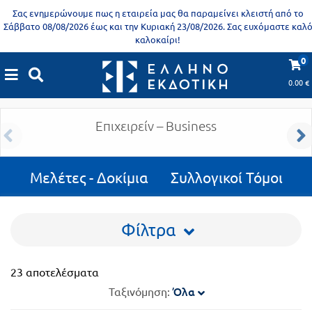
Προδημοτική
Σας ενημερώνουμε πως η εταιρεία μας θα παραμείνει κλειστή από το
εκπαίδευση
Σάββατο 08/08/2026 έως και την Κυριακή 23/08/2026. Σας ευχόμαστε καλ
καλοκαίρι!
Εκπαιδευτικές
X
Βιβλία
0
Βιβλία για ενήλικες
αφίσες
για
0.00
€
Βιβλία για ενήλικες
|
Μελέτες - Δοκίμια
ενήλικες
Βιβλία
νηπιαγωγείου
Επιχειρείν – Business
Εκπαιδευτικά
Σειρά
βιβλία
Μελέτες - Δοκίμια
Συλλογικοί Τόμοι
Ελληνίζειν
Αποκλειστική
διάθεση
Δημοτικό
Φίλτρα
Trivia
Books
Α΄
- Η
23 αποτελέσματα
Τάξη
γνώση
Όλα
Ταξινόμηση:
είναι
Β΄