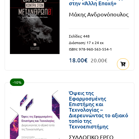
στην «Άλλη Εποχή»
Τάξη
Θεματικά
Μάκης Ανδρονόπουλος
Β΄
Ημερολόγια
Τάξη
Βιβλία
Σελίδες: 448
Γ΄
Εκπαιδευτικών
Διάσταση: 17 x 24 εκ
ISBN: 978-960-563-554-1
Δραστηριοτήτων
Τάξη
18.00€
20.00€
Λύκειο
Εκπαίδευση
STE(A)M
Α΄
Εκπαίδευση
-10%
Τάξη
ενηλίκων –
Όψεις της
Εφαρμοσμένης
Διά Βίου
Β΄
Επιστήμης και
Μάθηση
Τεχνολογίας –
Τάξη
Διερευνώντας το αξιακό
Βιβλιοθήκη
τοπίο της
Γ΄
Τεχνοεπιστήμης
του
Τάξη
εκπαιδευτικού
ΣΥΛΛΟΓΙΚΟ ΕΡΓΟ