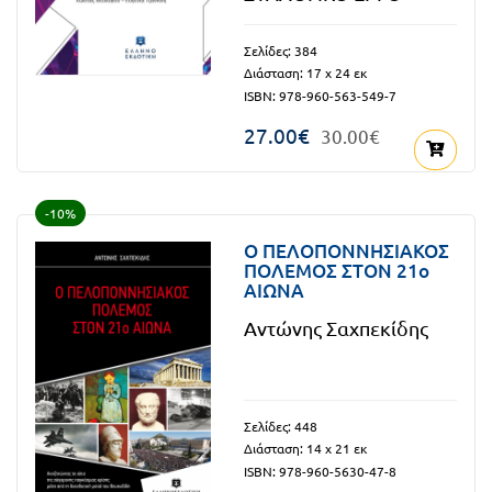
Πανελλήνιοι
Ε.ΠΑΛ.
Σελίδες: 384
Μαθητικοί
Για
Διάσταση: 17 x 24 εκ
Διαγωνισμοί
ISBN: 978-960-563-549-7
όλο
Παζλ και
27.00€
30.00€
το
Επιτραπέζια
Παιχνίδια
λύκειο
-10%
Ο ΠΕΛΟΠΟΝΝΗΣΙΑΚΟΣ
ΠΟΛΕΜΟΣ ΣΤΟΝ 21o
ΑΙΩΝΑ
Αντώνης Σαχπεκίδης
Σελίδες: 448
Διάσταση: 14 x 21 εκ
ISBN: 978-960-5630-47-8