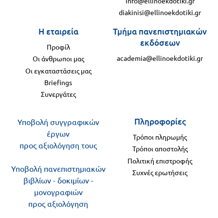
info@ellinoekdotiki.gr
diakinisi@ellinoekdotiki.gr
Η εταιρεία
Τμήμα πανεπιστημιακών
εκδόσεων
Προφίλ
academia@ellinoekdotiki.gr
Οι άνθρωποι μας
Οι εγκαταστάσεις μας
Briefings
Συνεργάτες
Πληροφορίες
Υποβολή συγγραφικών
έργων
Τρόποι πληρωμής
προς αξιολόγηση τους
Τρόποι αποστολής
Πολιτική επιστροφής
Υποβολή πανεπιστημιακών
Συχνές ερωτήσεις
βιβλίων - δοκιμίων -
μονογραφιών
προς αξιολόγηση