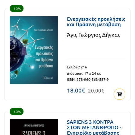
FUN!
-10%
Τάξη
Παιδικό
Ενεργειακές προκλήσεις
Γ΄
και Πράσινη μετάβαση
βιβλίο
Άγις-Γεώργιος Δήγκας
Τάξη
Χάρτες
Δ΄
Πανεπιστημιακά
Τάξη
Σελίδες: 216
Ε΄
Διάσταση: 17 x 24 εκ
Ορθόδοξα
ISBN: 978-960-563-587-9
Τάξη
χριστιανικά
18.00€
20.00€
ΣΤ΄
Ξένες
Τάξη
γλώσσες
-10%
Γυμνάσιο
SAPIENS 3 KONTPA
Α΄
ΣTON METANΘΡΩΠΟ -
Α.Σ.Ε.Π.
Εγχειρίδιο μετάβασης