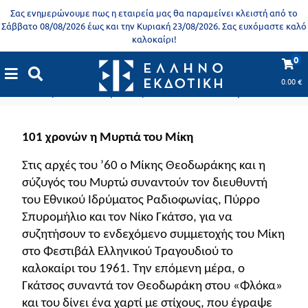
Προδημοτική
Σας ενημερώνουμε πως η εταιρεία μας θα παραμείνει κλειστή από το
εκπαίδευση
Σάββατο 08/08/2026 έως και την Κυριακή 23/08/2026. Σας ευχόμαστε καλό
καλοκαίρι!
Εκπαιδευτικές
X
Βιβλία
0
αφίσες
για
0.00
€
101 χρονών η Μυρτιά του Μίκη
ενήλικες
Βιβλία
νηπιαγωγείου
Εκπαιδευτικά
101 χρονών η Μυρτιά του Μίκη
Σειρά
βιβλία
Στις αρχές του ’60 ο Μίκης Θεοδωράκης και η
Ελληνίζειν
Αποκλειστική
σύζυγός του Μυρτώ συναντούν τον διευθυντή
διάθεση
του Εθνικού Ιδρύματος Ραδιοφωνίας, Πύρρο
Σπυρομήλιο και τον Νίκο Γκάτσο, για να
Δημοτικό
Trivia
συζητήσουν το ενδεχόμενο συμμετοχής του Μίκη
Books
στο Φεστιβάλ Ελληνικού Τραγουδιού το
Α΄
- Η
καλοκαίρι του 1961. Την επόμενη μέρα, ο
Τάξη
γνώση
Γκάτσος συναντά τον Θεοδωράκη στου «Φλόκα»
είναι
και του δίνει ένα χαρτί με στίχους, που έγραψε
Β΄