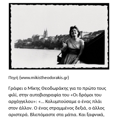
Πανελλήνιοι
Ε.ΠΑΛ.
Μαθητικοί
Για
Διαγωνισμοί
όλο
Παζλ και
το
Επιτραπέζια
Παιχνίδια
λύκειο
Πηγή (
www
.
mikistheodorakis
.
gr
)
Γράφει ο Μίκης Θεοδωράκης για το πρώτο τους
φιλί, στην αυτοβιογραφία του «Οι δρόμοι του
αρχάγγελου»: «… Κολυμπούσαμε ο ένας πλάι
στον άλλον. Ο ένας στραμμένος δεξιά, ο άλλος
αριστερά. Βλεπόμαστε στα μάτια. Και ξαφνικά,