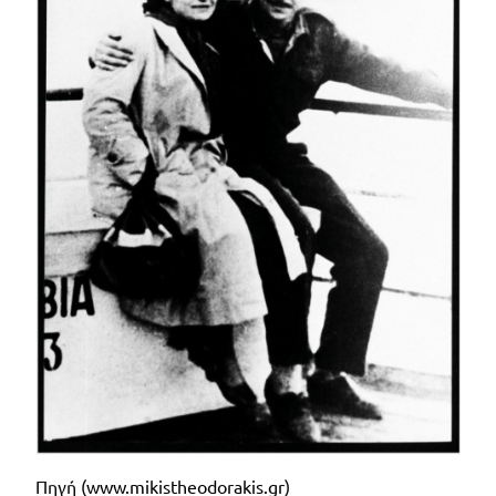
Πηγή (
www
.
mikistheodorakis
.
gr
)