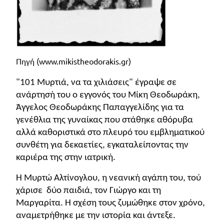
Τάξη
Θεματικά
Β΄
Ημερολόγια
Τάξη
Βιβλία
Πηγή (
www
.
mikistheodorakis
.
gr
)
Γ΄
Εκπαιδευτικών
Δραστηριοτήτων
"101 Μυρτιά, να τα χιλιάσεις" έγραψε σε
Τάξη
ανάρτησή του ο εγγονός του Μίκη Θεοδωράκη,
Λύκειο
Εκπαίδευση
Άγγελος Θεοδωράκης Παπαγγελίδης για τα
STE(A)M
γενέθλια της γυναίκας που στάθηκε αθόρυβα
Α΄
Εκπαίδευση
αλλά καθοριστικά στο πλευρό του εμβληματικού
Τάξη
συνθέτη για δεκαετίες, εγκαταλείποντας την
ενηλίκων –
καριέρα της στην ιατρική.
Διά Βίου
Β΄
Μάθηση
Η Μυρτώ Αλτίνογλου, η νεανική αγάπη του, τού
Τάξη
χάρισε δύο παιδιά, τον Γιώργο και τη
Βιβλιοθήκη
Γ΄
Μαργαρίτα. Η σχέση τους ζυμώθηκε στον χρόνο,
του
αναμετρήθηκε με την ιστορία και άντεξε.
Τάξη
εκπαιδευτικού