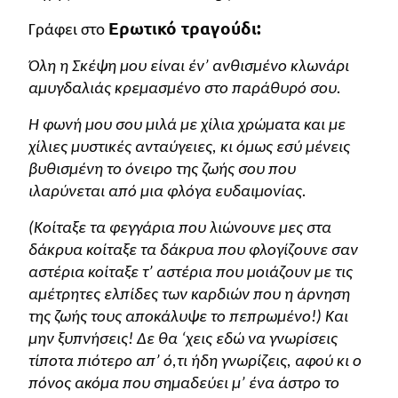
Ερωτικό τραγούδι:
Γράφει στο
Όλη η Σκέψη μου είναι έν’ ανθισμένο κλωνάρι
αμυγδαλιάς κρεμασμένο στο παράθυρό σου.
Η φωνή μου σου μιλά με χίλια χρώματα και με
χίλιες μυστικές ανταύγειες, κι όμως εσύ μένεις
βυθισμένη το όνειρο της ζωής σου που
ιλαρύνεται από μια φλόγα ευδαιμονίας.
(Κοίταξε τα φεγγάρια που λιώνουνε μες στα
δάκρυα κοίταξε τα δάκρυα που φλογίζουνε σαν
αστέρια κοίταξε τ’ αστέρια που μοιάζουν με τις
αμέτρητες ελπίδες των καρδιών που η άρνηση
της ζωής τους αποκάλυψε το πεπρωμένο!) Και
μην ξυπνήσεις! Δε θα ‘χεις εδώ να γνωρίσεις
τίποτα πιότερο απ’ ό,τι ήδη γνωρίζεις, αφού κι ο
πόνος ακόμα που σημαδεύει μ’ ένα άστρο το