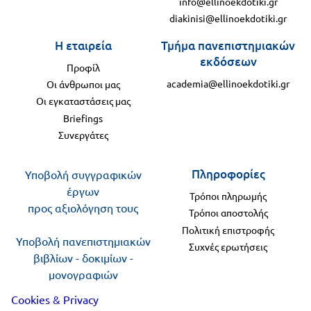
info@ellinoekdotiki.gr
diakinisi@ellinoekdotiki.gr
Η εταιρεία
Τμήμα πανεπιστημιακών
εκδόσεων
Προφίλ
academia@ellinoekdotiki.gr
Οι άνθρωποι μας
Οι εγκαταστάσεις μας
Briefings
Συνεργάτες
Πληροφορίες
Υποβολή συγγραφικών
έργων
Τρόποι πληρωμής
προς αξιολόγηση τους
Τρόποι αποστολής
Πολιτική επιστροφής
Υποβολή πανεπιστημιακών
Συχνές ερωτήσεις
βιβλίων - δοκιμίων -
μονογραφιών
προς αξιολόγηση
Cookies & Privacy