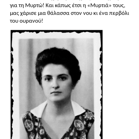
FUN!
για τη Μυρτώ! Και κάπως έτσι η «Μυρτιά» τους,
Τάξη
μας χάρισε μια θάλασσα στον νου κι ένα περβόλι
Παιδικό
του ουρανού!
Γ΄
βιβλίο
Τάξη
Χάρτες
Δ΄
Πανεπιστημιακά
Τάξη
Ε΄
Ορθόδοξα
Τάξη
χριστιανικά
ΣΤ΄
Ξένες
Τάξη
γλώσσες
Γυμνάσιο
Α΄
Α.Σ.Ε.Π.