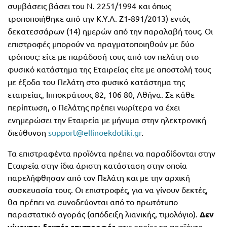
συμβάσεις βάσει του Ν. 2251/1994 και όπως
FUN!
τροποποιήθηκε από την Κ.Υ.Α. Ζ1-891/2013) εντός
Τάξη
Παιδικό
δεκατεσσάρων (14) ημερών από την παραλαβή τους. Οι
Γ΄
βιβλίο
επιστροφές μπορούν να πραγματοποιηθούν με δύο
τρόπους: είτε με παράδοσή τους από τον πελάτη στο
Τάξη
Χάρτες
φυσικό κατάστημα της Εταιρείας είτε με αποστολή τους
Δ΄
με έξοδα του Πελάτη στο φυσικό κατάστημα της
Πανεπιστημιακά
εταιρείας, Ιπποκράτους 82, 106 80, Αθήνα. Σε κάθε
Τάξη
περίπτωση, ο Πελάτης πρέπει νωρίτερα να έχει
Ε΄
ενημερώσει την Εταιρεία με μήνυμα στην ηλεκτρονική
Ορθόδοξα
διεύθυνση
support@ellinoekdotiki.gr
.
Τάξη
χριστιανικά
Τα επιστραφέντα προϊόντα πρέπει να παραδίδονται στην
ΣΤ΄
Εταιρεία στην ίδια άριστη κατάσταση στην οποία
Ξένες
Τάξη
παρελήφθησαν από τον Πελάτη και με την αρχική
γλώσσες
συσκευασία τους. Οι επιστροφές, για να γίνουν δεκτές,
Γυμνάσιο
θα πρέπει να συνοδεύονται από το πρωτότυπο
Α΄
παραστατικό αγοράς (απόδειξη λιανικής, τιμολόγιο).
Δεν
Α.Σ.Ε.Π.
γίνονται δεκτές επιστροφές
στις οποίες τα προϊόντα