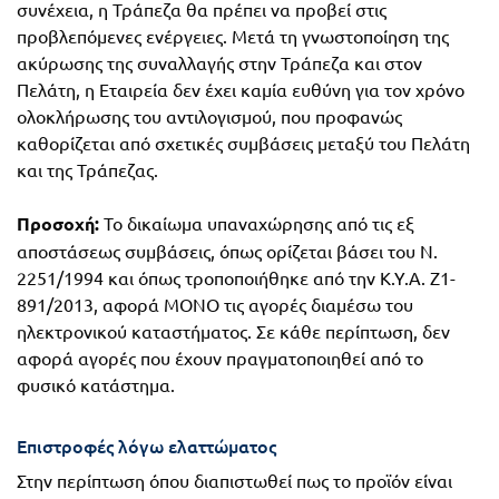
συνέχεια, η Τράπεζα θα πρέπει να προβεί στις
Πανελλήνιοι
Ε.ΠΑΛ.
προβλεπόμενες ενέργειες. Μετά τη γνωστοποίηση της
Μαθητικοί
ακύρωσης της συναλλαγής στην Τράπεζα και στον
Για
Πελάτη, η Εταιρεία δεν έχει καμία ευθύνη για τον χρόνο
Διαγωνισμοί
ολοκλήρωσης του αντιλογισμού, που προφανώς
όλο
Παζλ και
καθορίζεται από σχετικές συμβάσεις μεταξύ του Πελάτη
το
Επιτραπέζια
και της Τράπεζας.
Παιχνίδια
λύκειο
Προσοχή:
Το δικαίωμα υπαναχώρησης από τις εξ
αποστάσεως συμβάσεις, όπως ορίζεται βάσει του Ν.
2251/1994 και όπως τροποποιήθηκε από την Κ.Υ.Α. Ζ1-
891/2013, αφορά ΜΟΝΟ τις αγορές διαμέσω του
ηλεκτρονικού καταστήματος. Σε κάθε περίπτωση, δεν
αφορά αγορές που έχουν πραγματοποιηθεί από το
φυσικό κατάστημα.
Επιστροφές λόγω ελαττώματος
Στην περίπτωση όπου διαπιστωθεί πως το προϊόν είναι