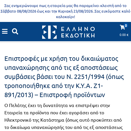
Προδημοτική
Σας ενημερώνουμε πως η εταιρεία μας θα παραμείνει κλειστή από το
εκπαίδευση
Σάββατο 08/08/2026 έως και την Κυριακή 23/08/2026. Σας ευχόμαστε καλό
καλοκαίρι!
Εκπαιδευτικές
X
Βιβλία
0
αφίσες
Πολιτική επιστροφής
για
0.00
€
ενήλικες
Βιβλία
νηπιαγωγείου
Επιστροφές με χρήση του δικαιώματος
Εκπαιδευτικά
Σειρά
υπαναχώρησης από τις εξ αποστάσεως
βιβλία
Ελληνίζειν
συμβάσεις βάσει του Ν. 2251/1994 (όπως
Αποκλειστική
τροποποιήθηκε από την Κ.Υ.Α. Ζ1-
διάθεση
891/2013) – Επιστροφή προϊόντων
Δημοτικό
Trivia
Books
Ο Πελάτης έχει τη δυνατότητα να επιστρέψει στην
Α΄
- Η
Εταιρεία τα προϊόντα που έχει αγοράσει από το
Τάξη
Ηλεκτρονικό της Κατάστημα (όπως αυτό προκύπτει από
γνώση
το δικαίωμα υπαναχώρησής του από τις εξ αποστάσεως
είναι
Β΄