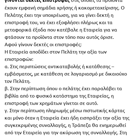
Τάξη
έχουν εμφανή σημάδια χρήσης ή κακομεταχείρισης. Ο
Θεματικά
Πελάτης έχει την υποχρέωση, για να γίνει δεκτή η
Β΄
επιστροφή του, να έχει εξοφλήσει πλήρως και τα
Ημερολόγια
Τάξη
μεταφορικά έξοδα που κατέβαλε η Εταιρεία για να
Βιβλία
φτάσουν τα προϊόντα στον τόπο που αυτός όρισε.
Γ΄
Εκπαιδευτικών
Αφού γίνουν δεκτές οι επιστροφές:
Δραστηριοτήτων
Η Εταιρεία αποδίδει στον Πελάτη την αξία των
Τάξη
επιστροφών:
Λύκειο
Εκπαίδευση
α. Στις περιπτώσεις αντικαταβολής ή κατάθεσης –
STE(A)M
εμβάσματος, με κατάθεση σε λογαριασμό με δικαιούχο
Α΄
Εκπαίδευση
τον Πελάτη.
Τάξη
β. Στην περίπτωση όπου ο πελάτης έχει παραλάβει τα
ενηλίκων –
βιβλία από το φυσικό κατάστημα της Εταιρείας, η
Διά Βίου
Β΄
επιστροφή των χρημάτων γίνεται σε αυτό.
Μάθηση
Τάξη
γ. Στην περίπτωση πληρωμής μέσω πιστωτικής κάρτας
Βιβλιοθήκη
και μόνο όταν η Εταιρεία έχει ήδη εισπράξει την αξία της
Γ΄
συγκεκριμένης συναλλαγής, η Τράπεζα θα ενημερωθεί
του
από την Εταιρεία για την ακύρωση της συναλλαγής. Στη
Τάξη
εκπαιδευτικού