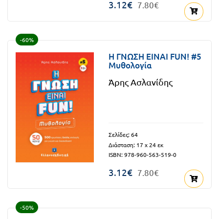
3.12€
7.80€
-60%
H ΓΝΩΣΗ ΕΙΝΑΙ FUN! #5
Μυθολογία
Άρης Ασλανίδης
Σελίδες: 64
Διάσταση: 17 x 24 εκ
ISBN: 978-960-563-519-0
3.12€
7.80€
-50%