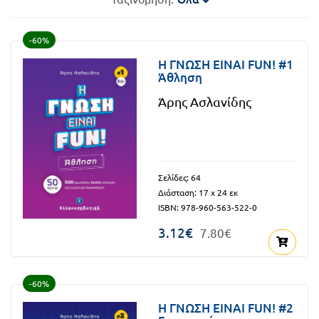
FUN!
Τάξη
Παιδικό
-60%
Γ΄
βιβλίο
H ΓΝΩΣΗ ΕΙΝΑΙ FUN! #1
Άθληση
Τάξη
Χάρτες
Άρης Ασλανίδης
Δ΄
Πανεπιστημιακά
Τάξη
Ε΄
Ορθόδοξα
Σελίδες: 64
Τάξη
Διάσταση: 17 x 24 εκ
χριστιανικά
ISBN: 978-960-563-522-0
ΣΤ΄
3.12€
7.80€
Ξένες
Τάξη
γλώσσες
Γυμνάσιο
-60%
Α΄
Α.Σ.Ε.Π.
H ΓΝΩΣΗ ΕΙΝΑΙ FUN! #2