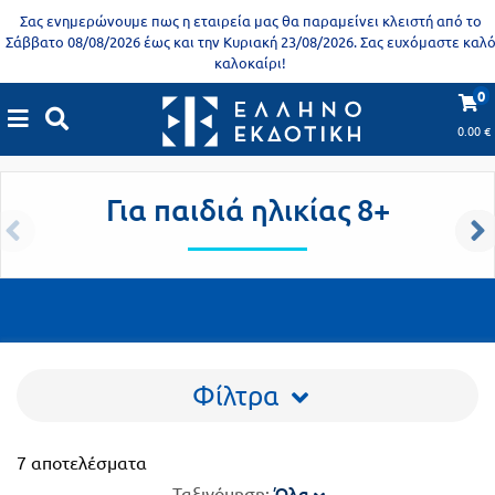
Προδημοτική
Σας ενημερώνουμε πως η εταιρεία μας θα παραμείνει κλειστή από το
εκπαίδευση
Σάββατο 08/08/2026 έως και την Κυριακή 23/08/2026. Σας ευχόμαστε καλ
καλοκαίρι!
Εκπαιδευτικές
X
Βιβλία
0
Trivia Books - Η γνώση είναι FUN!
αφίσες
για
0.00
€
Trivia Books - Η γνώση είναι FUN!
|
Για παιδιά ηλικίας 8+
ενήλικες
Βιβλία
νηπιαγωγείου
Για παιδιά ηλικίας 8+
Εκπαιδευτικά
Σειρά
βιβλία
Ελληνίζειν
Αποκλειστική
διάθεση
Δημοτικό
Trivia
Φίλτρα
Books
Α΄
- Η
Τάξη
γνώση
7 αποτελέσματα
είναι
Όλα
Β΄
Ταξινόμηση: