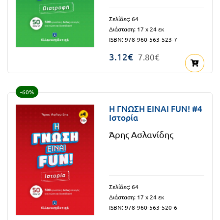
Πανελλήνιοι
Ε.ΠΑΛ.
Σελίδες: 64
Μαθητικοί
Διάσταση: 17 x 24 εκ
Για
ISBN: 978-960-563-523-7
Διαγωνισμοί
όλο
3.12€
7.80€
Παζλ και
το
Επιτραπέζια
Παιχνίδια
λύκειο
-60%
H ΓΝΩΣΗ ΕΙΝΑΙ FUN! #4
Ιστορία
Άρης Ασλανίδης
Σελίδες: 64
Διάσταση: 17 x 24 εκ
ISBN: 978-960-563-520-6