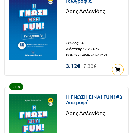
Γεωγραφία
Τάξη
Άρης Ασλανίδης
Θεματικά
Β΄
Ημερολόγια
Τάξη
Βιβλία
Γ΄
Εκπαιδευτικών
Σελίδες: 64
Δραστηριοτήτων
Διάσταση: 17 x 24 εκ
Τάξη
ISBN: 978-960-563-521-3
Λύκειο
Εκπαίδευση
3.12€
7.80€
STE(A)M
Α΄
Εκπαίδευση
Τάξη
ενηλίκων –
-60%
Διά Βίου
Β΄
H ΓΝΩΣΗ ΕΙΝΑΙ FUN! #3
Διατροφή
Μάθηση
Τάξη
Άρης Ασλανίδης
Βιβλιοθήκη
Γ΄
του
Τάξη
εκπαιδευτικού