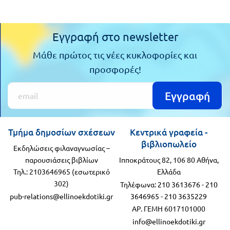
Εγγραφή στο newsletter
Μάθε πρώτος τις νέες κυκλοφορίες και
προσφορές!
Εγγραφή
Τμήμα δημοσίων σχέσεων
Κεντρικά γραφεία -
βιβλιοπωλείο
Εκδηλώσεις φιλαναγνωσίας –
παρουσιάσεις βιβλίων
Ιπποκράτους 82, 106 80 Αθήνα,
Τηλ.: 2103646965 (εσωτερικό
Ελλάδα
302)
Τηλέφωνα:
210 3613676
-
210
pub-relations@ellinoekdotiki.gr
3646965
-
210 3635229
ΑΡ. ΓΕΜΗ 6017101000
info@ellinoekdotiki.gr