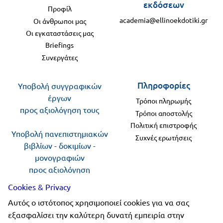
εκδόσεων
Προφίλ
Πανελλήνιοι
Ε.ΠΑΛ.
academia@ellinoekdotiki.gr
Οι άνθρωποι μας
Μαθητικοί
Για
Οι εγκαταστάσεις μας
Διαγωνισμοί
Briefings
όλο
Συνεργάτες
Παζλ και
το
Επιτραπέζια
Πληροφορίες
Υποβολή συγγραφικών
Παιχνίδια
λύκειο
έργων
Τρόποι πληρωμής
προς αξιολόγηση τους
Τρόποι αποστολής
Πολιτική επιστροφής
Υποβολή πανεπιστημιακών
Συχνές ερωτήσεις
βιβλίων - δοκιμίων -
μονογραφιών
προς αξιολόγηση
Cookies & Privacy
Ακολουθήστε μας
Αυτός ο ιστότοπος χρησιμοποιεί cookies για να σας
εξασφαλίσει την καλύτερη δυνατή εμπειρία στην