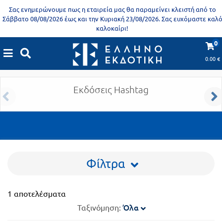
Προδημοτική
Σας ενημερώνουμε πως η εταιρεία μας θα παραμείνει κλειστή από το
εκπαίδευση
Σάββατο 08/08/2026 έως και την Κυριακή 23/08/2026. Σας ευχόμαστε καλ
καλοκαίρι!
Εκπαιδευτικές
X
Βιβλία
0
Αποκλειστική διάθεση
αφίσες
για
0.00
€
Αποκλειστική διάθεση
|
Ελληνική Μαθηματική Εταιρεία
ενήλικες
Βιβλία
νηπιαγωγείου
Εκδόσεις Hashtag
Εκπαιδευτικά
Σειρά
βιβλία
Ελληνίζειν
Αποκλειστική
διάθεση
Δημοτικό
Φίλτρα
Trivia
Books
Α΄
- Η
1 αποτελέσματα
Τάξη
γνώση
Όλα
Ταξινόμηση:
είναι
Β΄