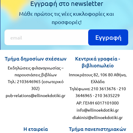
Εγγραφή στο newsletter
Τάξη
Θεματικά
Μάθε πρώτος τις νέες κυκλοφορίες και
Β΄
Ημερολόγια
προσφορές!
Τάξη
Βιβλία
Εγγραφή
Γ΄
Εκπαιδευτικών
Δραστηριοτήτων
Τάξη
Τμήμα δημοσίων σχέσεων
Κεντρικά γραφεία -
Λύκειο
Εκπαίδευση
βιβλιοπωλείο
STE(A)M
Εκδηλώσεις φιλαναγνωσίας –
Α΄
παρουσιάσεις βιβλίων
Ιπποκράτους 82, 106 80 Αθήνα,
Εκπαίδευση
Τηλ.: 2103646965 (εσωτερικό
Ελλάδα
Τάξη
ενηλίκων –
302)
Τηλέφωνα:
210 3613676
-
210
Διά Βίου
Β΄
pub-relations@ellinoekdotiki.gr
3646965
-
210 3635229
ΑΡ. ΓΕΜΗ 6017101000
Μάθηση
Τάξη
info@ellinoekdotiki.gr
Βιβλιοθήκη
diakinisi@ellinoekdotiki.gr
Γ΄
του
Η εταιρεία
Τμήμα πανεπιστημιακών
Τάξη
εκπαιδευτικού