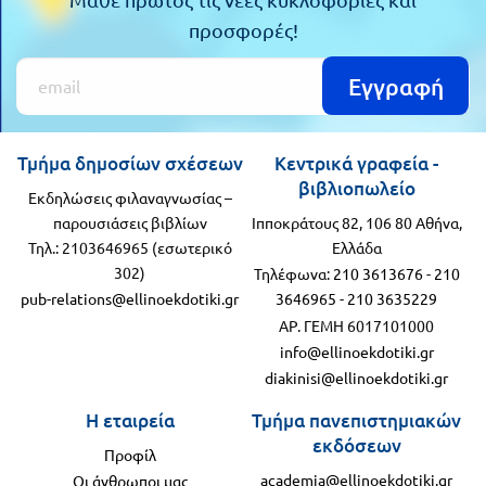
Πανελλήνιοι
προσφορές!
Ε.ΠΑΛ.
Μαθητικοί
Για
Εγγραφή
Διαγωνισμοί
όλο
Παζλ και
το
Επιτραπέζια
Τμήμα δημοσίων σχέσεων
Κεντρικά γραφεία -
βιβλιοπωλείο
Παιχνίδια
Εκδηλώσεις φιλαναγνωσίας –
λύκειο
παρουσιάσεις βιβλίων
Ιπποκράτους 82, 106 80 Αθήνα,
Τηλ.: 2103646965 (εσωτερικό
Ελλάδα
302)
Τηλέφωνα:
210 3613676
-
210
pub-relations@ellinoekdotiki.gr
3646965
-
210 3635229
ΑΡ. ΓΕΜΗ 6017101000
info@ellinoekdotiki.gr
diakinisi@ellinoekdotiki.gr
Η εταιρεία
Τμήμα πανεπιστημιακών
εκδόσεων
Προφίλ
academia@ellinoekdotiki.gr
Οι άνθρωποι μας