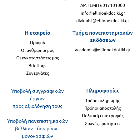
ΑΡ. ΓΕΜΗ 6017101000
info@ellinoekdotiki.gr
diakinisi@ellinoekdotiki.gr
Η εταιρεία
Τμήμα πανεπιστημιακών
εκδόσεων
Προφίλ
academia@ellinoekdotiki.gr
Οι άνθρωποι μας
Οι εγκαταστάσεις μας
Briefings
Συνεργάτες
Πληροφορίες
Υποβολή συγγραφικών
έργων
Τρόποι πληρωμής
προς αξιολόγηση τους
Τρόποι αποστολής
Πολιτική επιστροφής
Υποβολή πανεπιστημιακών
Συχνές ερωτήσεις
βιβλίων - δοκιμίων -
μονογραφιών