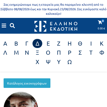
Προδημοτική
Σας ενημερώνουμε πως η εταιρεία μας θα παραμείνει κλειστή από το
εκπαίδευση
Σάββατο 08/08/2026 έως και την Κυριακή 23/08/2026. Σας ευχόμαστε καλό
καλοκαίρι!
Εκπαιδευτικές
X
Βιβλία
0
Εικονογράφοι
αφίσες
για
0.00
€
ενήλικες
Βιβλία
Α
Β
Γ
Δ
Ε
Ζ
Η
Θ
Ι
Κ
νηπιαγωγείου
Εκπαιδευτικά
Λ
Μ
Ν
Ξ
Ο
Π
Ρ
Σ
Τ
Φ
Σειρά
βιβλία
Χ
Ψ
Υ
Ω
Ελληνίζειν
Αποκλειστική
διάθεση
Δημοτικό
Trivia
Κατάλογος εικονογράφων
Books
Α΄
- Η
Τάξη
γνώση
είναι
Β΄