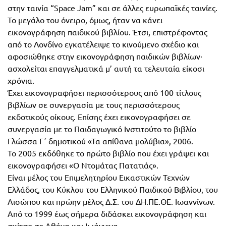
Τάξη
στην ταινία “Space Jam” και σε άλλες ευρωπαϊκές ταινίες.
Το μεγάλο του όνειρο, όμως, ήταν να κάνει
Θεματικά
Β΄
εικονογράφηση παιδικού βιβλίου. Έτσι, επιστρέφοντας
Ημερολόγια
από το Λονδίνο εγκατέλειψε το κινούμενο σχέδιο και
Τάξη
Βιβλία
αφοσιώθηκε στην εικονογράφηση παιδικών βιβλίων·
Γ΄
ασχολείται επαγγελματικά μ’ αυτή τα τελευταία είκοσι
Εκπαιδευτικών
χρόνια.
Δραστηριοτήτων
Τάξη
Έχει εικονογραφήσει περισσότερους από 100 τίτλους
Λύκειο
Εκπαίδευση
βιβλίων σε συνεργασία με τους περισσότερους
STE(A)M
εκδοτικούς οίκους. Επίσης έχει εικονογραφήσει σε
Α΄
συνεργασία με το Παιδαγωγικό Ινστιτούτο το βιβλίο
Εκπαίδευση
Γλώσσα Γ΄ δημοτικού «Τα απίθανα μολύβια», 2006.
Τάξη
ενηλίκων –
Το 2005 εκδόθηκε το πρώτο βιβλίο που έχει γράψει και
Διά Βίου
Β΄
εικονογραφήσει «Ο Ντομάτας Πατατιάς».
Μάθηση
Είναι μέλος του Επιμελητηρίου Εικαστικών Τεχνών
Τάξη
Ελλάδος, του Κύκλου του Ελληνικού Παιδικού Βιβλίου, του
Βιβλιοθήκη
Γ΄
Αισώπου και πρώην μέλος Δ.Σ. του ΔΗ.ΠΕ.ΘΕ. Ιωαννίνων.
του
Από το 1999 έως σήμερα διδάσκει εικονογράφηση και
Τάξη
εκπαιδευτικού
σκίτσο σε Αθήνα και Ιωάννινα.