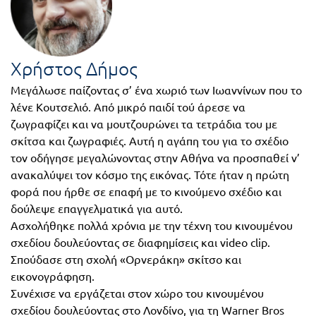
FUN!
Τάξη
Παιδικό
Γ΄
βιβλίο
Χρήστος Δήμος
Τάξη
Χάρτες
Μεγάλωσε παίζοντας σ’ ένα χωριό των Ιωαννίνων που το
λένε Κουτσελιό. Από μικρό παιδί τού άρεσε να
Δ΄
ζωγραφίζει και να μουτζουρώνει τα τετράδια του με
Πανεπιστημιακά
Τάξη
σκίτσα και ζωγραφιές. Αυτή η αγάπη του για το σχέδιο
τον οδήγησε μεγαλώνοντας στην Αθήνα να προσπαθεί ν’
Ε΄
Ορθόδοξα
ανακαλύψει τον κόσμο της εικόνας. Τότε ήταν η πρώτη
Τάξη
φορά που ήρθε σε επαφή με το κινούμενο σχέδιο και
χριστιανικά
δούλεψε επαγγελματικά για αυτό.
ΣΤ΄
Ασχολήθηκε πολλά χρόνια με την τέχνη του κινουμένου
Ξένες
σχεδίου δουλεύοντας σε διαφημίσεις και video clip.
Τάξη
γλώσσες
Σπούδασε στη σχολή «Ορνεράκη» σκίτσο και
Γυμνάσιο
εικονογράφηση.
Συνέχισε να εργάζεται στον χώρο του κινουμένου
Α΄
Α.Σ.Ε.Π.
σχεδίου δουλεύοντας στο Λονδίνο, για τη Warner Bros