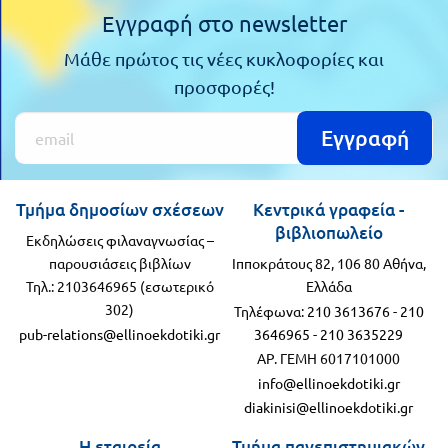
Εγγραφή στο newsletter
Μάθε πρώτος τις νέες κυκλοφορίες και
προσφορές!
Εγγραφή
Τμήμα δημοσίων σχέσεων
Κεντρικά γραφεία -
βιβλιοπωλείο
Εκδηλώσεις φιλαναγνωσίας –
παρουσιάσεις βιβλίων
Ιπποκράτους 82, 106 80 Αθήνα,
Τηλ.: 2103646965 (εσωτερικό
Ελλάδα
302)
Τηλέφωνα:
210 3613676
-
210
pub-relations@ellinoekdotiki.gr
3646965
-
210 3635229
ΑΡ. ΓΕΜΗ 6017101000
info@ellinoekdotiki.gr
diakinisi@ellinoekdotiki.gr
Η εταιρεία
Τμήμα πανεπιστημιακών