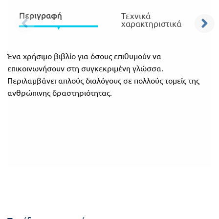
Πανελλήνιοι
Ε.ΠΑΛ.
Περιγραφή
Τεχνικά
χαρακτηριστικά
Μαθητικοί
Για
Διαγωνισμοί
όλο
Ένα χρήσιμο βιβλίο για όσους επιθυμούν να
Παζλ και
επικοινωνήσουν στη συγκεκριμένη γλώσσα.
το
Επιτραπέζια
Περιλαμβάνει απλούς διαλόγους σε πολλούς τομείς της
Παιχνίδια
λύκειο
ανθρώπινης δραστηριότητας.