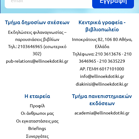
Εγγραφή
Τμήμα δημοσίων σχέσεων
Κεντρικά γραφεία -
βιβλιοπωλείο
Εκδηλώσεις φιλαναγνωσίας –
παρουσιάσεις βιβλίων
Ιπποκράτους 82, 106 80 Αθήνα,
Τηλ.: 2103646965 (εσωτερικό
Ελλάδα
302)
Τηλέφωνα:
210 3613676
-
210
pub-relations@ellinoekdotiki.gr
3646965
-
210 3635229
ΑΡ. ΓΕΜΗ 6017101000
info@ellinoekdotiki.gr
diakinisi@ellinoekdotiki.gr
Η εταιρεία
Τμήμα πανεπιστημιακών
εκδόσεων
Προφίλ
academia@ellinoekdotiki.gr
Οι άνθρωποι μας
Οι εγκαταστάσεις μας
Briefings
Συνεργάτες