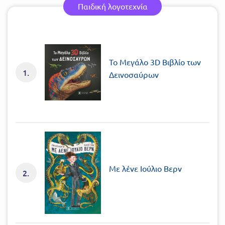
Παιδική λογοτεχνία
Το Μεγάλο 3D Βιβλίο των
1.
Δεινοσαύρων
Με λένε Ιούλιο Βερν
2.