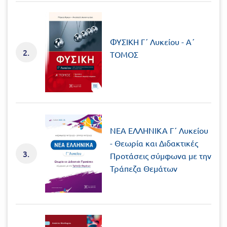
Πανελλήνιοι
Ε.ΠΑΛ.
Μαθητικοί
Για
ΦΥΣΙΚΗ Γ΄ Λυκείου - A΄
Διαγωνισμοί
2.
όλο
ΤΟΜΟΣ
Παζλ και
το
Επιτραπέζια
Παιχνίδια
λύκειο
ΝΕΑ ΕΛΛΗΝΙΚΑ Γ΄ Λυκείου
- Θεωρία και Διδακτικές
3.
Προτάσεις σύμφωνα με την
Τράπεζα Θεμάτων