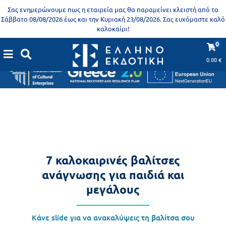
Προδημοτική
Σας ενημερώνουμε πως η εταιρεία μας θα παραμείνει κλειστή από το
εκπαίδευση
Σάββατο 08/08/2026 έως και την Κυριακή 23/08/2026. Σας ευχόμαστε καλό
καλοκαίρι!
Εκπαιδευτικές
X
Βιβλία
0
αφίσες
για
0.00
€
ενήλικες
Βιβλία
νηπιαγωγείου
Εκπαιδευτικά
Σειρά
βιβλία
Ελληνίζειν
Αποκλειστική
διάθεση
7 καλοκαιρινές βαλίτσες
Δημοτικό
Trivia
ανάγνωσης για παιδιά και
Books
Α΄
μεγάλους
- Η
Τάξη
γνώση
Κάνε slide για να ανακαλύψεις τη βαλίτσα σου
είναι
Β΄