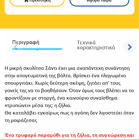
Πανελλήνιοι
Ε.ΠΑΛ.
Μαθητικοί
Για
Διαγωνισμοί
όλο
Παζλ και
Περιγραφή
Τεχνικά
το
Επιτραπέζια
χαρακτηριστικά
Παιχνίδια
λύκειο
Η μικρή σκυλίτσα Σάντι έχει μια αναπάντεχη συνάντηση
στην απογευματινή της βόλτα. Βρίσκει ένα πληγωμένο
σπουργιτάκι. Χωρίς δεύτερη σκέψη, ζητάει απ’ τους
γονείς της να το βοηθήσουν. Όταν όμως τους βλέπει να το
φροντίζουν με στοργή, ένα καινούριο συναίσθημα
«τρυπώνει» μέσα της: η ζήλια.
Θα καταλάβει εγκαίρως πως η αγάπη δεν λιγοστεύει όταν
τη μοιράζεσαι;
Ένα τρυφερό παραμύθι για τη ζήλια, τη συγχώρεση και