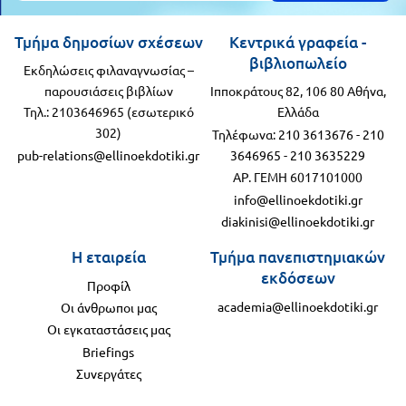
Τμήμα δημοσίων σχέσεων
Κεντρικά γραφεία -
βιβλιοπωλείο
Εκδηλώσεις φιλαναγνωσίας –
παρουσιάσεις βιβλίων
Ιπποκράτους 82, 106 80 Αθήνα,
Τηλ.: 2103646965 (εσωτερικό
Ελλάδα
302)
Τηλέφωνα:
210 3613676
-
210
pub-relations@ellinoekdotiki.gr
3646965
-
210 3635229
ΑΡ. ΓΕΜΗ 6017101000
info@ellinoekdotiki.gr
diakinisi@ellinoekdotiki.gr
Η εταιρεία
Τμήμα πανεπιστημιακών
εκδόσεων
Προφίλ
academia@ellinoekdotiki.gr
Οι άνθρωποι μας
Οι εγκαταστάσεις μας
Briefings
Συνεργάτες