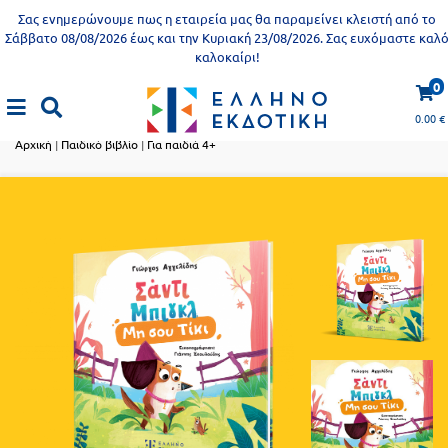
Προδημοτική
Σας ενημερώνουμε πως η εταιρεία μας θα παραμείνει κλειστή από το
εκπαίδευση
Σάββατο 08/08/2026 έως και την Κυριακή 23/08/2026. Σας ευχόμαστε καλ
καλοκαίρι!
Εκπαιδευτικές
X
Βιβλία
0
αφίσες
Παιδικό βιβλίο
για
0.00
€
ενήλικες
Βιβλία
Αρχική
|
Παιδικό βιβλίο
|
Για παιδιά 4+
νηπιαγωγείου
Εκπαιδευτικά
Σειρά
βιβλία
Ελληνίζειν
Αποκλειστική
διάθεση
Δημοτικό
Trivia
Books
Α΄
- Η
Τάξη
γνώση
είναι
Β΄