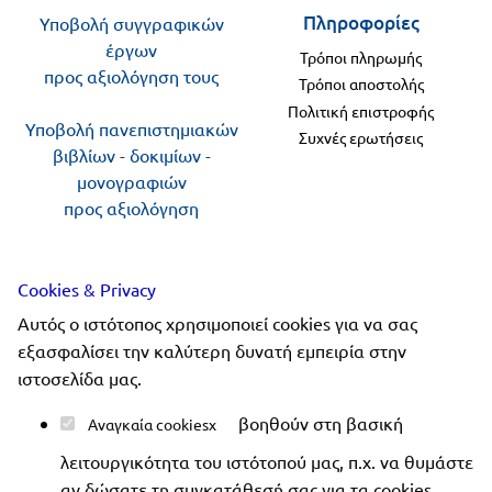
Πληροφορίες
Υποβολή συγγραφικών
έργων
Τρόποι πληρωμής
προς αξιολόγηση τους
Τρόποι αποστολής
Πολιτική επιστροφής
Υποβολή πανεπιστημιακών
Συχνές ερωτήσεις
βιβλίων - δοκιμίων -
μονογραφιών
προς αξιολόγηση
Ακολουθήστε μας
Cookies & Privacy
Αυτός ο ιστότοπος χρησιμοποιεί cookies για να σας
εξασφαλίσει την καλύτερη δυνατή εμπειρία στην
ιστοσελίδα μας.
Copyright 2019-2026 ellinoekdotiki.gr - All rights
βοηθούν στη βασική
Αναγκαία cookies
reserved
|
Όροι χρήσης
|
Προστασία δεδομένων
|
λειτουργικότητα του ιστότοπού μας, π.χ. να θυμάστε
Ασφάλεια συναλλαγών
αν δώσατε τη συγκατάθεσή σας για τα cookies,