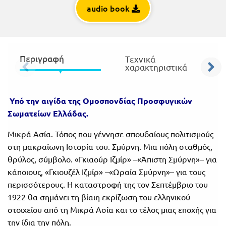
audio book
Πανελλήνιοι
Ε.ΠΑΛ.
Μαθητικοί
Για
Διαγωνισμοί
όλο
Περιγραφή
Τεχνικά
Παζλ και
χαρακτηριστικά
το
Επιτραπέζια
Παιχνίδια
λύκειο
Google Play Books
Υπό την αιγίδα της Ομοσπονδίας Προσφυγικών
Για συσκευές Android
Σωματείων Ελλάδας.
Μικρά Ασία. Τόπος που γέννησε σπουδαίους πολιτισμούς
στη μακραίωνη Ιστορία του. Σμύρνη. Μια πόλη σταθμός,
θρύλος, σύμβολο. «Γκιαούρ Ιζμίρ» –«Άπιστη Σμύρνη»– για
κάποιους, «Γκιουζέλ Ιζμίρ» –«Ωραία Σμύρνη»– για τους
περισσότερους. Η καταστροφή της τον Σεπτέμβριο του
1922 θα σημάνει τη βίαιη εκρίζωση του ελληνικού
στοιχείου από τη Μικρά Ασία και το τέλος μιας εποχής για
την ίδια την πόλη.