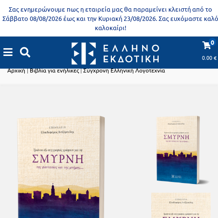
Προδημοτική
Σας ενημερώνουμε πως η εταιρεία μας θα παραμείνει κλειστή από το
εκπαίδευση
Σάββατο 08/08/2026 έως και την Κυριακή 23/08/2026. Σας ευχόμαστε καλ
καλοκαίρι!
Εκπαιδευτικές
X
Βιβλία
0
αφίσες
Βιβλία για ενήλικες
για
0.00
€
ενήλικες
Βιβλία
Αρχική
|
Βιβλία για ενήλικες
|
Σύγχρονη Ελληνική Λογοτεχνία
νηπιαγωγείου
Εκπαιδευτικά
Σειρά
βιβλία
Ελληνίζειν
Αποκλειστική
διάθεση
Δημοτικό
Trivia
Books
Α΄
- Η
Τάξη
γνώση
είναι
Β΄