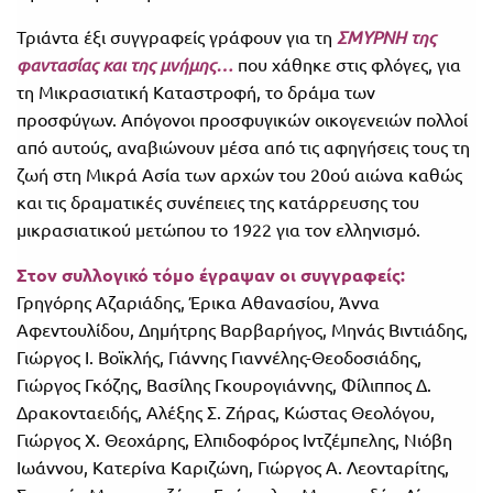
Τριάντα έξι συγγραφείς γράφουν για τη
ΣΜΥΡΝΗ της
φαντασίας και της μνήμης…
που χάθηκε στις φλόγες, για
τη Μικρασιατική Καταστροφή, το δράμα των
προσφύγων. Απόγονοι προσφυγικών οικογενειών πολλοί
από αυτούς, αναβιώνουν μέσα από τις αφηγήσεις τους τη
ζωή στη Μικρά Ασία των αρχών του 20ού αιώνα καθώς
και τις δραματικές συνέπειες της κατάρρευσης του
μικρασιατικού μετώπου το 1922 για τον ελληνισμό.
Στον συλλογικό τόμο έγραψαν οι συγγραφείς:
Γρηγόρης Αζαριάδης, Έρικα Αθανασίου, Άννα
Αφεντουλίδου, Δημήτρης Βαρβαρήγος, Μηνάς Βιντιάδης,
Γιώργος Ι. Βοϊκλής, Γιάννης Γιαννέλης-Θεοδοσιάδης,
Γιώργος Γκόζης, Βασίλης Γκουρογιάννης, Φίλιππος Δ.
Δρακονταειδής, Αλέξης Σ. Ζήρας, Κώστας Θεολόγου,
Γιώργος Χ. Θεοχάρης, Ελπιδοφόρος Ιντζέμπελης, Νιόβη
Ιωάννου, Κατερίνα Καριζώνη, Γιώργος Α. Λεονταρίτης,