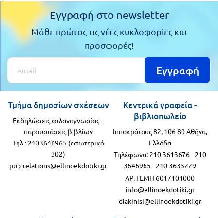
Εγγραφή στο newsletter
Μάθε πρώτος τις νέες κυκλοφορίες και
προσφορές!
Εγγραφή
Τμήμα δημοσίων σχέσεων
Κεντρικά γραφεία -
βιβλιοπωλείο
Εκδηλώσεις φιλαναγνωσίας –
παρουσιάσεις βιβλίων
Ιπποκράτους 82, 106 80 Αθήνα,
Τηλ.: 2103646965 (εσωτερικό
Ελλάδα
302)
Τηλέφωνα:
210 3613676
-
210
pub-relations@ellinoekdotiki.gr
3646965
-
210 3635229
ΑΡ. ΓΕΜΗ 6017101000
info@ellinoekdotiki.gr
diakinisi@ellinoekdotiki.gr