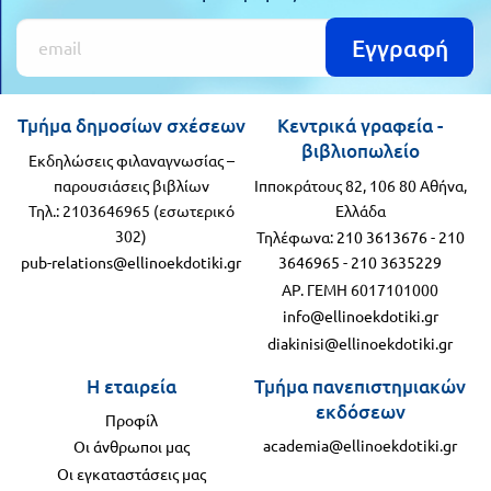
Εγγραφή
Τμήμα δημοσίων σχέσεων
Κεντρικά γραφεία -
βιβλιοπωλείο
Εκδηλώσεις φιλαναγνωσίας –
παρουσιάσεις βιβλίων
Ιπποκράτους 82, 106 80 Αθήνα,
Τηλ.: 2103646965 (εσωτερικό
Ελλάδα
302)
Τηλέφωνα:
210 3613676
-
210
pub-relations@ellinoekdotiki.gr
3646965
-
210 3635229
ΑΡ. ΓΕΜΗ 6017101000
info@ellinoekdotiki.gr
diakinisi@ellinoekdotiki.gr
Η εταιρεία
Τμήμα πανεπιστημιακών
εκδόσεων
Προφίλ
academia@ellinoekdotiki.gr
Οι άνθρωποι μας
Οι εγκαταστάσεις μας