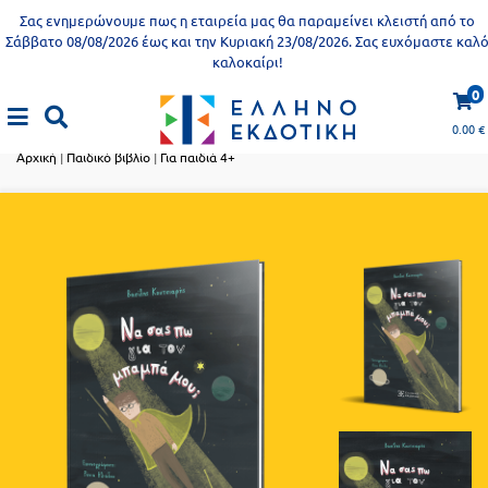
Προδημοτική
Σας ενημερώνουμε πως η εταιρεία μας θα παραμείνει κλειστή από το
εκπαίδευση
Σάββατο 08/08/2026 έως και την Κυριακή 23/08/2026. Σας ευχόμαστε καλ
καλοκαίρι!
Εκπαιδευτικές
X
Βιβλία
0
αφίσες
Παιδικό βιβλίο
για
0.00
€
ενήλικες
Βιβλία
Αρχική
|
Παιδικό βιβλίο
|
Για παιδιά 4+
νηπιαγωγείου
Εκπαιδευτικά
Σειρά
βιβλία
Ελληνίζειν
Αποκλειστική
διάθεση
Δημοτικό
Trivia
Books
Α΄
- Η
Τάξη
γνώση
είναι
Β΄