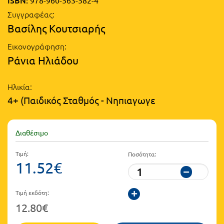
Τάξη
Συγγραφέας:
Θεματικά
Β΄
Βασίλης Κουτσιαρής
Ημερολόγια
Τάξη
Εικονογράφηση:
Βιβλία
Ράνια Ηλιάδου
Γ΄
Εκπαιδευτικών
Δραστηριοτήτων
Τάξη
Ηλικία:
4+ (Παιδικός Σταθμός - Νηπιαγωγε
Λύκειο
Εκπαίδευση
STE(A)M
Α΄
Εκπαίδευση
Διαθέσιμο
Τάξη
ενηλίκων –
Τιμή:
Ποσότητα:
Διά Βίου
Β΄
11.52€
Μάθηση
Τάξη
Βιβλιοθήκη
Τιμή εκδότη:
Γ΄
του
12.80€
Τάξη
εκπαιδευτικού