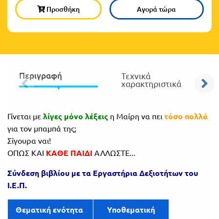
Προσθήκη
Αγορά τώρα
Πανελλήνιοι
Ε.ΠΑΛ.
Μαθητικοί
Για
Διαγωνισμοί
όλο
Παζλ και
το
Επιτραπέζια
Περιγραφή
Τεχνικά
χαρακτηριστικά
Παιχνίδια
λύκειο
Γίνεται με
λίγες μόνο λέξεις
η Μαίρη να πει
τόσο πολλά
για τον μπαμπά της;
Σίγουρα ναι!
ΟΠΩΣ ΚΑΙ
ΚΑΘΕ ΠΑΙΔΙ
ΑΛΛΩΣΤΕ...
Σύνδεση βιβλίου με τα Εργ
αστήρια Δεξιοτήτων του
Ι.Ε.Π.
Θεματική ενότητα
Υποθεματική