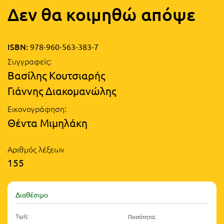
Τάξη
Δεν θα κοιμηθώ απόψε
Θεματικά
Β΄
Ημερολόγια
Τάξη
ISBN:
978-960-563-383-7
Βιβλία
Συγγραφείς:
Γ΄
Εκπαιδευτικών
Βασίλης Κουτσιαρής
Δραστηριοτήτων
Τάξη
Γιάννης Διακομανώλης
Λύκειο
Εκπαίδευση
Εικονογράφηση:
STE(A)M
Α΄
Θέντα Μιμηλάκη
Εκπαίδευση
Τάξη
ενηλίκων –
Αριθμός λέξεων
Διά Βίου
Β΄
155
Μάθηση
Τάξη
Βιβλιοθήκη
Διαθέσιμο
Γ΄
του
Τιμή:
Ποσότητα:
Τάξη
εκπαιδευτικού