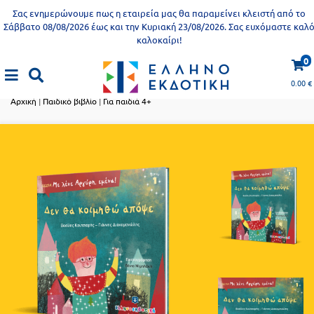
Προδημοτική
Σας ενημερώνουμε πως η εταιρεία μας θα παραμείνει κλειστή από το
εκπαίδευση
Σάββατο 08/08/2026 έως και την Κυριακή 23/08/2026. Σας ευχόμαστε καλ
καλοκαίρι!
Εκπαιδευτικές
X
Βιβλία
0
αφίσες
Παιδικό βιβλίο
για
0.00
€
ενήλικες
Βιβλία
Αρχική
|
Παιδικό βιβλίο
|
Για παιδιά 4+
νηπιαγωγείου
Εκπαιδευτικά
Σειρά
βιβλία
Ελληνίζειν
Αποκλειστική
διάθεση
Δημοτικό
Trivia
Books
Α΄
- Η
Τάξη
γνώση
είναι
Β΄