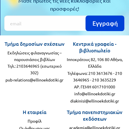
Μάθε πρώτος τις νέες κυκλοφορίες και
προσφορές!
Εγγραφή
Τμήμα δημοσίων σχέσεων
Κεντρικά γραφεία -
βιβλιοπωλείο
Εκδηλώσεις φιλαναγνωσίας –
παρουσιάσεις βιβλίων
Ιπποκράτους 82, 106 80 Αθήνα,
Τηλ.: 2103646965 (εσωτερικό
Ελλάδα
302)
Τηλέφωνα:
210 3613676
-
210
pub-relations@ellinoekdotiki.gr
3646965
-
210 3635229
ΑΡ. ΓΕΜΗ 6017101000
info@ellinoekdotiki.gr
diakinisi@ellinoekdotiki.gr
Η εταιρεία
Τμήμα πανεπιστημιακών
εκδόσεων
Προφίλ
academia@ellinoekdotiki.gr
Οι άνθρωποι μας