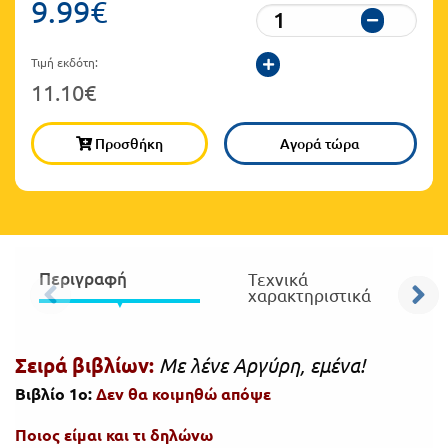
9.99€
Πανελλήνιοι
Ε.ΠΑΛ.
Μαθητικοί
Τιμή εκδότη:
Για
Διαγωνισμοί
11.10€
όλο
Παζλ και
Προσθήκη
Αγορά τώρα
το
Επιτραπέζια
Παιχνίδια
λύκειο
Περιγραφή
Τεχνικά
χαρακτηριστικά
Σειρά βιβλίων:
Με λένε Αργύρη, εμένα!
Βιβλίο 1ο:
Δεν θα κοιμηθώ απόψε
Ποιος είμαι και τι δηλώνω