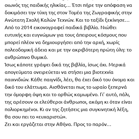
Τάξη
οιωνός της παιδικής ηλικίας… Έτσι πήρε την απόφαση να
δοκιμάσει την τύχη της στον Τομέα της Ζωγραφικής στην
Θεματικά
Β΄
Ανώτατη Σχολή Καλών Τεχνών. Και το ταξίδι ξεκίνησε…
Ημερολόγια
Από το 2014 εικονογραφεί παιδικά βιβλία. Νιώθει
Τάξη
Βιβλία
ευτυχής και ευγνώμων για τους άπειρους κόσμους που
Γ΄
μπορεί πλέον να δημιουργήσει από την αρχή, χωρίς
Εκπαιδευτικών
πολεοδομική άδεια και με την ακριβότερη πρώτη ύλη: το
Δραστηριοτήτων
Τάξη
ανθρώπινο θυμικό.
Λύκειο
Εκπαίδευση
Ίσως κάποτε γράψει δικά της βιβλία, ίσως όχι. Μερικά
STE(A)M
απογεύματα ονειρεύεται να στήσει μια βιοτεχνία
Α΄
παιχνιδιών. Κάθε παιγνίδι, λέει, θα έχει δικό του όνομα και
Εκπαίδευση
δικό του ελάττωμα. Αισθάνεται πως το ωραίο ξεπερνά
Τάξη
ενηλίκων –
την όμορφη όψη και το ορθώς καμωμένο. Γι’ αυτό, πάλι,
Διά Βίου
Β΄
της αρέσουν οι ελεύθεροι άνθρωποι, ακόμη κι όταν είναι
Μάθηση
πολιορκημένοι. Κι αν της ζητήσεις μια συγκινητική λέξη,
Τάξη
θα σου πει το «ευχαριστώ».
Βιβλιοθήκη
Γ΄
Ζει και εργάζεται στην Αθήνα. Προς το παρόν…
του
Τάξη
εκπαιδευτικού