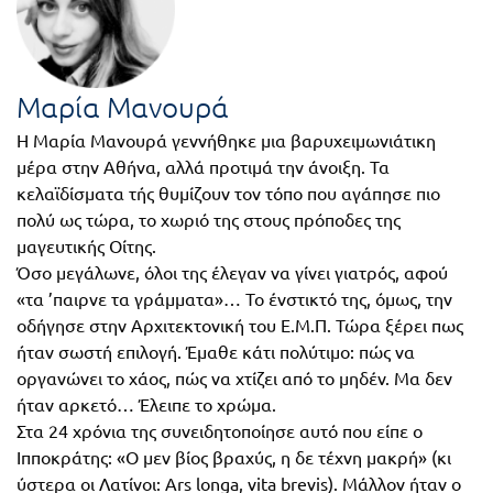
FUN!
Τάξη
Παιδικό
Γ΄
βιβλίο
Μαρία Μανουρά
Τάξη
Χάρτες
Η Μαρία Μανουρά γεννήθηκε μια βαρυχειμωνιάτικη
μέρα στην Αθήνα, αλλά προτιμά την άνοιξη. Τα
Δ΄
κελαϊδίσματα τής θυμίζουν τον τόπο που αγάπησε πιο
Πανεπιστημιακά
Τάξη
πολύ ως τώρα, το χωριό της στους πρόποδες της
μαγευτικής Οίτης.
Ε΄
Ορθόδοξα
Όσο μεγάλωνε, όλοι της έλεγαν να γίνει γιατρός, αφού
Τάξη
«τα ’παιρνε τα γράμματα»… Το ένστικτό της, όμως, την
χριστιανικά
οδήγησε στην Αρχιτεκτονική του Ε.Μ.Π. Τώρα ξέρει πως
ΣΤ΄
ήταν σωστή επιλογή. Έμαθε κάτι πολύτιμο: πώς να
Ξένες
οργανώνει το χάος, πώς να χτίζει από το μηδέν. Μα δεν
Τάξη
γλώσσες
ήταν αρκετό… Έλειπε το χρώμα.
Γυμνάσιο
Στα 24 χρόνια της συνειδητοποίησε αυτό που είπε ο
Ιπποκράτης: «Ο μεν βίος βραχύς, η δε τέχνη μακρή» (κι
Α΄
Α.Σ.Ε.Π.
ύστερα οι Λατίνοι: Ars longa, vita brevis). Μάλλον ήταν ο