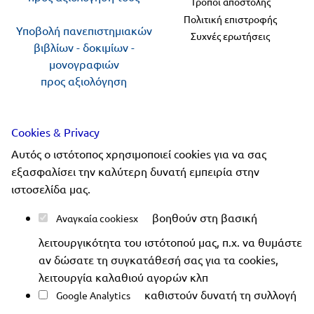
Τρόποι αποστολής
Πολιτική επιστροφής
Υποβολή πανεπιστημιακών
Συχνές ερωτήσεις
βιβλίων - δοκιμίων -
μονογραφιών
προς αξιολόγηση
Ακολουθήστε μας
Cookies & Privacy
Αυτός ο ιστότοπος χρησιμοποιεί cookies για να σας
εξασφαλίσει την καλύτερη δυνατή εμπειρία στην
ιστοσελίδα μας.
Copyright 2019-2026 ellinoekdotiki.gr - All rights
βοηθούν στη βασική
Αναγκαία cookies
reserved
|
Όροι χρήσης
|
Προστασία δεδομένων
|
λειτουργικότητα του ιστότοπού μας, π.χ. να θυμάστε
Ασφάλεια συναλλαγών
αν δώσατε τη συγκατάθεσή σας για τα cookies,
λειτουργία καλαθιού αγορών κλπ
καθιστούν δυνατή τη συλλογή
Google Analytics