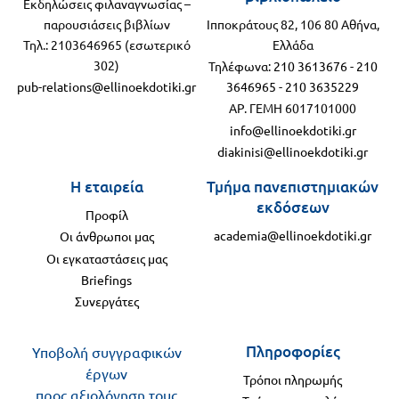
Εκδηλώσεις φιλαναγνωσίας –
παρουσιάσεις βιβλίων
Ιπποκράτους 82, 106 80 Αθήνα,
Τηλ.: 2103646965 (εσωτερικό
Ελλάδα
302)
Τηλέφωνα:
210 3613676
-
210
pub-relations@ellinoekdotiki.gr
3646965
-
210 3635229
ΑΡ. ΓΕΜΗ 6017101000
info@ellinoekdotiki.gr
diakinisi@ellinoekdotiki.gr
Η εταιρεία
Τμήμα πανεπιστημιακών
εκδόσεων
Προφίλ
academia@ellinoekdotiki.gr
Οι άνθρωποι μας
Οι εγκαταστάσεις μας
Briefings
Συνεργάτες
Πληροφορίες
Υποβολή συγγραφικών
έργων
Τρόποι πληρωμής
προς αξιολόγηση τους