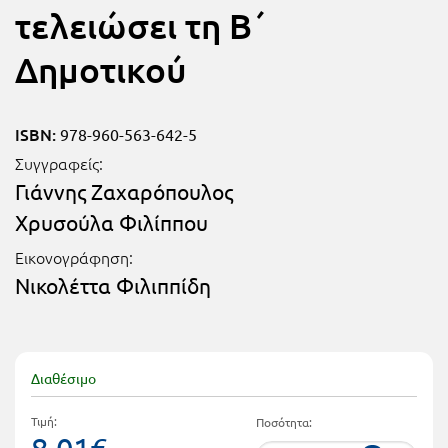
Τάξη
τελειώσει τη B΄
Θεματικά
Β΄
Δημοτικού
Ημερολόγια
Τάξη
Βιβλία
Γ΄
ISBN:
978-960-563-642-5
Εκπαιδευτικών
Δραστηριοτήτων
Συγγραφείς:
Τάξη
Γιάννης Ζαχαρόπουλος
Λύκειο
Εκπαίδευση
Χρυσούλα Φιλίππου
STE(A)M
Α΄
Εικονογράφηση:
Εκπαίδευση
Τάξη
Νικολέττα Φιλιππίδη
ενηλίκων –
Διά Βίου
Β΄
Μάθηση
Τάξη
Διαθέσιμο
Βιβλιοθήκη
Γ΄
του
Τιμή:
Ποσότητα:
Τάξη
εκπαιδευτικού
8.01€