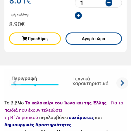
Πανελλήνιοι
Ε.ΠΑΛ.
Τιμή εκδότη:
Μαθητικοί
Για
8.90€
Διαγωνισμοί
όλο
Παζλ και
Προσθήκη
Αγορά τώρα
το
Επιτραπέζια
Παιχνίδια
λύκειο
Περιγραφή
Τεχνικά
χαρακτηριστικά
Το βιβλίο
Το καλοκαίρι του Ίωνα και της Έλλης
–
Για τα
παιδιά που έχουν τελειώσει
τη Β΄ Δημοτικού
περιλαμβάνει
ευχάριστες
και
δημιουργικές δραστηριότητες
,