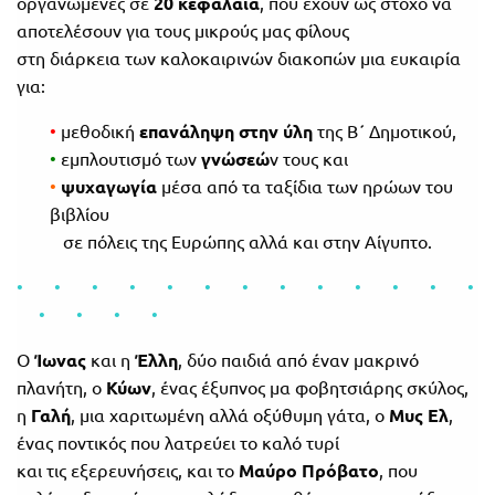
οργανωμένες σε
20 κεφάλαια
, που έχουν ως στόχο να
αποτελέσουν για τους μικρούς μας φίλους
στη διάρκεια των καλοκαιρινών διακοπών μια ευκαιρία
για:
•
μεθοδική
επανάληψη στην ύλη
της Β΄ Δημοτικού,
•
εμπλουτισμό των
γνώσεώ
ν τους και
•
ψυχαγωγία
μέσα από τα ταξίδια των ηρώων του
βιβλίου
σε πόλεις της Ευρώπης αλλά και στην Αίγυπτο.
• • • • • • • • • • • • •
• • • •
Ο
Ίωνας
και η
Έλλη
, δύο παιδιά από έναν μακρινό
πλανήτη, o
Κύων
, ένας έξυπνος μα φοβητσιάρης σκύλος,
η
Γαλή
, μια χαριτωμένη αλλά οξύθυμη γάτα, ο
Μυς Ελ
,
ένας ποντικός που λατρεύει το καλό τυρί
και τις εξερευνήσεις, και το
Μαύρο Πρόβατο
, που