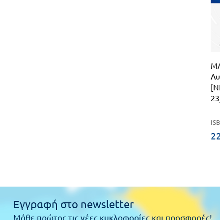
Μ
Λυ
[Ν
23
ISB
22
Εγγραφή στο newsletter
Μάθε πρώτος τις νέες κυκλοφορίες και προσφορές!