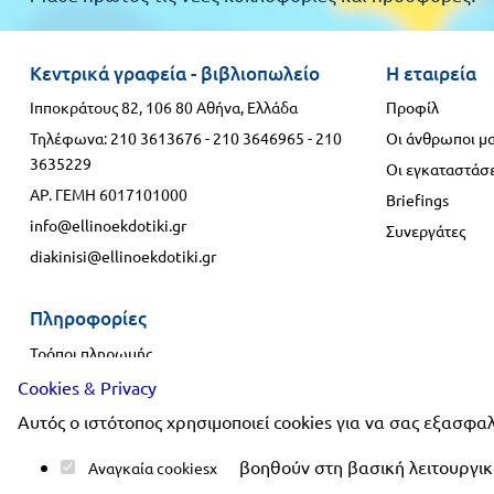
Κεντρικά γραφεία - βιβλιοπωλείο
Η εταιρεία
Ιπποκράτους 82, 106 80 Αθήνα, Ελλάδα
Προφίλ
Τηλέφωνα:
210 3613676
-
210 3646965
-
210
Οι άνθρωποι μ
3635229
Οι εγκαταστάσε
ΑΡ. ΓΕΜΗ 6017101000
Briefings
info@ellinoekdotiki.gr
Συνεργάτες
diakinisi@ellinoekdotiki.gr
Πληροφορίες
Τρόποι πληρωμής
Τρόποι αποστολής
Cookies & Privacy
Πολιτική επιστροφής
Αυτός ο ιστότοπος χρησιμοποιεί cookies για να σας εξασφαλ
Συχνές ερωτήσεις
βοηθούν στη βασική λειτουργικό
Αναγκαία cookies