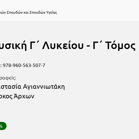
κών Σπουδών και Σπουδών Υγείας
σική Γ΄ Λυκείου - Γ΄ Τόμος
:
978-960-563-507-7
ραφείς:
στασία Αγιαννιωτάκη
ρκος Άρχων
0%