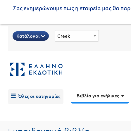
Σας ενημερώνουμε πως η εταιρεία μας θα παρα
Προδημοτική
Κατάλογοι
εκπαίδευση
Εκπαιδευτικές
X
Βιβλία
αφίσες
για
ενήλικες
Βιβλία
νηπιαγωγείου
Εκπαιδευτικά
Σειρά
βιβλία
Βιβλία για ενήλικες
Όλες οι κατηγορίες
Ελληνίζειν
Αποκλειστική
διάθεση
Δημοτικό
Trivia
Books