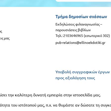
Τμήμα δημοσίων σχέσεων
Εκδηλώσεις φιλαναγνωσίας –
παρουσιάσεις βιβλίων
ας
Τηλ.: 2103646965 (εσωτερικό 302)
ις μας
pub-relations@ellinoekdotiki.gr
Υποβολή συγγραφικών έργων
προς αξιολόγηση τους
Υποβολή πανεπιστημιακών
ίσει την καλύτερη δυνατή εμπειρία στην ιστοσελίδα μας.
βιβλίων - δοκιμίων - μονογρα
προς αξιολόγηση
τητα του ιστότοπού μας, π.χ. να θυμάστε αν δώσατε τη συγκ