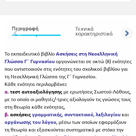
Πανελλήνιοι
Ε.ΠΑΛ.
Μαθητικοί
Για
Διαγωνισμοί
Περιγραφή
Τεχνικά
όλο
χαρακτηριστικά
Παζλ και
το
Επιτραπέζια
Παιχνίδια
Το εκπαιδευτικό βιβλίο
Ασκήσεις στη Νεοελληνική
λύκειο
Γλώσσα Γ΄ Γυμνασίου
οργανώνεται σε οκτώ (8) ενότητες
που αντιστοιχούν στις ενότητες του σχολικού βιβλίου για
τη Νεοελληνική Γλώσσα της Γ΄ Γυμνασίου.
Κάθε ενότητα περιλαμβάνει:
α.
τεστ αυτοαξιολόγησης
με ερωτήσεις Σωστού-Λάθους,
με το οποίο οι μαθητές/-τριες αξιολογούν τις γνώσεις τους
στη θεωρία κάθε ενότητας,
β.
ασκήσεις
γραμματικής
,
συντακτικού
,
λεξιλογίου
και
οργάνωσης του λόγου
, μέσω των οποίων εφαρμόζουν
τη θεωρία και εξασκούνται συστηματικά με στόχο την