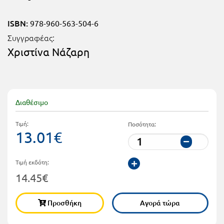
Τάξη
Θεματικά
ISBN:
978-960-563-504-6
Β΄
Ημερολόγια
Συγγραφέας:
Τάξη
Χριστίνα Νάζαρη
Βιβλία
Γ΄
Εκπαιδευτικών
Δραστηριοτήτων
Τάξη
Λύκειο
Εκπαίδευση
Διαθέσιμο
STE(A)M
Α΄
Τιμή:
Ποσότητα:
Εκπαίδευση
13.01€
Τάξη
ενηλίκων –
Διά Βίου
Β΄
Τιμή εκδότη:
Μάθηση
14.45€
Τάξη
Βιβλιοθήκη
Γ΄
Προσθήκη
Αγορά τώρα
του
Τάξη
εκπαιδευτικού