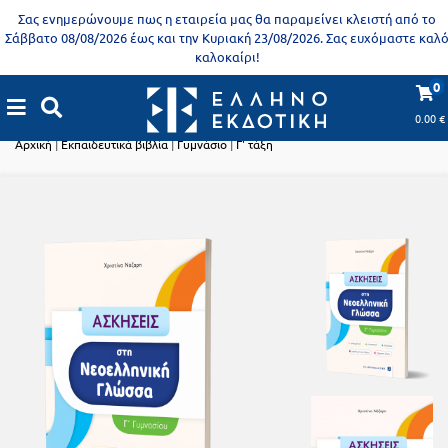
Προδημοτική
Σας ενημερώνουμε πως η εταιρεία μας θα παραμείνει κλειστή από το
εκπαίδευση
Σάββατο 08/08/2026 έως και την Κυριακή 23/08/2026. Σας ευχόμαστε καλ
καλοκαίρι!
Εκπαιδευτικές
X
Βιβλία
0
αφίσες
Εκπαιδευτικά βιβλία
για
0.00
€
ενήλικες
Βιβλία
Αρχική
|
Εκπαιδευτικά βιβλία
|
Γυμνάσιο
|
Γ' τάξη
νηπιαγωγείου
Εκπαιδευτικά
Σειρά
βιβλία
Ελληνίζειν
Αποκλειστική
διάθεση
Δημοτικό
Trivia
Books
Α΄
- Η
Τάξη
γνώση
είναι
Β΄