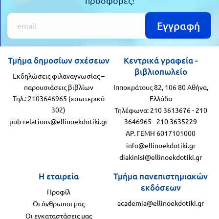
προσφορές!
Εγγραφή
Τμήμα δημοσίων σχέσεων
Κεντρικά γραφεία -
βιβλιοπωλείο
Εκδηλώσεις φιλαναγνωσίας –
παρουσιάσεις βιβλίων
Ιπποκράτους 82, 106 80 Αθήνα,
Τηλ.: 2103646965 (εσωτερικό
Ελλάδα
302)
Τηλέφωνα:
210 3613676
-
210
pub-relations@ellinoekdotiki.gr
3646965
-
210 3635229
ΑΡ. ΓΕΜΗ 6017101000
info@ellinoekdotiki.gr
diakinisi@ellinoekdotiki.gr
Η εταιρεία
Τμήμα πανεπιστημιακών
εκδόσεων
Προφίλ
academia@ellinoekdotiki.gr
Οι άνθρωποι μας
Οι εγκαταστάσεις μας