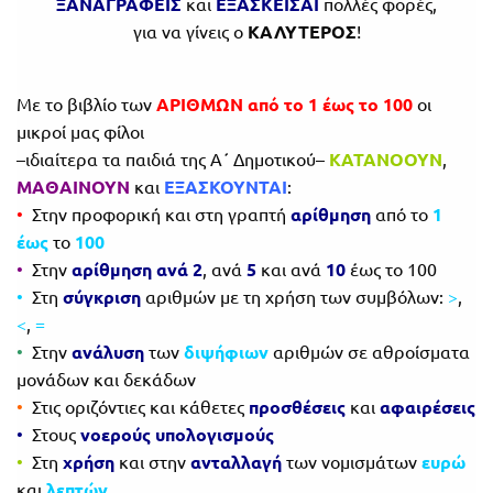
ΞΑΝΑΓΡΑΦΕΙΣ
και
ΕΞΑΣΚΕΙΣΑΙ
πολλές φορές,
για να γίνεις ο
ΚΑΛΥΤΕΡΟΣ
!
Με το βιβλίο των
ΑΡΙΘΜΩΝ από το 1 έως το 100
οι
μικροί μας φίλοι
–ιδιαίτερα τα παιδιά της Α΄ Δημοτικού–
ΚΑΤΑΝΟΟΥΝ
,
ΜΑΘΑΙΝΟΥΝ
και
ΕΞΑΣΚΟΥΝΤΑΙ
:
•
Στην προφορική και στη γραπτή
αρίθμηση
από το
1
έως
το
100
•
Στην
αρίθμηση ανά 2
, ανά
5
και ανά
10
έως το 100
•
Στη
σύγκριση
αριθμών με τη χρήση των συμβόλων:
>
,
<
,
=
•
Στην
ανάλυση
των
διψήφιων
αριθμών σε αθροίσματα
μονάδων και δεκάδων
•
Στις οριζόντιες και κάθετες
προσθέσεις
και
αφαιρέσεις
•
Στους
νοερούς υπολογισμούς
•
Στη
χρήση
και στην
ανταλλαγή
των νομισμάτων
ευρώ
και
λεπτών