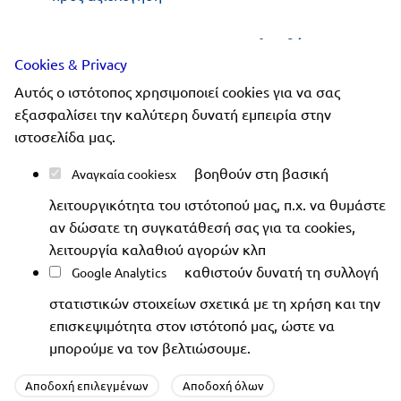
Ακολουθήστε μας
Cookies & Privacy
Αυτός ο ιστότοπος χρησιμοποιεί cookies για να σας
εξασφαλίσει την καλύτερη δυνατή εμπειρία στην
ιστοσελίδα μας.
Copyright 2019-2026 ellinoekdotiki.gr - All rights
βοηθούν στη βασική
Αναγκαία cookies
reserved
|
Όροι χρήσης
|
Προστασία δεδομένων
|
Ασφάλεια συναλλαγών
λειτουργικότητα του ιστότοπού μας, π.χ. να θυμάστε
αν δώσατε τη συγκατάθεσή σας για τα cookies,
λειτουργία καλαθιού αγορών κλπ
καθιστούν δυνατή τη συλλογή
Google Analytics
στατιστικών στοιχείων σχετικά με τη χρήση και την
επισκεψιμότητα στον ιστότοπό μας, ώστε να
μπορούμε να τον βελτιώσουμε.
Αποδοχή επιλεγμένων
Αποδοχή όλων