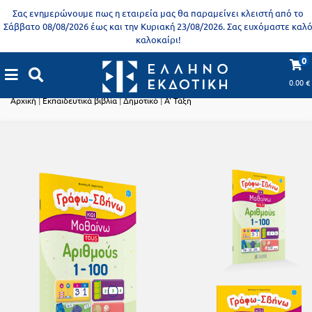
Προδημοτική
Σας ενημερώνουμε πως η εταιρεία μας θα παραμείνει κλειστή από το
εκπαίδευση
Σάββατο 08/08/2026 έως και την Κυριακή 23/08/2026. Σας ευχόμαστε καλ
καλοκαίρι!
Εκπαιδευτικές
X
Βιβλία
0
αφίσες
Εκπαιδευτικά βιβλία
για
0.00
€
ενήλικες
Βιβλία
Αρχική
|
Εκπαιδευτικά βιβλία
|
Δημοτικό
|
Α' Τάξη
νηπιαγωγείου
Εκπαιδευτικά
Σειρά
βιβλία
Ελληνίζειν
Αποκλειστική
διάθεση
Δημοτικό
Trivia
Books
Α΄
- Η
Τάξη
γνώση
είναι
Β΄