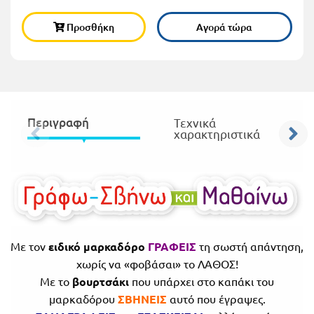
Πανελλήνιοι
Ε.ΠΑΛ.
Προσθήκη
Αγορά τώρα
Μαθητικοί
Για
Διαγωνισμοί
όλο
Παζλ και
το
Επιτραπέζια
Περιγραφή
Τεχνικά
Παιχνίδια
λύκειο
χαρακτηριστικά
Με τον
ειδικό μαρκαδόρο
ΓΡΑΦΕΙΣ
τη σωστή απάντηση,
χωρίς να «φοβάσαι» το ΛΑΘΟΣ!
Με το
βουρτσάκι
που υπάρχει στο καπάκι του
μαρκαδόρου
ΣΒΗΝΕΙΣ
αυτό που έγραψες.