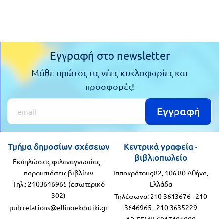
Εγγραφή στο newsletter
Μάθε πρώτος τις νέες κυκλοφορίες και
προσφορές!
Εγγραφή
Τμήμα δημοσίων σχέσεων
Κεντρικά γραφεία -
βιβλιοπωλείο
Εκδηλώσεις φιλαναγνωσίας –
παρουσιάσεις βιβλίων
Ιπποκράτους 82, 106 80 Αθήνα,
Τηλ.: 2103646965 (εσωτερικό
Ελλάδα
302)
Τηλέφωνα:
210 3613676
-
210
pub-relations@ellinoekdotiki.gr
3646965
-
210 3635229
ΑΡ. ΓΕΜΗ 6017101000