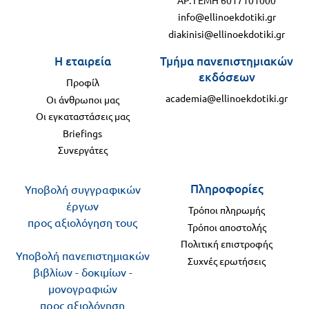
info@ellinoekdotiki.gr
diakinisi@ellinoekdotiki.gr
Η εταιρεία
Τμήμα πανεπιστημιακών
εκδόσεων
Προφίλ
academia@ellinoekdotiki.gr
Οι άνθρωποι μας
Οι εγκαταστάσεις μας
Briefings
Συνεργάτες
Πληροφορίες
Υποβολή συγγραφικών
έργων
Τρόποι πληρωμής
προς αξιολόγηση τους
Τρόποι αποστολής
Πολιτική επιστροφής
Υποβολή πανεπιστημιακών
Συχνές ερωτήσεις
βιβλίων - δοκιμίων -
μονογραφιών
προς αξιολόγηση