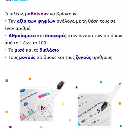
Επιπλέον,
μαθαίνουν
να βρίσκουν:
•
Την
αξία των ψηφίων
ανάλογα με τη θέση τους σε
έναν αριθμό
•
Αθροίσματα
και
διαφορές
στον πίνακα των αριθμών
από το 1 έως το 100
•
Το
μισό
και το
διπλάσιο
•
Τους
μονούς
αριθμούς και τους
ζυγούς
αριθμούς