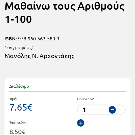
Μαθαίνω τους Αριθμούς
Τάξη
Θεματικά
1-100
Β΄
Ημερολόγια
Τάξη
Βιβλία
ISBN:
978-960-563-589-3
Γ΄
Εκπαιδευτικών
Συγγραφέας:
Δραστηριοτήτων
Τάξη
Μανόλης Ν. Αρχοντάκης
Λύκειο
Εκπαίδευση
STE(A)M
Α΄
Εκπαίδευση
Τάξη
Διαθέσιμο
ενηλίκων –
Διά Βίου
Β΄
Τιμή:
Ποσότητα:
7.65€
Μάθηση
Τάξη
Βιβλιοθήκη
Γ΄
Τιμή εκδότη:
του
8.50€
Τάξη
εκπαιδευτικού