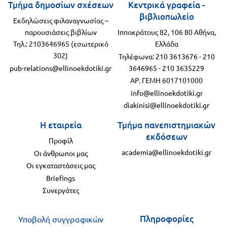
Τμήμα δημοσίων σχέσεων
Κεντρικά γραφεία -
βιβλιοπωλείο
Εκδηλώσεις φιλαναγνωσίας –
παρουσιάσεις βιβλίων
Ιπποκράτους 82, 106 80 Αθήνα,
Τηλ.: 2103646965 (εσωτερικό
Ελλάδα
302)
Τηλέφωνα:
210 3613676
-
210
pub-relations@ellinoekdotiki.gr
3646965
-
210 3635229
ΑΡ. ΓΕΜΗ 6017101000
info@ellinoekdotiki.gr
diakinisi@ellinoekdotiki.gr
Η εταιρεία
Τμήμα πανεπιστημιακών
εκδόσεων
Προφίλ
academia@ellinoekdotiki.gr
Οι άνθρωποι μας
Οι εγκαταστάσεις μας
Briefings
Συνεργάτες
Πληροφορίες
Υποβολή συγγραφικών