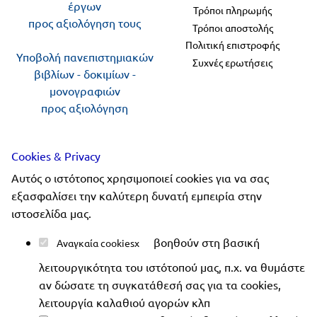
έργων
Τρόποι πληρωμής
προς αξιολόγηση τους
Τρόποι αποστολής
Πολιτική επιστροφής
Υποβολή πανεπιστημιακών
Συχνές ερωτήσεις
βιβλίων - δοκιμίων -
μονογραφιών
προς αξιολόγηση
Ακολουθήστε μας
Cookies & Privacy
Αυτός ο ιστότοπος χρησιμοποιεί cookies για να σας
εξασφαλίσει την καλύτερη δυνατή εμπειρία στην
ιστοσελίδα μας.
Copyright 2019-2026 ellinoekdotiki.gr - All rights
βοηθούν στη βασική
Αναγκαία cookies
reserved
|
Όροι χρήσης
|
Προστασία δεδομένων
|
λειτουργικότητα του ιστότοπού μας, π.χ. να θυμάστε
Ασφάλεια συναλλαγών
αν δώσατε τη συγκατάθεσή σας για τα cookies,
λειτουργία καλαθιού αγορών κλπ