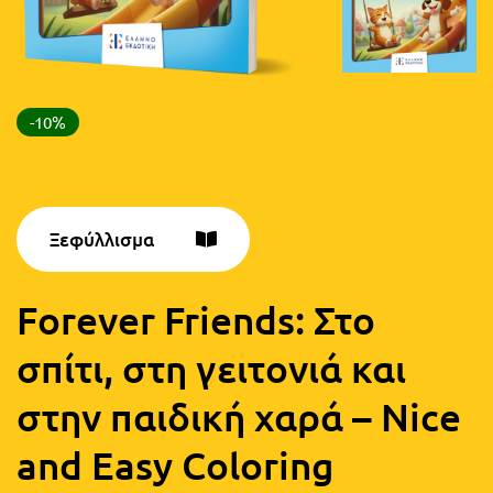
FUN!
Τάξη
Παιδικό
Γ΄
βιβλίο
-10%
Τάξη
Χάρτες
Δ΄
Πανεπιστημιακά
Τάξη
Ξεφύλλισμα
Ε΄
Ορθόδοξα
Τάξη
χριστιανικά
Forever Friends: Στο
ΣΤ΄
σπίτι, στη γειτονιά και
Ξένες
Τάξη
γλώσσες
στην παιδική χαρά – Nice
Γυμνάσιο
and Easy Coloring
Α΄
Α.Σ.Ε.Π.