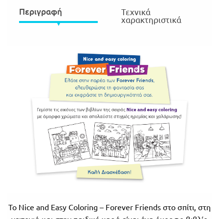
Περιγραφή
Τεχνικά
Πανελλήνιοι
Ε.ΠΑΛ.
χαρακτηριστικά
Μαθητικοί
Για
Διαγωνισμοί
όλο
Παζλ και
το
Επιτραπέζια
Παιχνίδια
λύκειο
Το Nice and Easy Coloring – Forever Friends στο σπίτι, στη