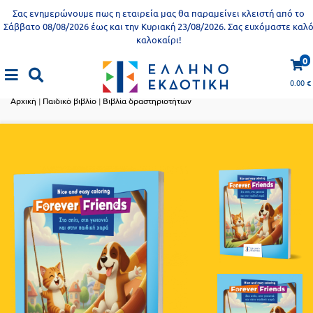
Προδημοτική
Σας ενημερώνουμε πως η εταιρεία μας θα παραμείνει κλειστή από το
εκπαίδευση
Σάββατο 08/08/2026 έως και την Κυριακή 23/08/2026. Σας ευχόμαστε καλ
καλοκαίρι!
Εκπαιδευτικές
X
Βιβλία
0
αφίσες
Παιδικό βιβλίο
για
0.00
€
ενήλικες
Βιβλία
Αρχική
|
Παιδικό βιβλίο
|
Βιβλία δραστηριοτήτων
νηπιαγωγείου
Εκπαιδευτικά
Σειρά
βιβλία
Ελληνίζειν
Αποκλειστική
διάθεση
Δημοτικό
Trivia
Books
Α΄
- Η
Τάξη
γνώση
είναι
Β΄