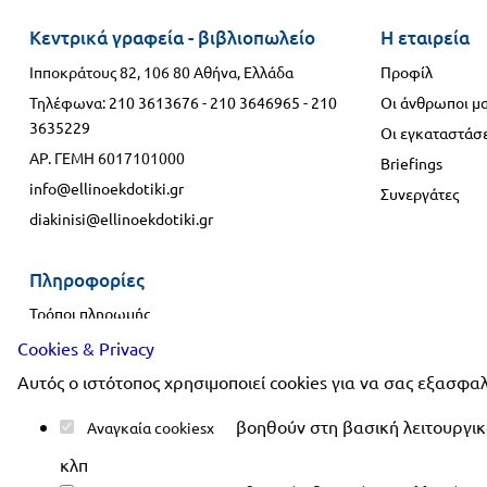
Κεντρικά γραφεία - βιβλιοπωλείο
Η εταιρεία
Ιπποκράτους 82, 106 80 Αθήνα, Ελλάδα
Προφίλ
Τηλέφωνα:
210 3613676
-
210 3646965
-
210
Οι άνθρωποι μ
3635229
Οι εγκαταστάσε
ΑΡ. ΓΕΜΗ 6017101000
Briefings
info@ellinoekdotiki.gr
Συνεργάτες
diakinisi@ellinoekdotiki.gr
Πληροφορίες
Τρόποι πληρωμής
Τρόποι αποστολής
Cookies & Privacy
Πολιτική επιστροφής
Αυτός ο ιστότοπος χρησιμοποιεί cookies για να σας εξασφαλ
Συχνές ερωτήσεις
βοηθούν στη βασική λειτουργικό
Αναγκαία cookies
κλπ