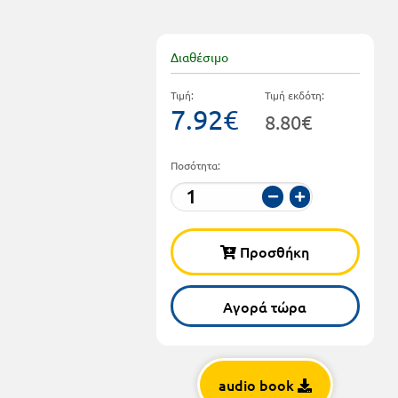
Διαθέσιμο
Τιμή:
Τιμή εκδότη:
7.92€
8.80€
Ποσότητα:
Προσθήκη
Αγορά τώρα
audio book