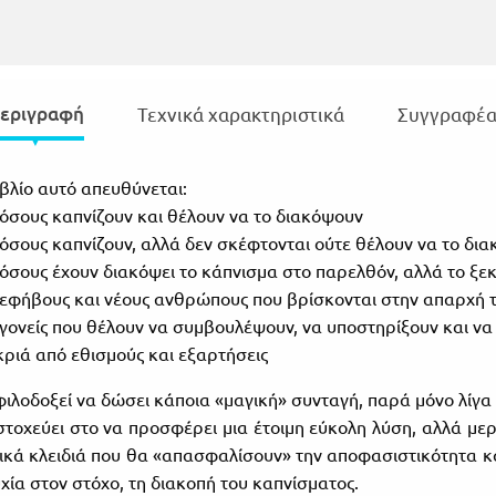
εριγραφή
Τεχνικά χαρακτηριστικά
Συγγραφέα
ιβλίο αυτό απευθύνεται:
Google Play Books
 όσους καπνίζουν και θέλουν να το διακόψουν
Για συσκευές Android
 όσους καπνίζουν, αλλά δεν σκέφτονται ούτε θέλουν να το δι
 όσους έχουν διακόψει το κάπνισμα στο παρελθόν, αλλά το ξε
 εφήβους και νέους ανθρώπους που βρίσκονται στην απαρχή τ
 γονείς που θέλουν να συμβουλέψουν, να υποστηρίξουν και να
ιά από εθισμούς και εξαρτήσεις
φιλοδοξεί να δώσει κάποια «μαγική» συνταγή, παρά μόνο λίγα 
στοχεύει στο να προσφέρει μια έτοιμη εύκολη λύση, αλλά μερι
ικά κλειδιά που θα «απασφαλίσουν» την αποφασιστικότητα κ
υχία στον στόχο, τη διακοπή του καπνίσματος.