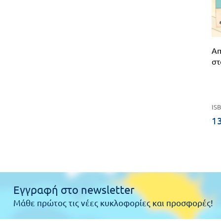
Απ
στ
ISB
13
Εγγραφή στο newsletter
Μάθε πρώτος τις νέες κυκλοφορίες και προσφορές!