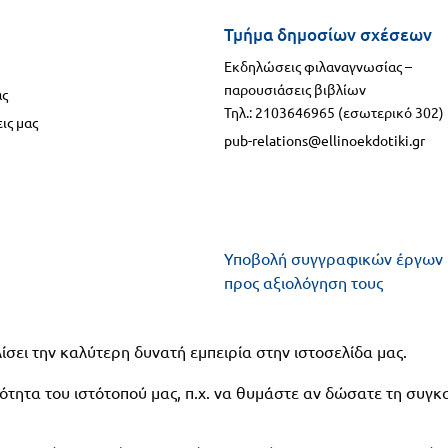
Τμήμα δημοσίων σχέσεων
Εκδηλώσεις φιλαναγνωσίας –
παρουσιάσεις βιβλίων
ας
Τηλ.: 2103646965 (εσωτερικό 302)
ις μας
pub-relations@ellinoekdotiki.gr
Υποβολή συγγραφικών έργων
προς αξιολόγηση τους
Υποβολή πανεπιστημιακών
ίσει την καλύτερη δυνατή εμπειρία στην ιστοσελίδα μας.
βιβλίων - δοκιμίων - μονογρα
προς αξιολόγηση
τητα του ιστότοπού μας, π.χ. να θυμάστε αν δώσατε τη συγκ