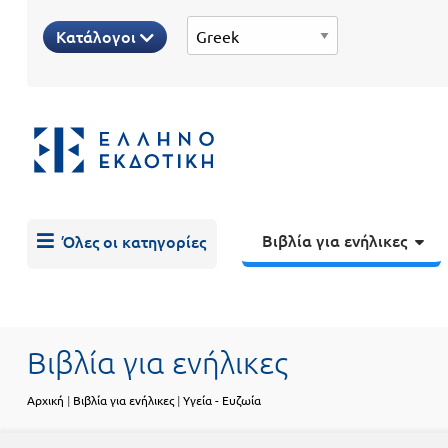
Προδημοτική
Κατάλογοι
εκπαίδευση
Εκπαιδευτικές
X
Βιβλία
αφίσες
για
ενήλικες
Βιβλία
νηπιαγωγείου
Εκπαιδευτικά
Σειρά
βιβλία
Βιβλία για ενήλικες
Όλες οι κατηγορίες
Ελληνίζειν
Αποκλειστική
διάθεση
Δημοτικό
Trivia
Books
Βιβλία για ενήλικες
Α΄
- Η
Αρχική
|
Βιβλία για ενήλικες
|
Υγεία - Ευζωία
Τάξη
γνώση
είναι
Β΄