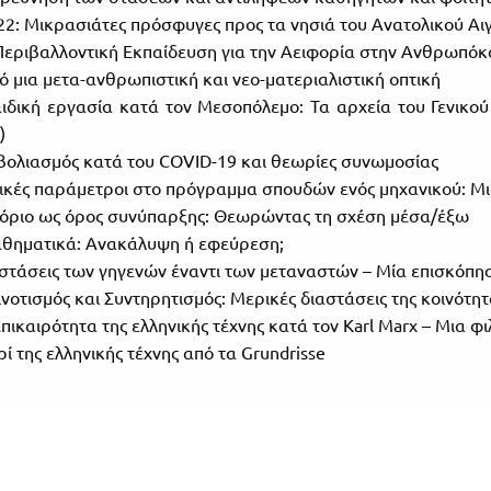
2: Μικρασιάτες πρόσφυγες προς τα νησιά του Ανατολικού Αιγα
εριβαλλοντική Εκπαίδευση για την Αειφορία στην Ανθρωπόκα
μια μετα-ανθρωπιστική και νεο-ματεριαλιστική οπτική
δική εργασία κατά τον Μεσοπόλεμο: Τα αρχεία του Γενικού
)
ολιασμός κατά του COVID-19 και θεωρίες συνωμοσίας
κές παράμετροι στο πρόγραμμα σπουδών ενός μηχανικού: Μια
όριο ως όρος συνύπαρξης: Θεωρώντας τη σχέση μέσα/έξω
ηματικά: Ανακάλυψη ή εφεύρεση;
στάσεις των γηγενών έναντι των μεταναστών – Μία επισκόπη
νοτισμός και Συντηρητισμός: Μερικές διαστάσεις της κοινότητα
πικαιρότητα της ελληνικής τέχνης κατά τον Karl Marx – Μια 
 της ελληνικής τέχνης από τα Grundrisse