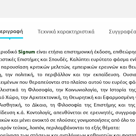
εριγραφή
Τεχνικά χαρακτηριστικά
Συγγραφέα
εριοδικό
Signum
είναι ετήσια επιστημονική έκδοση, επιθεώρησ
τιστικές Επιστήμες και Σπουδές. Καλύπτει ευρύτατο φάσμα ε
 παρουσίαση κριτικών μελετών, εμπειρικών ερευνών και θεω
η, την πολιτική, το περιβάλλον και την εκπαίδευση. Ουσ
κειμένων που θεραπεύονται στο πλαίσιο αυτού του ευρέος φάσ
λειστικά τη Φιλοσοφία, την Κοινωνιολογία, την Ιστορία της
κό Χώρο, την Αρχιτεκτονική, τη Θεωρητική και Εφαρμοσμένη Οι
Αισθητική, το Δίκαιο, τη Φιλοσοφία της Επιστήμης και της 
ίδευση κ.ά. Κοντολογίς, απευθύνεται σε ερευνητές, συγγρα
οχών και μένει ανοικτό σε πλούσιες γονιμοποιήσεις από όλο 
παρόν τεύχος, λοιπόν, περιλαμβάνονται τα εξής θέματα:
ρεύνηση των στάσεων και αντιλήψεων καθηγητών και φοιτητ