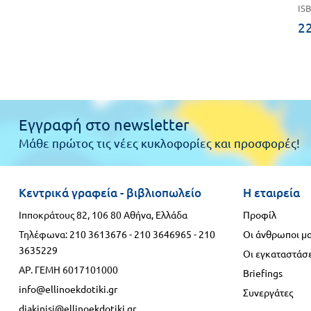
ISB
22
Εγγραφή στο newsletter
Μάθε πρώτος τις νέες κυκλοφορίες και προσφορές!
Κεντρικά γραφεία - βιβλιοπωλείο
Η εταιρεία
Ιπποκράτους 82, 106 80 Αθήνα, Ελλάδα
Προφίλ
Τηλέφωνα:
210 3613676
-
210 3646965
-
210
Οι άνθρωποι μ
3635229
Οι εγκαταστάσε
ΑΡ. ΓΕΜΗ 6017101000
Briefings
info@ellinoekdotiki.gr
Συνεργάτες
diakinisi@ellinoekdotiki.gr