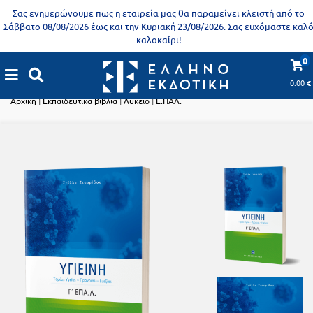
Προδημοτική
Σας ενημερώνουμε πως η εταιρεία μας θα παραμείνει κλειστή από το
εκπαίδευση
Σάββατο 08/08/2026 έως και την Κυριακή 23/08/2026. Σας ευχόμαστε καλ
καλοκαίρι!
Εκπαιδευτικές
X
Βιβλία
0
αφίσες
Εκπαιδευτικά βιβλία
για
0.00
€
ενήλικες
Βιβλία
Αρχική
|
Εκπαιδευτικά βιβλία
|
Λύκειο
|
Ε.ΠΑΛ.
νηπιαγωγείου
Εκπαιδευτικά
Σειρά
βιβλία
Ελληνίζειν
Αποκλειστική
διάθεση
Δημοτικό
Trivia
Books
Α΄
- Η
Τάξη
γνώση
είναι
Β΄