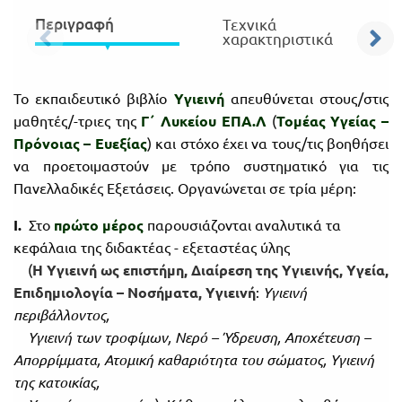
Περιγραφή
Τεχνικά
Πανελλήνιοι
Ε.ΠΑΛ.
χαρακτηριστικά
Μαθητικοί
Για
Διαγωνισμοί
όλο
Το εκπαιδευτικό βιβλίο
Υγιεινή
απευθύνεται στους/στις
Παζλ και
μαθητές/-τριες της
Γ΄ Λυκείου ΕΠΑ.Λ
(
Τομέας Υγείας –
το
Επιτραπέζια
Πρόνοιας – Ευεξίας
) και στόχο έχει να τους/τις βοηθήσει
Παιχνίδια
λύκειο
να προετοιμαστούν με τρόπο συστηματικό για τις
Πανελλαδικές Εξετάσεις. Οργανώνεται σε τρία μέρη:
Ι.
Στο
πρώτο μέρος
παρουσιάζονται αναλυτικά τα
κεφάλαια της διδακτέας - εξεταστέας ύλης
(
Η Υγιεινή ως επιστήμη, Διαίρεση της Υγιεινής, Υγεία,
Επιδημιολογία – Νοσή­ματα, Υγιεινή
:
Υγιεινή
περιβάλλοντος,
Υγιεινή των τροφίμων, Νερό – Ύδρευση, Αποχέτευση –
Απορρίμματα, Ατομική καθαριότητα του σώματος, Υγιεινή
της κατοικίας,