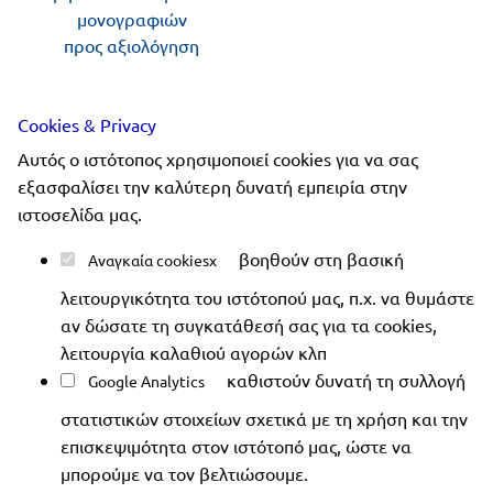
μονογραφιών
προς αξιολόγηση
Ακολουθήστε μας
Cookies & Privacy
Αυτός ο ιστότοπος χρησιμοποιεί cookies για να σας
εξασφαλίσει την καλύτερη δυνατή εμπειρία στην
ιστοσελίδα μας.
Copyright 2019-2026 ellinoekdotiki.gr - All rights
βοηθούν στη βασική
Αναγκαία cookies
reserved
|
Όροι χρήσης
|
Προστασία δεδομένων
|
λειτουργικότητα του ιστότοπού μας, π.χ. να θυμάστε
Ασφάλεια συναλλαγών
αν δώσατε τη συγκατάθεσή σας για τα cookies,
λειτουργία καλαθιού αγορών κλπ
καθιστούν δυνατή τη συλλογή
Google Analytics
στατιστικών στοιχείων σχετικά με τη χρήση και την
επισκεψιμότητα στον ιστότοπό μας, ώστε να
μπορούμε να τον βελτιώσουμε.