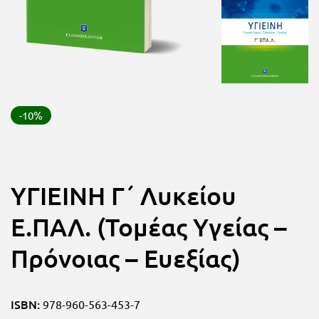
FUN!
Τάξη
Παιδικό
Γ΄
βιβλίο
Τάξη
Χάρτες
Δ΄
-10%
Πανεπιστημιακά
Τάξη
Ε΄
Ορθόδοξα
ΥΓΙΕΙΝΗ Γ΄ Λυκείου
Τάξη
χριστιανικά
Ε.ΠΑΛ. (Τομέας Yγείας –
ΣΤ΄
Ξένες
Τάξη
Πρόνοιας – Ευεξίας)
γλώσσες
Γυμνάσιο
Α΄
ISBN:
978-960-563-453-7
Α.Σ.Ε.Π.