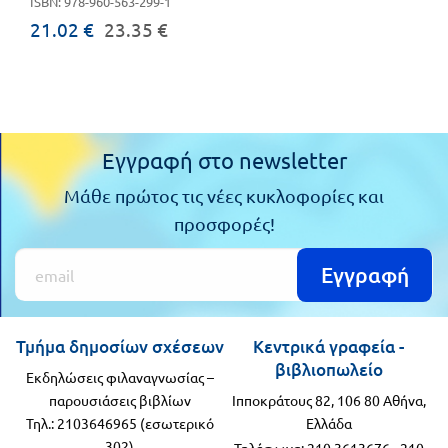
ISBN: 978-960-563-299-1
21.02 €
23.35 €
Εγγραφή στο newsletter
Μάθε πρώτος τις νέες κυκλοφορίες και
προσφορές!
Εγγραφή
Τμήμα δημοσίων σχέσεων
Κεντρικά γραφεία -
βιβλιοπωλείο
Εκδηλώσεις φιλαναγνωσίας –
παρουσιάσεις βιβλίων
Ιπποκράτους 82, 106 80 Αθήνα,
Τηλ.: 2103646965 (εσωτερικό
Ελλάδα
302)
Τηλέφωνα:
210 3613676
-
210