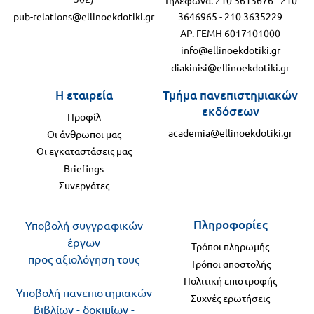
pub-relations@ellinoekdotiki.gr
3646965
-
210 3635229
ΑΡ. ΓΕΜΗ 6017101000
info@ellinoekdotiki.gr
diakinisi@ellinoekdotiki.gr
Η εταιρεία
Τμήμα πανεπιστημιακών
εκδόσεων
Προφίλ
academia@ellinoekdotiki.gr
Οι άνθρωποι μας
Οι εγκαταστάσεις μας
Briefings
Συνεργάτες
Πληροφορίες
Υποβολή συγγραφικών
έργων
Τρόποι πληρωμής
προς αξιολόγηση τους
Τρόποι αποστολής
Πολιτική επιστροφής
Υποβολή πανεπιστημιακών
Συχνές ερωτήσεις
βιβλίων - δοκιμίων -