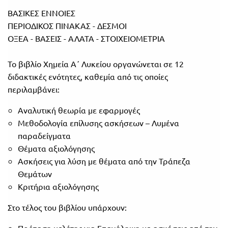
ΒΑΣΙΚΕΣ ΕΝΝΟΙΕΣ
Πανελλήνιοι
Ε.ΠΑΛ.
ΠΕΡΙΟΔΙΚΟΣ ΠΙΝΑΚΑΣ - ΔΕΣΜΟΙ
Μαθητικοί
Για
ΟΞΕΑ - ΒΑΣΕΙΣ - ΑΛΑΤΑ - ΣΤΟΙΧΕΙΟΜΕΤΡΙΑ
Διαγωνισμοί
όλο
Παζλ και
Το βιβλίο Χημεία Α΄ Λυκείου οργανώνεται σε 12
το
Επιτραπέζια
διδακτικές ενότητες, καθεμία από τις οποίες
Παιχνίδια
περιλαμβάνει:
λύκειο
Αναλυτική θεωρία με εφαρμογές
Μεθοδολογία επίλυσης ασκήσεων – Λυμένα
παραδείγματα
Θέματα αξιολόγησης
Ασκήσεις για λύση με θέματα από την Τράπεζα
Θεμάτων
Κριτήρια αξιολόγησης
Στο τέλος του βιβλίου υπάρχουν:
Πρόταση μελέτης για Επανάληψη με ασκήσεις από την