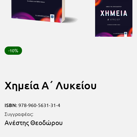
FUN!
Τάξη
Παιδικό
Γ΄
βιβλίο
Τάξη
Χάρτες
Δ΄
-10%
Πανεπιστημιακά
Τάξη
Ε΄
Ορθόδοξα
Χημεία Α΄ Λυκείου
Τάξη
χριστιανικά
ΣΤ΄
Ξένες
ISBN:
978-960-5631-31-4
Τάξη
γλώσσες
Συγγραφέας:
Γυμνάσιο
Ανέστης Θεοδώρου
Α΄
Α.Σ.Ε.Π.