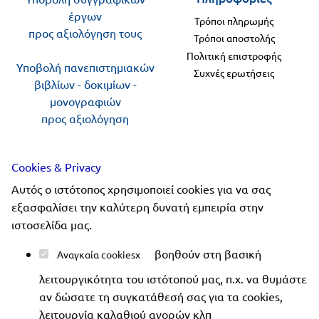
έργων
Τρόποι πληρωμής
προς αξιολόγηση τους
Τρόποι αποστολής
Πολιτική επιστροφής
Υποβολή πανεπιστημιακών
Συχνές ερωτήσεις
βιβλίων - δοκιμίων -
μονογραφιών
προς αξιολόγηση
Ακολουθήστε μας
Cookies & Privacy
Αυτός ο ιστότοπος χρησιμοποιεί cookies για να σας
εξασφαλίσει την καλύτερη δυνατή εμπειρία στην
ιστοσελίδα μας.
Copyright 2019-2026 ellinoekdotiki.gr - All rights
βοηθούν στη βασική
Αναγκαία cookies
reserved
|
Όροι χρήσης
|
Προστασία δεδομένων
|
λειτουργικότητα του ιστότοπού μας, π.χ. να θυμάστε
Ασφάλεια συναλλαγών
αν δώσατε τη συγκατάθεσή σας για τα cookies,
λειτουργία καλαθιού αγορών κλπ