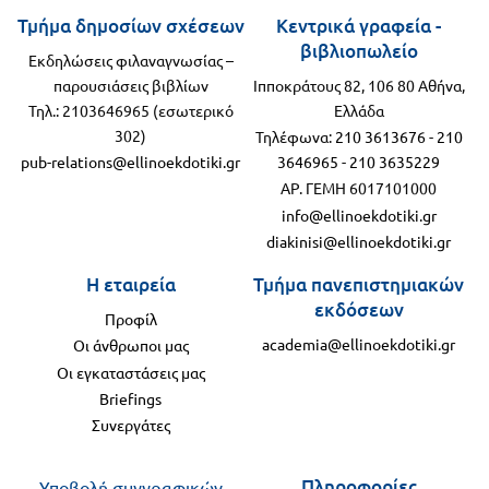
Τμήμα δημοσίων σχέσεων
Κεντρικά γραφεία -
βιβλιοπωλείο
Εκδηλώσεις φιλαναγνωσίας –
παρουσιάσεις βιβλίων
Ιπποκράτους 82, 106 80 Αθήνα,
Τηλ.: 2103646965 (εσωτερικό
Ελλάδα
302)
Τηλέφωνα:
210 3613676
-
210
pub-relations@ellinoekdotiki.gr
3646965
-
210 3635229
ΑΡ. ΓΕΜΗ 6017101000
info@ellinoekdotiki.gr
diakinisi@ellinoekdotiki.gr
Η εταιρεία
Τμήμα πανεπιστημιακών
εκδόσεων
Προφίλ
academia@ellinoekdotiki.gr
Οι άνθρωποι μας
Οι εγκαταστάσεις μας
Briefings
Συνεργάτες
Πληροφορίες
Υποβολή συγγραφικών