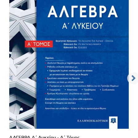
ΑΛΓΕΒΡΑ Α΄ Λυκείου - Α΄ Τόμος