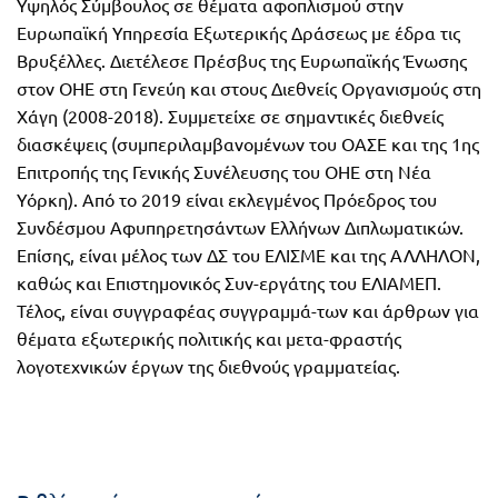
Υψηλός Σύμβουλος σε θέματα αφοπλισμού στην
Τάξη
Ευρωπαϊκή Υπηρεσία Εξωτερικής Δράσεως με έδρα τις
Θεματικά
Β΄
Βρυξέλλες. Διετέλεσε Πρέσβυς της Ευρωπαϊκής Ένωσης
Ημερολόγια
στον ΟΗΕ στη Γενεύη και στους Διεθνείς Οργανισμούς στη
Τάξη
Χάγη (2008-2018). Συμμετείχε σε σημαντικές διεθνείς
Βιβλία
διασκέψεις (συμπεριλαμβανομένων του ΟΑΣΕ και της 1ης
Γ΄
Εκπαιδευτικών
Επιτροπής της Γενικής Συνέλευσης του ΟΗΕ στη Νέα
Δραστηριοτήτων
Τάξη
Υόρκη). Από το 2019 είναι εκλεγμένος Πρόεδρος του
Λύκειο
Εκπαίδευση
Συνδέσμου Αφυπηρετησάντων Ελλήνων Διπλωματικών.
STE(A)M
Επίσης, είναι μέλος των ΔΣ του ΕΛΙΣΜΕ και της ΑΛΛΗΛΟΝ,
Α΄
καθώς και Επιστημονικός Συν-εργάτης του ΕΛΙΑΜΕΠ.
Εκπαίδευση
Τέλος, είναι συγγραφέας συγγραμμά-των και άρθρων για
Τάξη
ενηλίκων –
θέματα εξωτερικής πολιτικής και μετα-φραστής
Διά Βίου
Β΄
λογοτεχνικών έργων της διεθνούς γραμματείας.
Μάθηση
Τάξη
Βιβλιοθήκη
Γ΄
του
Τάξη
εκπαιδευτικού