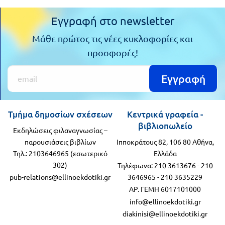
Εγγραφή στο newsletter
Μάθε πρώτος τις νέες κυκλοφορίες και
προσφορές!
Εγγραφή
Τμήμα δημοσίων σχέσεων
Κεντρικά γραφεία -
βιβλιοπωλείο
Εκδηλώσεις φιλαναγνωσίας –
παρουσιάσεις βιβλίων
Ιπποκράτους 82, 106 80 Αθήνα,
Τηλ.: 2103646965 (εσωτερικό
Ελλάδα
302)
Τηλέφωνα:
210 3613676
-
210
pub-relations@ellinoekdotiki.gr
3646965
-
210 3635229
ΑΡ. ΓΕΜΗ 6017101000
info@ellinoekdotiki.gr
diakinisi@ellinoekdotiki.gr