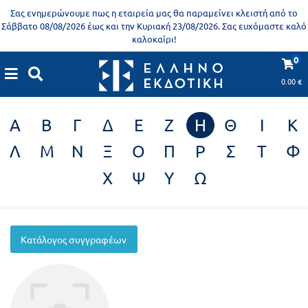
Προδημοτική
Σας ενημερώνουμε πως η εταιρεία μας θα παραμείνει κλειστή από το
εκπαίδευση
Σάββατο 08/08/2026 έως και την Κυριακή 23/08/2026. Σας ευχόμαστε καλό
καλοκαίρι!
Εκπαιδευτικές
X
Βιβλία
0
Συγγραφείς
αφίσες
για
0.00
€
ενήλικες
Βιβλία
Α
Β
Γ
Δ
Ε
Ζ
Η
Θ
Ι
Κ
νηπιαγωγείου
Εκπαιδευτικά
Λ
Μ
Ν
Ξ
Ο
Π
Ρ
Σ
Τ
Φ
Σειρά
βιβλία
Χ
Ψ
Υ
Ω
Ελληνίζειν
Αποκλειστική
διάθεση
Δημοτικό
Trivia
Κατάλογος συγγραφέων
Books
Α΄
- Η
Τάξη
γνώση
είναι
Β΄