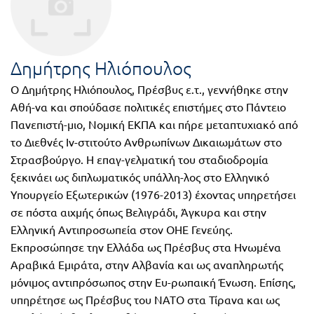
FUN!
Τάξη
Παιδικό
Γ΄
βιβλίο
Δημήτρης Ηλιόπουλος
Τάξη
Χάρτες
Ο Δημήτρης Ηλιόπουλος, Πρέσβυς ε.τ., γεννήθηκε στην
Αθή-να και σπούδασε πολιτικές επιστήμες στο Πάντειο
Δ΄
Πανεπιστή-μιο, Νομική ΕΚΠΑ και πήρε μεταπτυχιακό από
Πανεπιστημιακά
Τάξη
το Διεθνές Ιν-στιτούτο Ανθρωπίνων Δικαιωμάτων στο
Στρασβούργο. Η επαγ-γελματική του σταδιοδρομία
Ε΄
Ορθόδοξα
ξεκινάει ως διπλωματικός υπάλλη-λος στο Ελληνικό
Τάξη
χριστιανικά
Υπουργείο Εξωτερικών (1976-2013) έχοντας υπηρετήσει
σε πόστα αιχμής όπως Βελιγράδι, Άγκυρα και στην
ΣΤ΄
Ελληνική Αντιπροσωπεία στον ΟΗΕ Γενεύης.
Ξένες
Τάξη
Εκπροσώπησε την Ελλάδα ως Πρέσβυς στα Ηνωμένα
γλώσσες
Αραβικά Εμιράτα, στην Αλβανία και ως αναπληρωτής
Γυμνάσιο
μόνιμος αντιπρόσωπος στην Ευ-ρωπαική Ένωση. Επίσης,
Α΄
υπηρέτησε ως Πρέσβυς του ΝΑΤΟ στα Τίρανα και ως
Α.Σ.Ε.Π.