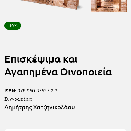
FUN!
Τάξη
Παιδικό
Γ΄
βιβλίο
-10%
Τάξη
Χάρτες
Δ΄
Πανεπιστημιακά
Επισκέψιμα και
Τάξη
Ε΄
Αγαπημένα Οινοποιεία
Ορθόδοξα
Τάξη
χριστιανικά
ISBN:
978-960-87637-2-2
ΣΤ΄
Ξένες
Συγγραφέας:
Τάξη
Δημήτρης Χατζηνικολάου
γλώσσες
Γυμνάσιο
Α΄
Α.Σ.Ε.Π.