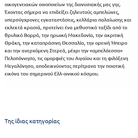
οικογενειακών οινοποιείων της διονυσιακής μας γης.
Πανελλήνιοι
Ε.ΠΑΛ.
Έχοντας σήμερα να επιδείξει ζηλευτούς αμπελώνες,
Μαθητικοί
υπερσύγχρονες εγκαταστάσεις, κελλάρια παλαίωσης και
Για
Διαγωνισμοί
εκλεκτά κρασιά, προτείνει ένα μεθυστικό ταξίδι από το
όλο
θρυλικό Βορρά, την ηρωική Μακεδονία, την ακριτική
Παζλ και
Θράκη, την καταπράσινη Θεσσαλία, την ορεινή Ήπειρο
το
Επιτραπέζια
και την ανερχόμενη Στερεά, μέχρι την «αμπελόεσσα»
Παιχνίδια
λύκειο
Πελοπόννησο, τις ομορφιές του Αιγαίου και τη φιλόξενη
Μεγαλόνησο, αποδεικνύοντας περίτρανα την ποιοτική
εικόνα του σημερινού Ελλ-οινικού κόσμου.
Της ίδιας κατηγορίας