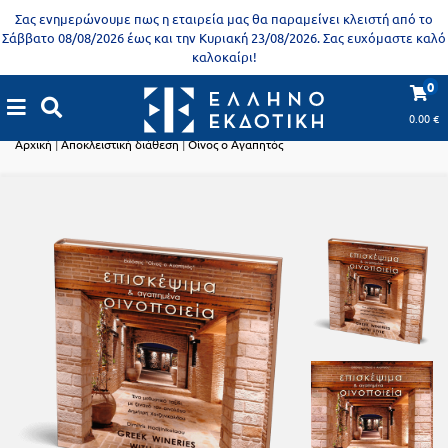
Προδημοτική
Σας ενημερώνουμε πως η εταιρεία μας θα παραμείνει κλειστή από το
εκπαίδευση
Σάββατο 08/08/2026 έως και την Κυριακή 23/08/2026. Σας ευχόμαστε καλό
καλοκαίρι!
Εκπαιδευτικές
X
Βιβλία
0
αφίσες
Αποκλειστική διάθεση
για
0.00
€
ενήλικες
Βιβλία
Αρχική
|
Αποκλειστική διάθεση
|
Οίνος ο Αγαπητός
νηπιαγωγείου
Εκπαιδευτικά
Σειρά
βιβλία
Ελληνίζειν
Αποκλειστική
διάθεση
Δημοτικό
Trivia
Books
Α΄
- Η
Τάξη
γνώση
είναι
Β΄