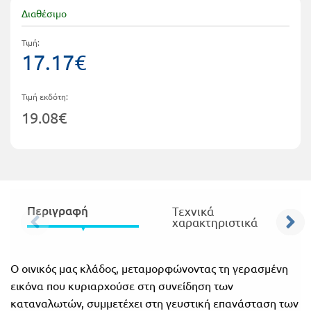
Τάξη
Διαθέσιμο
Θεματικά
Β΄
Τιμή:
Ημερολόγια
17.17€
Τάξη
Βιβλία
Γ΄
Εκπαιδευτικών
Τιμή εκδότη:
Δραστηριοτήτων
19.08€
Τάξη
Λύκειο
Εκπαίδευση
STE(A)M
Α΄
Εκπαίδευση
Τάξη
ενηλίκων –
Περιγραφή
Τεχνικά
χαρακτηριστικά
Διά Βίου
Β΄
Μάθηση
Τάξη
Βιβλιοθήκη
Ο οινικός μας κλάδος, μεταμορφώνοντας τη γερασμένη
Γ΄
εικόνα που κυριαρχούσε στη συνείδηση των
του
καταναλωτών, συμμετέχει στη γευστική επανάσταση των
Τάξη
εκπαιδευτικού