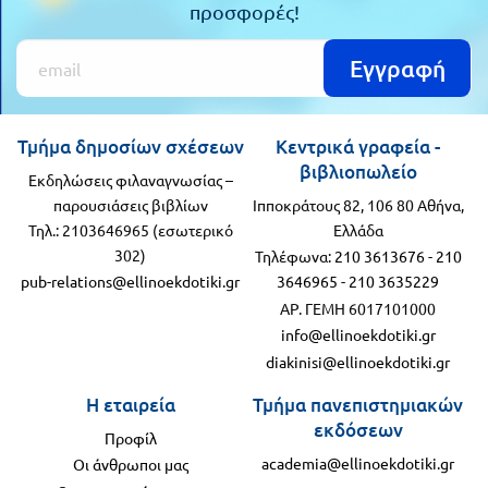
προσφορές!
Εγγραφή
Τμήμα δημοσίων σχέσεων
Κεντρικά γραφεία -
βιβλιοπωλείο
Εκδηλώσεις φιλαναγνωσίας –
παρουσιάσεις βιβλίων
Ιπποκράτους 82, 106 80 Αθήνα,
Τηλ.: 2103646965 (εσωτερικό
Ελλάδα
302)
Τηλέφωνα:
210 3613676
-
210
pub-relations@ellinoekdotiki.gr
3646965
-
210 3635229
ΑΡ. ΓΕΜΗ 6017101000
info@ellinoekdotiki.gr
diakinisi@ellinoekdotiki.gr
Η εταιρεία
Τμήμα πανεπιστημιακών
εκδόσεων
Προφίλ
academia@ellinoekdotiki.gr
Οι άνθρωποι μας