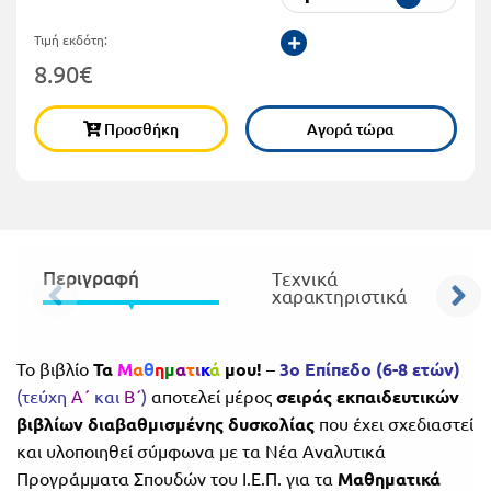
Πανελλήνιοι
Ε.ΠΑΛ.
Τιμή εκδότη:
Μαθητικοί
8.90€
Για
Διαγωνισμοί
όλο
Παζλ και
Προσθήκη
Αγορά τώρα
το
Επιτραπέζια
Παιχνίδια
λύκειο
Περιγραφή
Τεχνικά
χαρακτηριστικά
Το βιβλίο
Τα
Μ
α
θ
η
μ
α
τ
ι
κ
ά
μου!
–
3ο Επίπεδο (6-8 ετών)
(τεύχη
Α΄
και
Β΄
)
αποτελεί μέρος
σειράς εκπαιδευτικών
βιβλίων διαβαθμισμένης δυσκολίας
που έχει σχεδιαστεί
και υλοποιηθεί σύμφωνα με τα Νέα Αναλυτικά
Προγράμματα Σπουδών του Ι.Ε.Π. για τα
Μαθηματικά