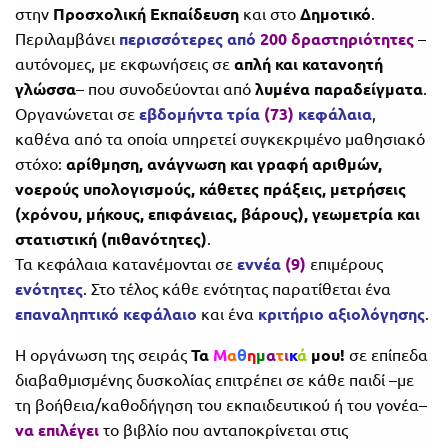
στην
Προσχολική Εκπαίδευση
και στο
Δημοτικό
.
Περιλαμβάνει
περισσότερες από
200 δραστηριότητες
–
αυτόνομες, με εκφωνήσεις σε
απλή και κατανοητή
γλώσσα
– που συνοδεύονται από
λυμένα παραδείγματα
.
Οργανώνεται σε
εβδομήντα τρία
(73)
κεφάλαια
,
καθένα από τα οποία υπηρετεί συγκεκριμένο μαθησιακό
στόχο:
αρίθμηση, ανάγνωση και γραφή αριθμών,
νοερούς υπολογισμούς, κάθετες πράξεις, μετρήσεις
(χρόνου, μήκους, επιφάνειας, βάρους), γεωμετρία και
στατιστική (πιθανότητες)
.
Τα κεφάλαια κατανέμονται σε
εννέα
(9)
επιμέρους
ενότητες
. Στο τέλος κάθε ενότητας παρατίθεται ένα
επαναληπτικό κεφάλαιο
και ένα
κριτήριο αξιολόγησης
.
Η οργάνωση της σειράς
Τα
Μ
α
θ
η
μ
α
τ
ι
κ
ά
μου!
σε επίπεδα
διαβαθμισμένης δυσκολίας επιτρέπει σε κάθε παιδί –με
τη βοήθεια/καθοδήγηση του εκπαιδευτικού ή του γονέα–
να επιλέγει
το βιβλίο που ανταποκρίνεται στις