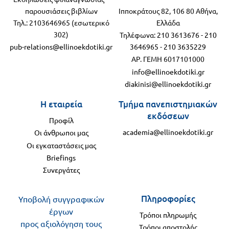
παρουσιάσεις βιβλίων
Ιπποκράτους 82, 106 80 Αθήνα,
Τηλ.: 2103646965 (εσωτερικό
Ελλάδα
302)
Τηλέφωνα:
210 3613676
-
210
pub-relations@ellinoekdotiki.gr
3646965
-
210 3635229
ΑΡ. ΓΕΜΗ 6017101000
info@ellinoekdotiki.gr
diakinisi@ellinoekdotiki.gr
Η εταιρεία
Τμήμα πανεπιστημιακών
εκδόσεων
Προφίλ
academia@ellinoekdotiki.gr
Οι άνθρωποι μας
Οι εγκαταστάσεις μας
Briefings
Συνεργάτες
Πληροφορίες
Υποβολή συγγραφικών
έργων
Τρόποι πληρωμής
προς αξιολόγηση τους
Τρόποι αποστολής