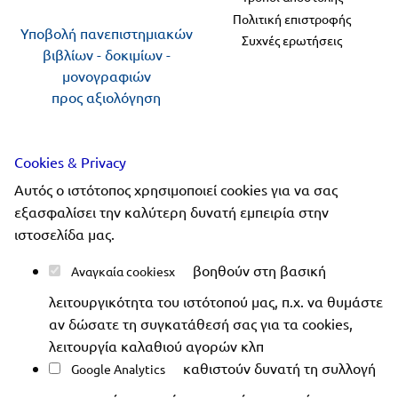
Πολιτική επιστροφής
Υποβολή πανεπιστημιακών
Συχνές ερωτήσεις
βιβλίων - δοκιμίων -
μονογραφιών
προς αξιολόγηση
Ακολουθήστε μας
Cookies & Privacy
Αυτός ο ιστότοπος χρησιμοποιεί cookies για να σας
εξασφαλίσει την καλύτερη δυνατή εμπειρία στην
ιστοσελίδα μας.
Copyright 2019-2026 ellinoekdotiki.gr - All rights
βοηθούν στη βασική
Αναγκαία cookies
reserved
|
Όροι χρήσης
|
Προστασία δεδομένων
|
λειτουργικότητα του ιστότοπού μας, π.χ. να θυμάστε
Ασφάλεια συναλλαγών
αν δώσατε τη συγκατάθεσή σας για τα cookies,
λειτουργία καλαθιού αγορών κλπ
καθιστούν δυνατή τη συλλογή
Google Analytics