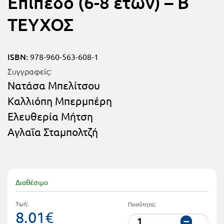
Επίπεδο (6-8 ετών) – B΄
Τάξη
ΤΕΥΧΟΣ
Θεματικά
Β΄
Ημερολόγια
Τάξη
Βιβλία
ISBN:
978-960-563-608-1
Γ΄
Εκπαιδευτικών
Συγγραφείς:
Δραστηριοτήτων
Νατάσα Μπελίτσου
Τάξη
Καλλιόπη Μπερμπέρη
Λύκειο
Εκπαίδευση
STE(A)M
Ελευθερία Μήτση
Α΄
Αγλαΐα Σταμπολτζή
Εκπαίδευση
Τάξη
ενηλίκων –
Διά Βίου
Β΄
Μάθηση
Τάξη
Διαθέσιμο
Βιβλιοθήκη
Γ΄
Τιμή:
Ποσότητα:
του
8.01€
Τάξη
εκπαιδευτικού