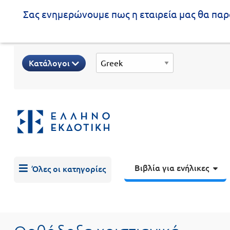
Σας ενημερώνουμε πως η εταιρεία μας θα παρα
Προδημοτική
Κατάλογοι
εκπαίδευση
Εκπαιδευτικές
X
Βιβλία
αφίσες
για
ενήλικες
Βιβλία
νηπιαγωγείου
Εκπαιδευτικά
Σειρά
βιβλία
Βιβλία για ενήλικες
Όλες οι κατηγορίες
Ελληνίζειν
Αποκλειστική
διάθεση
Δημοτικό
Trivia
Books