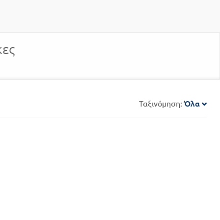
κες
Όλα
Ταξινόμηση: