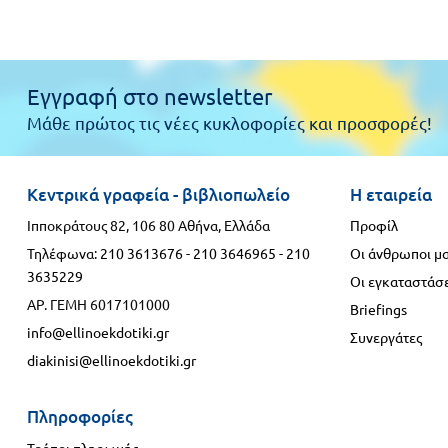
γλώσσες
Γυμνάσιο
Α΄
Α.Σ.Ε.Π.
Εγγραφή στο newsletter
Τάξη
Μάθε πρώτος τις νέες κυκλοφορίες και προσφορές!
Θεματικά
Β΄
Ημερολόγια
Τάξη
Κεντρικά γραφεία - βιβλιοπωλείο
Η εταιρεία
Βιβλία
Γ΄
Εκπαιδευτικών
Ιπποκράτους 82, 106 80 Αθήνα, Ελλάδα
Προφίλ
Δραστηριοτήτων
Τηλέφωνα:
210 3613676
-
210 3646965
-
210
Οι άνθρωποι μ
Τάξη
3635229
Οι εγκαταστάσε
Λύκειο
Εκπαίδευση
ΑΡ. ΓΕΜΗ 6017101000
Briefings
STE(A)M
Α΄
info@ellinoekdotiki.gr
Συνεργάτες
Εκπαίδευση
diakinisi@ellinoekdotiki.gr
Τάξη
ενηλίκων –
Διά Βίου
Β΄
Πληροφορίες
Μάθηση
Τάξη
Τρόποι πληρωμής