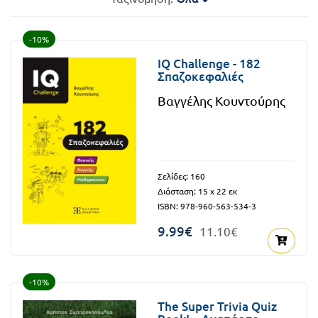
FUN!
Τάξη
Παιδικό
-10%
Γ΄
βιβλίο
IQ Challenge - 182
Σπαζοκεφαλιές
Τάξη
Χάρτες
Βαγγέλης Κουντούρης
Δ΄
Πανεπιστημιακά
Τάξη
Ε΄
Ορθόδοξα
Σελίδες: 160
Τάξη
Διάσταση: 15 x 22 εκ
χριστιανικά
ISBN: 978-960-563-534-3
ΣΤ΄
9.99€
11.10€
Ξένες
Τάξη
γλώσσες
Γυμνάσιο
-10%
Α΄
Α.Σ.Ε.Π.
The Super Trivia Quiz