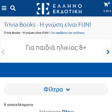
Προδημοτική
0
εκπαίδευση
0.00
€
Εκπαιδευτικές
X
Βιβλία
Trivia Books - Η γνώση είναι FUN!
αφίσες
για
Trivia Books - Η γνώση είναι FUN!
|
Για εφήβους και ενήλικες
ενήλικες
Βιβλία
νηπιαγωγείου
Για παιδιά ηλικίας 8+
Εκπαιδευτικά
Σειρά
βιβλία
Ελληνίζειν
Αποκλειστική
διάθεση
Δημοτικό
Trivia
Φίλτρα
Books
Α΄
- Η
Τάξη
γνώση
9 αποτελέσματα
είναι
Όλα
Ταξινόμηση:
Β΄