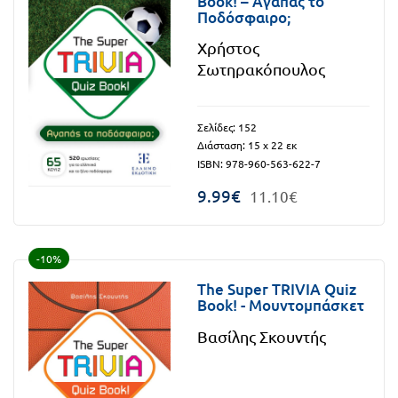
Book! – Αγαπάς το
Τάξη
Ποδόσφαιρο;
Θεματικά
Β΄
Χρήστος
Ημερολόγια
Σωτηρακόπουλος
Τάξη
Βιβλία
Γ΄
Εκπαιδευτικών
Σελίδες: 152
Δραστηριοτήτων
Διάσταση: 15 x 22 εκ
Τάξη
ISBN: 978-960-563-622-7
Λύκειο
Εκπαίδευση
9.99€
11.10€
STE(A)M
Α΄
Εκπαίδευση
Τάξη
ενηλίκων –
-10%
Διά Βίου
Β΄
The Super TRIVIA Quiz
Book! - Μουντομπάσκετ
Μάθηση
Τάξη
Βασίλης Σκουντής
Βιβλιοθήκη
Γ΄
του
Τάξη
εκπαιδευτικού