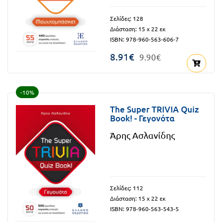
Πανελλήνιοι
Ε.ΠΑΛ.
Σελίδες: 128
Μαθητικοί
Διάσταση: 15 x 22 εκ
Για
ISBN: 978-960-563-606-7
Διαγωνισμοί
όλο
8.91€
9.90€
Παζλ και
το
Επιτραπέζια
Παιχνίδια
λύκειο
-10%
The Super TRIVIA Quiz
Book! - Γεγονότα
Άρης Ασλανίδης
Σελίδες: 112
Διάσταση: 15 x 22 εκ
ISBN: 978-960-563-543-5