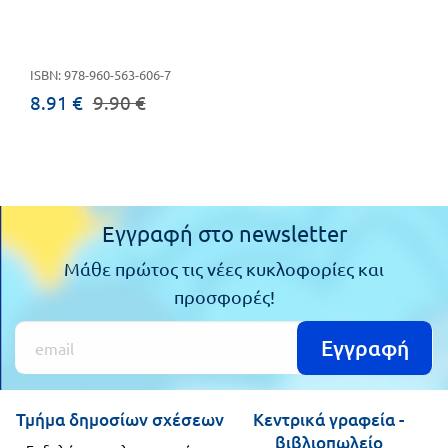
Πανελλήνιοι
Ε.ΠΑΛ.
Μαθητικοί
Για
ISBN: 978-960-563-606-7
Διαγωνισμοί
8.91 €
9.90 €
όλο
Παζλ και
το
Επιτραπέζια
Παιχνίδια
λύκειο
Εγγραφή στο newsletter
Μάθε πρώτος τις νέες κυκλοφορίες και
προσφορές!
Εγγραφή
Τμήμα δημοσίων σχέσεων
Κεντρικά γραφεία -
βιβλιοπωλείο