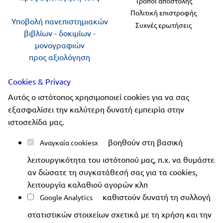
Τρόποι αποστολής
Πολιτική επιστροφής
Υποβολή πανεπιστημιακών
Συχνές ερωτήσεις
βιβλίων - δοκιμίων -
μονογραφιών
προς αξιολόγηση
Cookies & Privacy
Ακολουθήστε μας
Αυτός ο ιστότοπος χρησιμοποιεί cookies για να σας
εξασφαλίσει την καλύτερη δυνατή εμπειρία στην
ιστοσελίδα μας.
βοηθούν στη βασική
Αναγκαία cookies
Copyright 2019-2026 ellinoekdotiki.gr - All rights
λειτουργικότητα του ιστότοπού μας, π.χ. να θυμάστε
reserved
|
Όροι χρήσης
|
Προστασία δεδομένων
|
αν δώσατε τη συγκατάθεσή σας για τα cookies,
Ασφάλεια συναλλαγών
λειτουργία καλαθιού αγορών κλπ
καθιστούν δυνατή τη συλλογή
Google Analytics
στατιστικών στοιχείων σχετικά με τη χρήση και την