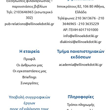
Εκδηλώσεις φιλαναγνωσίας –
παρουσιάσεις βιβλίων
Ιπποκράτους 82, 106 80 Αθήνα,
Τηλ.: 2103646965 (εσωτερικό
Ελλάδα
302)
Τηλέφωνα:
210 3613676
-
210
pub-relations@ellinoekdotiki.gr
3646965
-
210 3635229
ΑΡ. ΓΕΜΗ 6017101000
info@ellinoekdotiki.gr
diakinisi@ellinoekdotiki.gr
Η εταιρεία
Τμήμα πανεπιστημιακών
εκδόσεων
Προφίλ
academia@ellinoekdotiki.gr
Οι άνθρωποι μας
Οι εγκαταστάσεις μας
Briefings
Συνεργάτες
Πληροφορίες
Υποβολή συγγραφικών
έργων
Τρόποι πληρωμής
προς αξιολόγηση τους