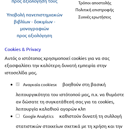
προς αξιολόγηση τους
Τρόποι αποστολής
Πολιτική επιστροφής
Υποβολή πανεπιστημιακών
Συχνές ερωτήσεις
βιβλίων - δοκιμίων -
μονογραφιών
προς αξιολόγηση
Cookies & Privacy
Ακολουθήστε μας
Αυτός ο ιστότοπος χρησιμοποιεί cookies για να σας
εξασφαλίσει την καλύτερη δυνατή εμπειρία στην
ιστοσελίδα μας.
βοηθούν στη βασική
Αναγκαία cookies
Copyright 2019-2026 ellinoekdotiki.gr - All rights
λειτουργικότητα του ιστότοπού μας, π.χ. να θυμάστε
reserved
|
Όροι χρήσης
|
Προστασία δεδομένων
|
αν δώσατε τη συγκατάθεσή σας για τα cookies,
Ασφάλεια συναλλαγών
λειτουργία καλαθιού αγορών κλπ
καθιστούν δυνατή τη συλλογή
Google Analytics
στατιστικών στοιχείων σχετικά με τη χρήση και την