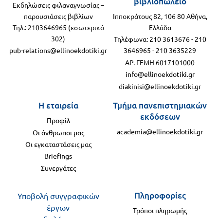
βιβλιοπωλείο
Εκδηλώσεις φιλαναγνωσίας –
παρουσιάσεις βιβλίων
Ιπποκράτους 82, 106 80 Αθήνα,
Τηλ.: 2103646965 (εσωτερικό
Ελλάδα
302)
Τηλέφωνα:
210 3613676
-
210
pub-relations@ellinoekdotiki.gr
3646965
-
210 3635229
ΑΡ. ΓΕΜΗ 6017101000
info@ellinoekdotiki.gr
diakinisi@ellinoekdotiki.gr
Η εταιρεία
Τμήμα πανεπιστημιακών
εκδόσεων
Προφίλ
academia@ellinoekdotiki.gr
Οι άνθρωποι μας
Οι εγκαταστάσεις μας
Briefings
Συνεργάτες
Πληροφορίες
Υποβολή συγγραφικών
έργων
Τρόποι πληρωμής