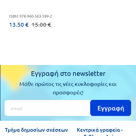
Πανελλήνιοι
Ε.ΠΑΛ.
ISBN: 978-960-563-599-2
Μαθητικοί
Για
13.50 €
15.00 €
Διαγωνισμοί
όλο
Παζλ και
το
Επιτραπέζια
Παιχνίδια
λύκειο
Εγγραφή στο newsletter
Μάθε πρώτος τις νέες κυκλοφορίες και
προσφορές!
Εγγραφή
Τμήμα δημοσίων σχέσεων
Κεντρικά γραφεία -