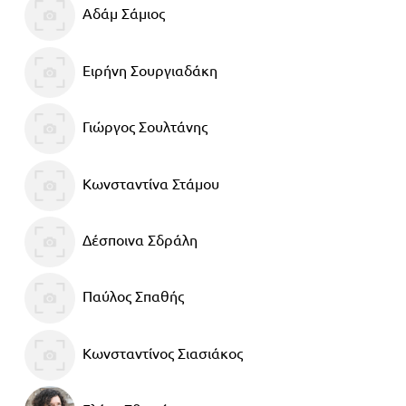
Αδάμ Σάμιος
Πανελλήνιοι
Ε.ΠΑΛ.
Μαθητικοί
Για
Ειρήνη Σουργιαδάκη
Διαγωνισμοί
όλο
Παζλ και
Γιώργος Σουλτάνης
το
Επιτραπέζια
Παιχνίδια
λύκειο
Κωνσταντίνα Στάμου
Δέσποινα Σδράλη
Παύλος Σπαθής
Κωνσταντίνος Σιασιάκος