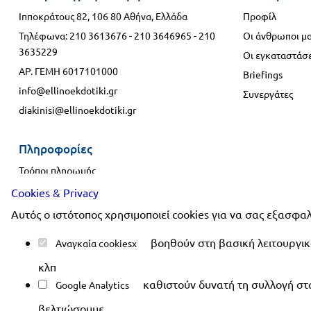
Ιπποκράτους 82, 106 80 Αθήνα, Ελλάδα
Προφίλ
Τηλέφωνα:
210 3613676
-
210 3646965
-
210
Οι άνθρωποι μ
3635229
Οι εγκαταστάσε
ΑΡ. ΓΕΜΗ 6017101000
Briefings
info@ellinoekdotiki.gr
Συνεργάτες
diakinisi@ellinoekdotiki.gr
Πληροφορίες
Τρόποι πληρωμής
Τρόποι αποστολής
Cookies & Privacy
Πολιτική επιστροφής
Αυτός ο ιστότοπος χρησιμοποιεί cookies για να σας εξασφαλ
Συχνές ερωτήσεις
βοηθούν στη βασική λειτουργικό
Αναγκαία cookies
κλπ
καθιστούν δυνατή τη συλλογή στα
Google Analytics
Copyright 2019-2026 ellinoe
βελτιώσουμε.