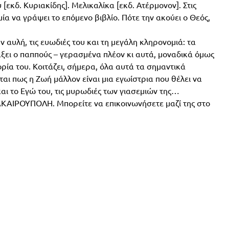
[εκδ. Κυριακίδης]. Μελικαλίκα [εκδ. Ατέρμονον]. Στις
μία να γράψει το επόμενο βιβλίο. Πότε την ακούει ο Θεός,
ην αυλή, τις ευωδιές του και τη μεγάλη κληρονομιά: τα
ξει ο παππούς – γερασμένα πλέον κι αυτά, μοναδικά όμως
ορία του. Κοιτάζει, σήμερα, όλα αυτά τα σημαντικά
ι πως η Ζωή μάλλον είναι μια εγωίστρια που θέλει να
και το Εγώ του, τις μυρωδιές των γιασεμιών της…
ΡΑΚΑΙΡΟΥΠΟΛΗ. Μπορείτε να επικοινωνήσετε μαζί της στο