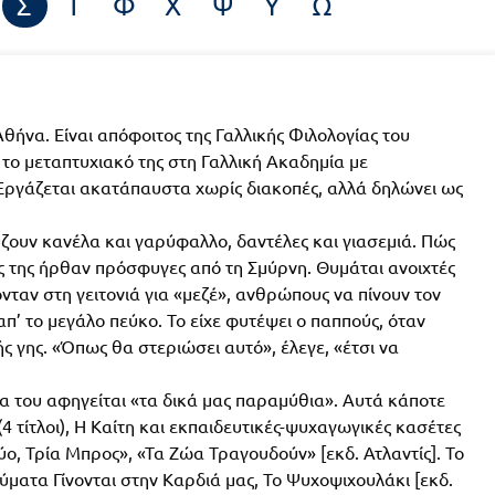
Σ
Τ
Φ
Χ
Ψ
Υ
Ω
ήνα. Είναι απόφοιτος της Γαλλικής Φιλολογίας του
 το μεταπτυχιακό της στη Γαλλική Ακαδημία με
. Εργάζεται ακατάπαυστα χωρίς διακοπές, αλλά δηλώνει ως
ύζουν κανέλα και γαρύφαλλο, δαντέλες και γιασεμιά. Πώς
ύς της ήρθαν πρόσφυγες από τη Σμύρνη. Θυμάται ανοιχτές
νταν στη γειτονιά για «μεζέ», ανθρώπους να πίνουν τον
π’ το μεγάλο πεύκο. Το είχε φυτέψει ο παππούς, όταν
ς γης. «Όπως θα στεριώσει αυτό», έλεγε, «έτσι να
να του αφηγείται «τα δικά μας παραμύθια». Αυτά κάποτε
4 τίτλοι), Η Καίτη και εκπαιδευτικές-ψυχαγωγικές κασέτες
ο, Τρία Μπρος», «Τα Ζώα Τραγουδούν» [εκδ. Ατλαντίς]. Το
ατα Γίνονται στην Καρδιά μας, Το Ψυχοψιχουλάκι [εκδ.