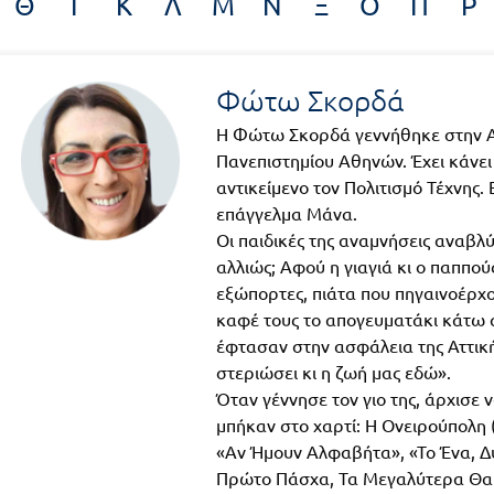
Θ
Ι
Κ
Λ
Μ
Ν
Ξ
Ο
Π
Ρ
Φώτω Σκορδά
Η Φώτω Σκορδά γεννήθηκε στην Αθ
Πανεπιστημίου Αθηνών. Έχει κάνει
αντικείμενο τον Πολιτισμό Τέχνης
επάγγελμα Μάνα.
Οι παιδικές της αναμνήσεις αναβλ
αλλιώς; Αφού η γιαγιά κι ο παππο
εξώπορτες, πιάτα που πηγαινοέρχο
καφέ τους το απογευματάκι κάτω α
έφτασαν στην ασφάλεια της Αττική
στεριώσει κι η ζωή μας εδώ».
Όταν γέννησε τον γιο της, άρχισε 
μπήκαν στο χαρτί: Η Ονειρούπολη (
«Αν Ήμουν Αλφαβήτα», «Το Ένα, Δύ
Πρώτο Πάσχα, Τα Μεγαλύτερα Θαύμ