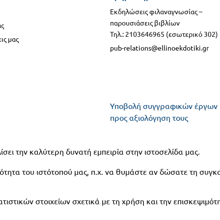
Εκδηλώσεις φιλαναγνωσίας –
παρουσιάσεις βιβλίων
ας
Τηλ.: 2103646965 (εσωτερικό 302)
ις μας
pub-relations@ellinoekdotiki.gr
Υποβολή συγγραφικών έργων
προς αξιολόγηση τους
Υποβολή πανεπιστημιακών
ίσει την καλύτερη δυνατή εμπειρία στην ιστοσελίδα μας.
βιβλίων - δοκιμίων - μονογρα
προς αξιολόγηση
τητα του ιστότοπού μας, π.χ. να θυμάστε αν δώσατε τη συγκ
τιστικών στοιχείων σχετικά με τη χρήση και την επισκεψιμότ
kdotiki.gr - All rights reserved
|
Όροι χρήσης
|
Προστασία δεδομένω