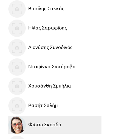
Τάξη
Βασίλης Σακκάς
Θεματικά
Β΄
Ημερολόγια
Ηλίας Σαραφίδης
Τάξη
Βιβλία
Γ΄
Εκπαιδευτικών
Διονύσης Συνοδινός
Δραστηριοτήτων
Τάξη
Λύκειο
Εκπαίδευση
Νταφίνκα Σωτήροβα
STE(A)M
Α΄
Εκπαίδευση
Χρυσάνθη Σμπήλια
Τάξη
ενηλίκων –
Διά Βίου
Β΄
Ρασήτ Σαλήμ
Μάθηση
Τάξη
Βιβλιοθήκη
Γ΄
Φώτω Σκορδά
του
Τάξη
εκπαιδευτικού