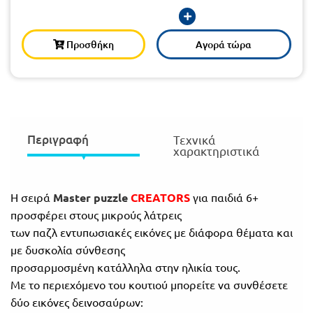
Τάξη
Θεματικά
Β΄
Προσθήκη
Αγορά τώρα
Ημερολόγια
Τάξη
Βιβλία
Γ΄
Εκπαιδευτικών
Δραστηριοτήτων
Τάξη
Περιγραφή
Τεχνικά
Λύκειο
Εκπαίδευση
χαρακτηριστικά
STE(A)M
Α΄
Εκπαίδευση
Τάξη
Η σειρά
Master puzzle
CREATORS
για παιδιά 6+
ενηλίκων –
προσφέρει στους μικρούς λάτρεις
Διά Βίου
Β΄
των παζλ εντυπωσιακές εικόνες με διάφορα θέματα και
Μάθηση
με δυσκολία σύνθεσης
Τάξη
προσαρμοσμένη κατάλληλα στην ηλικία τους.
Βιβλιοθήκη
Γ΄
Με το περιεχόμενο του κουτιού μπορείτε να συνθέσετε
του
δύο εικόνες δεινοσαύρων:
Τάξη
εκπαιδευτικού