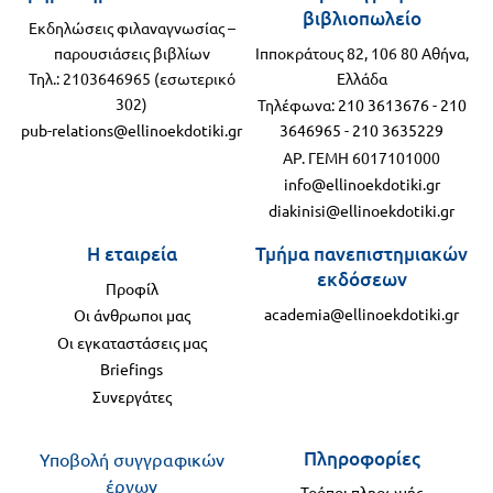
βιβλιοπωλείο
Εκδηλώσεις φιλαναγνωσίας –
παρουσιάσεις βιβλίων
Ιπποκράτους 82, 106 80 Αθήνα,
Τηλ.: 2103646965 (εσωτερικό
Ελλάδα
302)
Τηλέφωνα:
210 3613676
-
210
pub-relations@ellinoekdotiki.gr
3646965
-
210 3635229
ΑΡ. ΓΕΜΗ 6017101000
info@ellinoekdotiki.gr
diakinisi@ellinoekdotiki.gr
Η εταιρεία
Τμήμα πανεπιστημιακών
εκδόσεων
Προφίλ
academia@ellinoekdotiki.gr
Οι άνθρωποι μας
Οι εγκαταστάσεις μας
Briefings
Συνεργάτες
Πληροφορίες
Υποβολή συγγραφικών
έργων
Τρόποι πληρωμής