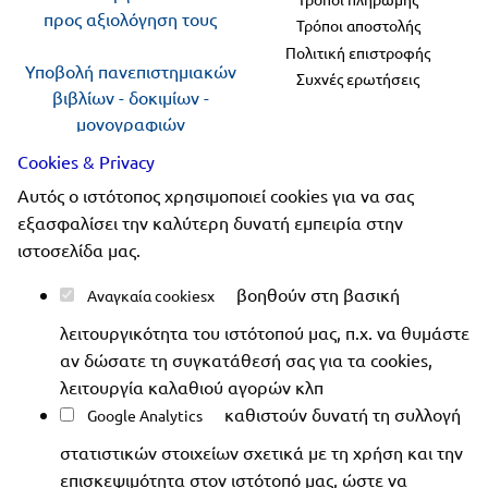
προς αξιολόγηση τους
Τρόποι αποστολής
Πολιτική επιστροφής
Υποβολή πανεπιστημιακών
Συχνές ερωτήσεις
βιβλίων - δοκιμίων -
μονογραφιών
προς αξιολόγηση
Cookies & Privacy
Αυτός ο ιστότοπος χρησιμοποιεί cookies για να σας
Ακολουθήστε μας
εξασφαλίσει την καλύτερη δυνατή εμπειρία στην
ιστοσελίδα μας.
βοηθούν στη βασική
Αναγκαία cookies
λειτουργικότητα του ιστότοπού μας, π.χ. να θυμάστε
Copyright 2019-2026 ellinoekdotiki.gr - All rights
αν δώσατε τη συγκατάθεσή σας για τα cookies,
reserved
|
Όροι χρήσης
|
Προστασία δεδομένων
|
λειτουργία καλαθιού αγορών κλπ
Ασφάλεια συναλλαγών
καθιστούν δυνατή τη συλλογή
Google Analytics
στατιστικών στοιχείων σχετικά με τη χρήση και την
επισκεψιμότητα στον ιστότοπό μας, ώστε να