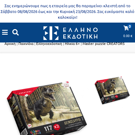
Προδημοτική
Σας ενημερώνουμε πως η εταιρεία μας θα παραμείνει κλειστή από το
εκπαίδευση
Σάββατο 08/08/2026 έως και την Κυριακή 23/08/2026. Σας ευχόμαστε καλό
καλοκαίρι!
Εκπαιδευτικές
X
Βιβλία
0
αφίσες
Παιχνίδια
για
0.00
€
ενήλικες
Βιβλία
Αρχική
|
Παιχνίδια
|
Ελληνοεκδοτική
|
Ηλικία 6+
|
Master puzzle CREATORS
νηπιαγωγείου
Εκπαιδευτικά
Σειρά
βιβλία
Ελληνίζειν
Αποκλειστική
διάθεση
Δημοτικό
Trivia
Books
Α΄
- Η
Τάξη
γνώση
είναι
Β΄