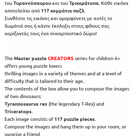
του
Τυραννόσαυρου
και του
Τρικεράτοπα
. Κάθε εικόνα
Πανελλήνιοι
Ε.ΠΑΛ.
αποτελείται από
117 κομμάτια παζλ
.
Μαθητικοί
Συνθέστε τις εικόνες και ομορφύνετε με αυτές το
Για
Διαγωνισμοί
δωμάτιό σας ή κάντε έκπληξη στους φίλους σας
όλο
χαρίζοντάς τους ένα συναρπαστικό δώρο!
Παζλ και
το
Επιτραπέζια
Παιχνίδια
λύκειο
The
Master puzzle
CREATORS
series for children 6+
offers young puzzle lovers
thrilling images in a variety of themes and at a level of
difficulty that is tailored to their age.
The contents of the box allow you to compose the images
of two dinosaurs:
Tyrannosaurus rex
(the legendary T-Rex) and
Triceratops
.
Each image consists of
117 puzzle pieces
.
Compose the images and hang them up in your room, or
surprise a friend