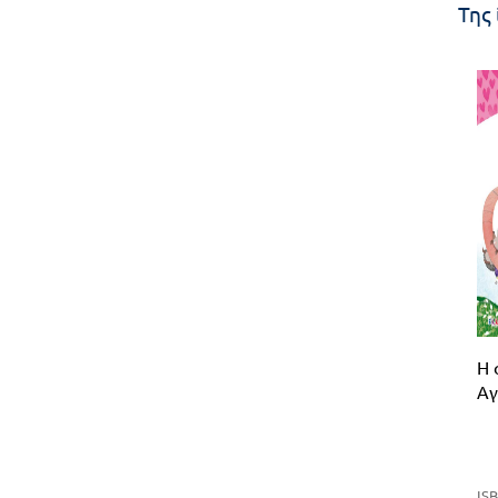
Της 
Η 
Αγ
ISB