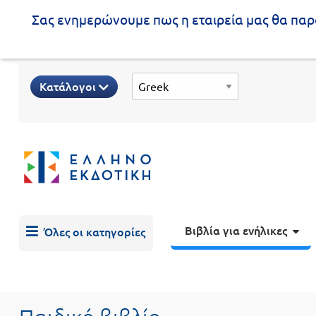
Σας ενημερώνουμε πως η εταιρεία μας θα παρα
Προδημοτική
Κατάλογοι
εκπαίδευση
Εκπαιδευτικές
X
Βιβλία
αφίσες
για
ενήλικες
Βιβλία
νηπιαγωγείου
Εκπαιδευτικά
Σειρά
βιβλία
Βιβλία για ενήλικες
Όλες οι κατηγορίες
Ελληνίζειν
Αποκλειστική
διάθεση
Δημοτικό
Trivia
Books