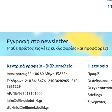
11
Εγγραφή στο newsletter
Μάθε πρώτος τις νέες κυκλοφορίες και προσφορές!
Κεντρικά γραφεία - βιβλιοπωλείο
Η εταιρεία
Ιπποκράτους 82, 106 80 Αθήνα, Ελλάδα
Προφίλ
Τηλέφωνα:
210 3613676
-
210 3646965
-
210
Οι άνθρωποι μ
3635229
Οι εγκαταστάσε
ΑΡ. ΓΕΜΗ 6017101000
Briefings
info@ellinoekdotiki.gr
Συνεργάτες
diakinisi@ellinoekdotiki.gr