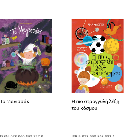
Το Μαγισσάκι
Η πιο στρογγυλή λέξη
του κόσμου
ISBN: 978-960-563-727-9
ISBN: 978-960-563-583-1