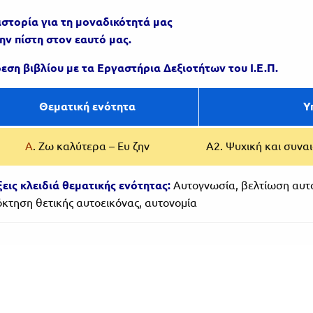
ιστορία για τη μοναδικότητά μας
την πίστη στον εαυτό μας.
εση βιβλίου με τα Εργ
αστήρια Δεξιοτήτων του Ι.Ε.Π.
Θεματική ενότητα
Υ
Α
. Ζω καλύτερα – Ευ ζην
Α2. Ψυχική και συνα
εις κλειδιά θεματικής ενότητας:
Αυτογνωσία, βελτίωση αυτο
κτηση θετικής αυτοεικόνας, αυτονομία