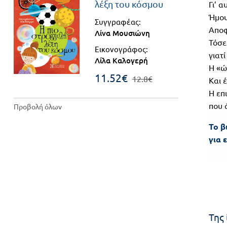
λέξη του κόσμου
Γι’ 
Βιβλιοθήκη
Ήμου
Γ΄
Συγγραφέας:
του
Αποφ
Λίνα Μουσιώνη
Τάξη
εκπαιδευτικού
Τόσε
Εικονογράφος:
γιατ
Πανελλήνιοι
Ε.ΠΑΛ.
Λίλα Καλογερή
Η «ώ
Μαθητικοί
11.52€
Για
12.8€
Και 
Διαγωνισμοί
Η επ
όλο
Παζλ και
που 
Προβολή όλων
το
Επιτραπέζια
Το β
Παιχνίδια
λύκειο
για 
Της 