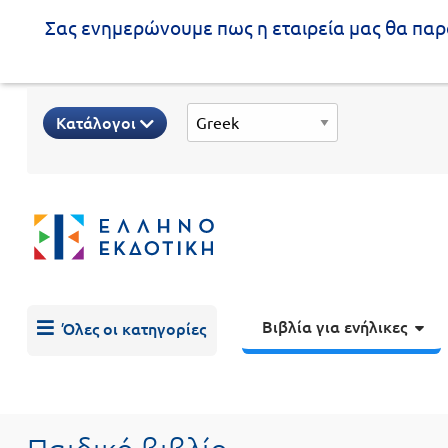
Σας ενημερώνουμε πως η εταιρεία μας θα παρα
Προδημοτική
Κατάλογοι
εκπαίδευση
Εκπαιδευτικές
X
Βιβλία
αφίσες
για
ενήλικες
Βιβλία
νηπιαγωγείου
Εκπαιδευτικά
Σειρά
βιβλία
Βιβλία για ενήλικες
Όλες οι κατηγορίες
Ελληνίζειν
Αποκλειστική
διάθεση
Δημοτικό
Trivia
Books