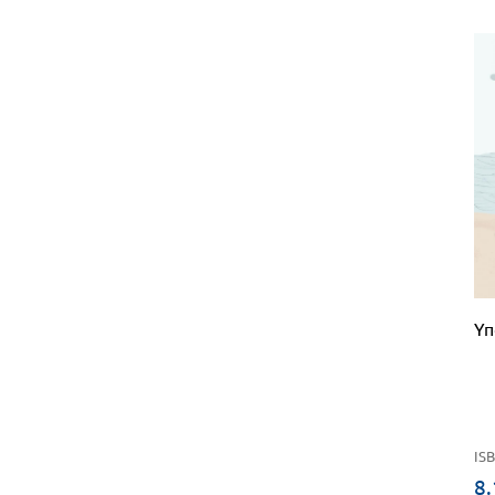
Υπ
ISB
8.