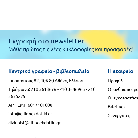
Εγγραφή στο newsletter
Μάθε πρώτος τις νέες κυκλοφορίες και προσφορές!
Κεντρικά γραφεία - βιβλιοπωλείο
Η εταιρεία
Ιπποκράτους 82, 106 80 Αθήνα, Ελλάδα
Προφίλ
Τηλέφωνα:
210 3613676
-
210 3646965
-
210
Οι άνθρωποι μ
3635229
Οι εγκαταστάσε
ΑΡ. ΓΕΜΗ 6017101000
Briefings
info@ellinoekdotiki.gr
Συνεργάτες
diakinisi@ellinoekdotiki.gr