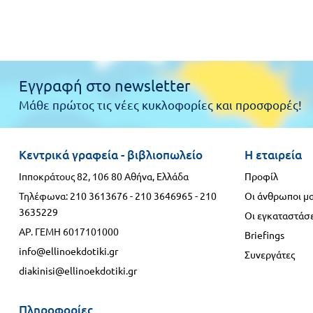
Εγγραφή στο newsletter
Μάθε πρώτος τις νέες κυκλοφορίες και προσφορές!
Κεντρικά γραφεία - βιβλιοπωλείο
Η εταιρεία
Ιπποκράτους 82, 106 80 Αθήνα, Ελλάδα
Προφίλ
Τηλέφωνα:
210 3613676
-
210 3646965
-
210
Οι άνθρωποι μ
3635229
Οι εγκαταστάσε
ΑΡ. ΓΕΜΗ 6017101000
Briefings
info@ellinoekdotiki.gr
Συνεργάτες
diakinisi@ellinoekdotiki.gr
Πληροφορίες