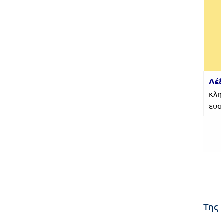
Λέξ
κλη
ευα
Της 