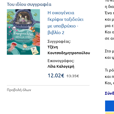
Του ιδίου συγγραφέα
Βιβλιοθήκη
η δια
Γ΄
Η οικογένεια
Ένα 
του
Γκρίφιν ταξιδεύει
και 
Τάξη
εκπαιδευτικού
μια 
με υποβρύχιο -
Πανελλήνιοι
Ε.ΠΑΛ.
Και 
βιβλίο 2
Μαθητικοί
σε α
Για
Συγγραφέας:
Διαγωνισμοί
Τζένη
όλο
Στο 
Παζλ και
Κουτσοδημητροπούλου
και 
το
Επιτραπέζια
Εικονογράφος:
Λίλα Καλογερή
Παιχνίδια
λύκειο
Τι ρ
12.02€
13.35€
και 
Και,
Προβολή όλων
Σύνδ