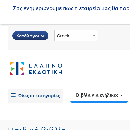
Σας ενημερώνουμε πως η εταιρεία μας θα παρα
Προδημοτική
Κατάλογοι
εκπαίδευση
Εκπαιδευτικές
X
Βιβλία
αφίσες
για
ενήλικες
Βιβλία
νηπιαγωγείου
Εκπαιδευτικά
Σειρά
βιβλία
Βιβλία για ενήλικες
Όλες οι κατηγορίες
Ελληνίζειν
Αποκλειστική
διάθεση
Δημοτικό
Trivia
Books