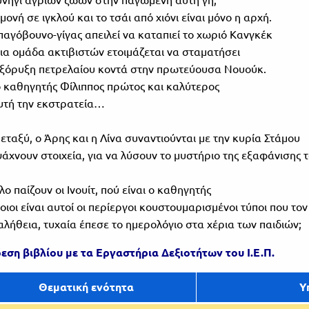
μονή σε ιγκλού και το τσάι από χιόνι είναι μόνο η αρχή.
παγόβουνο-γίγας απειλεί να καταπιεί το χωριό Κανγκέκ
μια ομάδα ακτιβιστών ετοιμάζεται να σταματήσει
εξόρυξη πετρελαίου κοντά στην πρωτεύουσα Νουούκ.
ο καθηγητής Φίλιππος πρώτος και καλύτερος
υτή την εκστρατεία…
μεταξύ, ο Άρης και η Λίνα συναντιούνται με την κυρία Στάμου
ψάχνουν στοιχεία, για να λύσουν το μυστήριο της εξαφάνισης
όλο παίζουν οι Ινουίτ, πού είναι ο καθηγητής
ποιοι είναι αυτοί οι περίεργοι κουστουμαρισμένοι τύποι που το
 αλήθεια, τυχαία έπεσε το ημερολόγιο στα χέρια των παιδιών;
εση βιβλίου με τα Εργαστήρια Δεξιοτήτων του Ι.Ε.Π.
Θεματική ενότητα
Υ