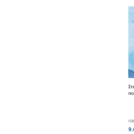
Στ
πο
ISB
9.