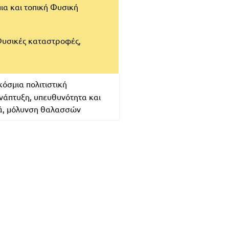
ια και τοπική Φυσική
Φυσικές καταστροφές,
κόσμια πολιτιστική
ανάπτυξη, υπευθυνότητα και
μιά, μόλυνση θαλασσών