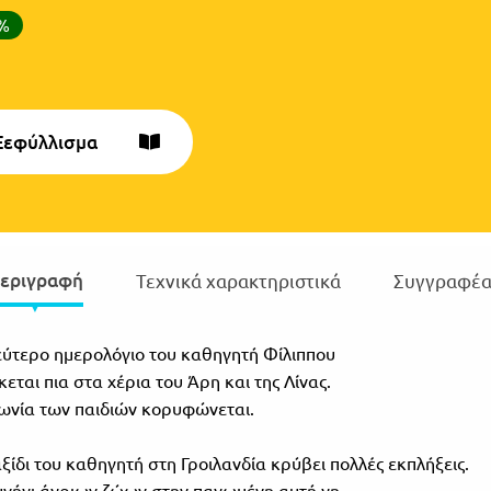
0%
Ξεφύλλισμα
εριγραφή
Τεχνικά χαρακτηριστικά
Συγγραφέα
εύτερο ημερολόγιο του καθηγητή Φίλιππου
κεται πια στα χέρια του Άρη και της Λίνας.
ωνία των παιδιών κορυφώνεται.
αξίδι του καθηγητή στη Γροιλανδία κρύβει πολλές εκπλήξεις.
υνήγι άγριων ζώων στην παγωμένη αυτή γη,