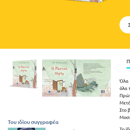
γλώσσες
Γυμνάσιο
Α΄
Α.Σ.Ε.Π.
Τάξη
Θεματικά
Β΄
Ημερολόγια
Τάξη
Βιβλία
Π
Γ΄
Εκπαιδευτικών
Δραστηριοτήτων
Τάξη
Όλα 
Λύκειο
Εκπαίδευση
όλα 
STE(A)M
Α΄
Πρώτ
Εκπαίδευση
Μετά
Τάξη
ενηλίκων –
Στο 
Μοσχ
Διά Βίου
Β΄
Του ιδίου συγγραφέα
Μάθηση
Το ί
Τάξη