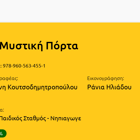
 Μυστική Πόρτα
:
978-960-563-455-1
ραφέας:
Εικονογράφηση:
νη Κουτσοδημητροπούλου
Ράνια Ηλιάδου
α:
(Παιδικός Σταθμός - Νηπιαγωγε
0%