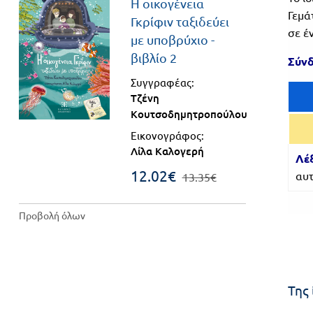
Η οικογένεια
Γεμά
Βιβλιοθήκη
Γκρίφιν ταξιδεύει
Γ΄
σε έ
του
με υποβρύχιο -
Τάξη
εκπαιδευτικού
βιβλίο 2
Σύνδ
Πανελλήνιοι
Ε.ΠΑΛ.
Συγγραφέας:
Τζένη
Μαθητικοί
Για
Κουτσοδημητροπούλου
Διαγωνισμοί
όλο
Εικονογράφος:
Παζλ και
Λίλα Καλογερή
Λέξ
το
Επιτραπέζια
12.02€
αυτ
13.35€
Παιχνίδια
λύκειο
Προβολή όλων
Της 