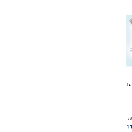
Το
ISB
11