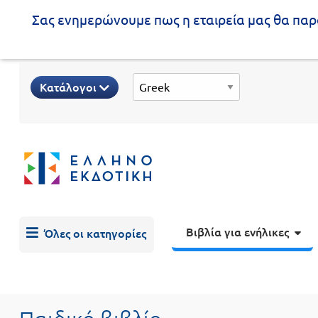
Σας ενημερώνουμε πως η εταιρεία μας θα παρα
Προδημοτική
Κατάλογοι
εκπαίδευση
Εκπαιδευτικές
X
Βιβλία
αφίσες
για
ενήλικες
Βιβλία
νηπιαγωγείου
Εκπαιδευτικά
Σειρά
βιβλία
Βιβλία για ενήλικες
Όλες οι κατηγορίες
Ελληνίζειν
Αποκλειστική
διάθεση
Δημοτικό
Trivia
Books