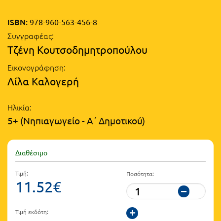
Τάξη
ISBN:
978-960-563-456-8
Θεματικά
Β΄
Ημερολόγια
Συγγραφέας:
Τάξη
Τζένη Κουτσοδημητροπούλου
Βιβλία
Γ΄
Εκπαιδευτικών
Εικονογράφηση:
Λίλα Καλογερή
Δραστηριοτήτων
Τάξη
Λύκειο
Εκπαίδευση
Ηλικία:
STE(A)M
Α΄
5+ (Νηπιαγωγείο - Α΄ Δημοτικού)
Εκπαίδευση
Τάξη
ενηλίκων –
Διαθέσιμο
Διά Βίου
Β΄
Μάθηση
Τιμή:
Ποσότητα:
Τάξη
11.52€
Βιβλιοθήκη
Γ΄
του
Τιμή εκδότη:
Τάξη
εκπαιδευτικού