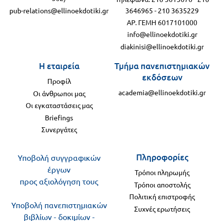
pub-relations@ellinoekdotiki.gr
3646965
-
210 3635229
ΑΡ. ΓΕΜΗ 6017101000
info@ellinoekdotiki.gr
diakinisi@ellinoekdotiki.gr
Η εταιρεία
Τμήμα πανεπιστημιακών
εκδόσεων
Προφίλ
academia@ellinoekdotiki.gr
Οι άνθρωποι μας
Οι εγκαταστάσεις μας
Briefings
Συνεργάτες
Πληροφορίες
Υποβολή συγγραφικών
έργων
Τρόποι πληρωμής
προς αξιολόγηση τους
Τρόποι αποστολής
Πολιτική επιστροφής
Υποβολή πανεπιστημιακών
Συχνές ερωτήσεις
βιβλίων - δοκιμίων -