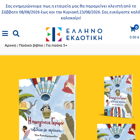
Προδημοτική
Σας ενημερώνουμε πως η εταιρεία μας θα παραμείνει κλειστή από το
εκπαίδευση
Σάββατο 08/08/2026 έως και την Κυριακή 23/08/2026. Σας ευχόμαστε καλ
καλοκαίρι!
Εκπαιδευτικές
X
Βιβλία
0
αφίσες
Παιδικό βιβλίο
για
0.00
€
ενήλικες
Βιβλία
Αρχική
|
Παιδικό βιβλίο
|
Για παιδιά 5+
νηπιαγωγείου
Εκπαιδευτικά
Σειρά
βιβλία
Ελληνίζειν
Αποκλειστική
διάθεση
Δημοτικό
Trivia
Books
Α΄
- Η
Τάξη
γνώση
είναι
Β΄