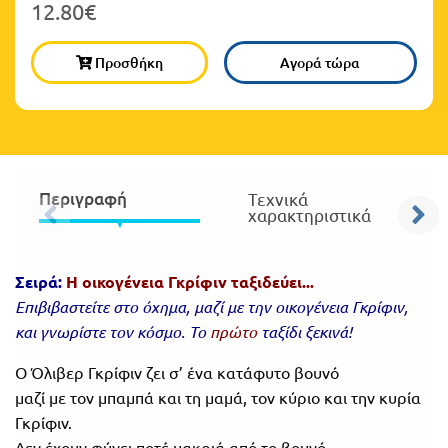
12.80€
Πανελλήνιοι
Ε.ΠΑΛ.
Μαθητικοί
Προσθήκη
Αγορά τώρα
Για
Διαγωνισμοί
όλο
Παζλ και
το
Επιτραπέζια
Παιχνίδια
λύκειο
Περιγραφή
Τεχνικά
χαρακτηριστικά
Σειρά:
Η οικογένεια Γκρίφιν ταξιδεύει...
Επιβιβαστείτε στο όχημα, μαζί με την οικογένεια Γκρίφιν,
και γνωρίστε τον κόσμο. Το
πρώτο
ταξίδι ξεκινά!
Ο Όλιβερ Γκρίφιν ζει σ’ ένα κατάφυτο βουνό
μαζί με τον μπαμπά και τη μαμά, τον κύριο και την κυρία
Γκρίφιν.
Δεν έχουν φύγει ποτέ μακριά από το βουνό.