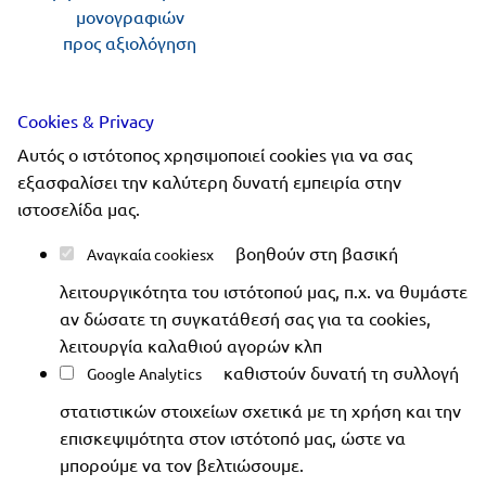
μονογραφιών
προς αξιολόγηση
Ακολουθήστε μας
Cookies & Privacy
Αυτός ο ιστότοπος χρησιμοποιεί cookies για να σας
εξασφαλίσει την καλύτερη δυνατή εμπειρία στην
ιστοσελίδα μας.
Copyright 2019-2026 ellinoekdotiki.gr - All rights
βοηθούν στη βασική
Αναγκαία cookies
reserved
|
Όροι χρήσης
|
Προστασία δεδομένων
|
λειτουργικότητα του ιστότοπού μας, π.χ. να θυμάστε
Ασφάλεια συναλλαγών
αν δώσατε τη συγκατάθεσή σας για τα cookies,
λειτουργία καλαθιού αγορών κλπ
καθιστούν δυνατή τη συλλογή
Google Analytics
στατιστικών στοιχείων σχετικά με τη χρήση και την
επισκεψιμότητα στον ιστότοπό μας, ώστε να
μπορούμε να τον βελτιώσουμε.