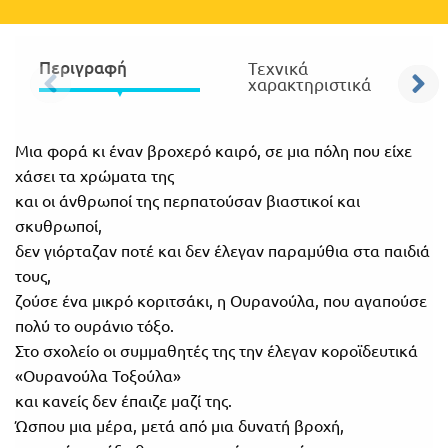
Πανελλήνιοι
Ε.ΠΑΛ.
Μαθητικοί
Περιγραφή
Για
Τεχνικά
Διαγωνισμοί
χαρακτηριστικά
όλο
Παζλ και
το
Επιτραπέζια
Μια φορά κι έναν βροχερό καιρό, σε μια πόλη που είχε
Παιχνίδια
χάσει τα χρώματα της
λύκειο
και οι άνθρωποί της περπατούσαν βιαστικοί και
σκυθρωποί,
δεν γιόρταζαν ποτέ και δεν έλεγαν παραμύθια στα παιδιά
τους,
ζούσε ένα μικρό κοριτσάκι, η Ουρανούλα, που αγαπούσε
πολύ το ουράνιο τόξο.
Στο σχολείο οι συμμαθητές της την έλεγαν κοροϊδευτικά
«Ουρανούλα Τοξούλα»
και κανείς δεν έπαιζε μαζί της.
Ώσπου μια μέρα, μετά από μια δυνατή βροχή,