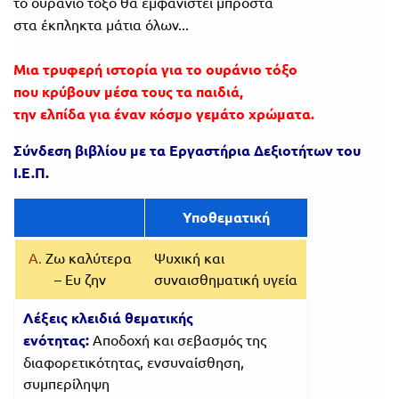
το ουράνιο τόξο θα εμφανιστεί μπροστά
στα έκπληκτα μάτια όλων...
Μια τρυφερή ιστορία για το ουράνιο τόξο
που κρύβουν μέσα τους τα παιδιά,
την ελπίδα για έναν κόσμο γεμάτο χρώματα.
Σύνδεση βιβλίου με τα Εργ
αστήρια Δεξιοτήτων του
Ι.Ε.Π.
Υποθεματική
Α.
Ζω καλύτερα
Ψυχική και
– Ευ ζην
συναισθηματική υγεία
Λέξεις κλειδιά θεματικής
ενότητας:
Αποδοχή και σεβασμός της
διαφορετικότητας, ενσυναίσθηση,
συμπερίληψη