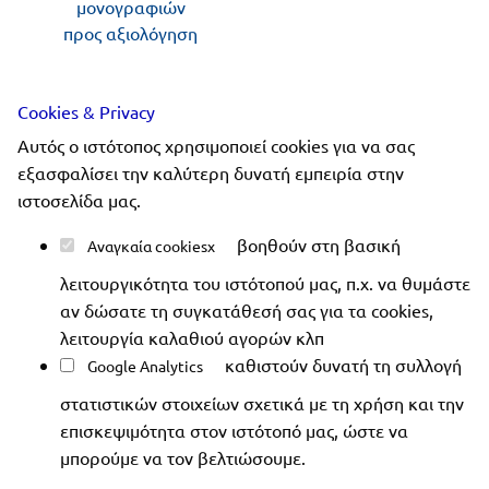
μονογραφιών
προς αξιολόγηση
Ακολουθήστε μας
Cookies & Privacy
Αυτός ο ιστότοπος χρησιμοποιεί cookies για να σας
εξασφαλίσει την καλύτερη δυνατή εμπειρία στην
ιστοσελίδα μας.
Copyright 2019-2026 ellinoekdotiki.gr - All rights
βοηθούν στη βασική
Αναγκαία cookies
reserved
|
Όροι χρήσης
|
Προστασία δεδομένων
|
λειτουργικότητα του ιστότοπού μας, π.χ. να θυμάστε
Ασφάλεια συναλλαγών
αν δώσατε τη συγκατάθεσή σας για τα cookies,
λειτουργία καλαθιού αγορών κλπ
καθιστούν δυνατή τη συλλογή
Google Analytics
στατιστικών στοιχείων σχετικά με τη χρήση και την
επισκεψιμότητα στον ιστότοπό μας, ώστε να
μπορούμε να τον βελτιώσουμε.