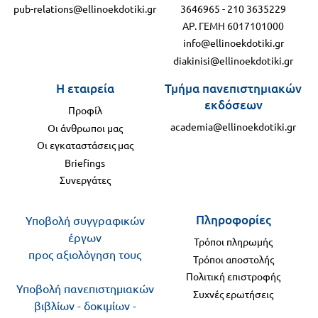
pub-relations@ellinoekdotiki.gr
3646965
-
210 3635229
ΑΡ. ΓΕΜΗ 6017101000
info@ellinoekdotiki.gr
diakinisi@ellinoekdotiki.gr
Η εταιρεία
Τμήμα πανεπιστημιακών
εκδόσεων
Προφίλ
academia@ellinoekdotiki.gr
Οι άνθρωποι μας
Οι εγκαταστάσεις μας
Briefings
Συνεργάτες
Πληροφορίες
Υποβολή συγγραφικών
έργων
Τρόποι πληρωμής
προς αξιολόγηση τους
Τρόποι αποστολής
Πολιτική επιστροφής
Υποβολή πανεπιστημιακών
Συχνές ερωτήσεις
βιβλίων - δοκιμίων -