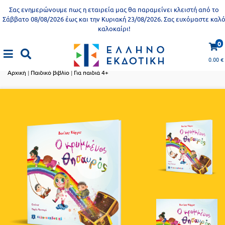
Προδημοτική
Σας ενημερώνουμε πως η εταιρεία μας θα παραμείνει κλειστή από το
εκπαίδευση
Σάββατο 08/08/2026 έως και την Κυριακή 23/08/2026. Σας ευχόμαστε καλ
καλοκαίρι!
Εκπαιδευτικές
X
Βιβλία
0
αφίσες
Παιδικό βιβλίο
για
0.00
€
ενήλικες
Βιβλία
Αρχική
|
Παιδικό βιβλίο
|
Για παιδιά 4+
νηπιαγωγείου
Εκπαιδευτικά
Σειρά
βιβλία
Ελληνίζειν
Αποκλειστική
διάθεση
Δημοτικό
Trivia
Books
Α΄
- Η
Τάξη
γνώση
είναι
Β΄