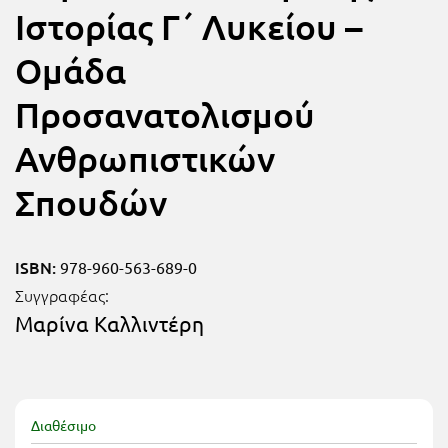
Τάξη
Ιστορίας Γ΄ Λυκείου –
Θεματικά
Β΄
Ομάδα
Ημερολόγια
Τάξη
Προσανατολισμού
Βιβλία
Γ΄
Εκπαιδευτικών
Ανθρωπιστικών
Δραστηριοτήτων
Τάξη
Σπουδών
Λύκειο
Εκπαίδευση
STE(A)M
Α΄
Εκπαίδευση
ISBN:
978-960-563-689-0
Τάξη
ενηλίκων –
Συγγραφέας:
Διά Βίου
Β΄
Μαρίνα Καλλιντέρη
Μάθηση
Τάξη
Βιβλιοθήκη
Γ΄
του
Διαθέσιμο
Τάξη
εκπαιδευτικού