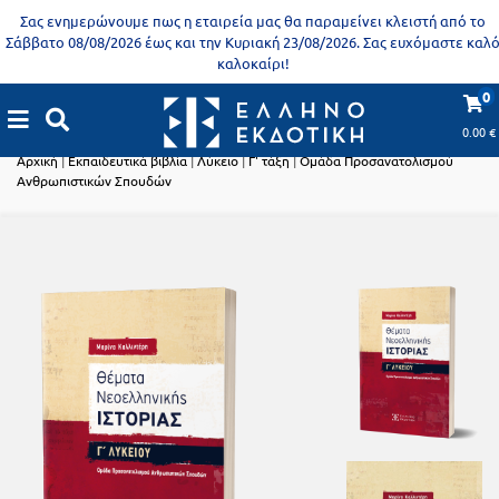
Προδημοτική
Σας ενημερώνουμε πως η εταιρεία μας θα παραμείνει κλειστή από το
εκπαίδευση
Σάββατο 08/08/2026 έως και την Κυριακή 23/08/2026. Σας ευχόμαστε καλ
καλοκαίρι!
Εκπαιδευτικές
X
Βιβλία
0
αφίσες
Εκπαιδευτικά βιβλία
για
0.00
€
ενήλικες
Βιβλία
Αρχική
|
Εκπαιδευτικά βιβλία
|
Λύκειο
|
Γ' τάξη
|
Ομάδα Προσανατολισμού
Ανθρωπιστικών Σπουδών
νηπιαγωγείου
Εκπαιδευτικά
Σειρά
βιβλία
Ελληνίζειν
Αποκλειστική
διάθεση
Δημοτικό
Trivia
Books
Α΄
- Η
Τάξη
γνώση
είναι
Β΄