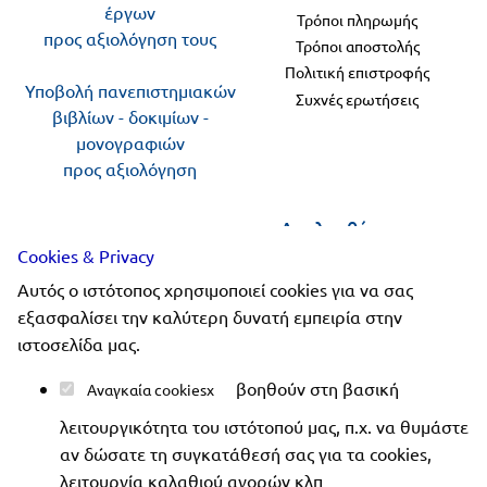
έργων
Τρόποι πληρωμής
προς αξιολόγηση τους
Τρόποι αποστολής
Πολιτική επιστροφής
Υποβολή πανεπιστημιακών
Συχνές ερωτήσεις
βιβλίων - δοκιμίων -
μονογραφιών
προς αξιολόγηση
Ακολουθήστε μας
Cookies & Privacy
Αυτός ο ιστότοπος χρησιμοποιεί cookies για να σας
εξασφαλίσει την καλύτερη δυνατή εμπειρία στην
ιστοσελίδα μας.
Copyright 2019-2026 ellinoekdotiki.gr - All rights
βοηθούν στη βασική
Αναγκαία cookies
reserved
|
Όροι χρήσης
|
Προστασία δεδομένων
|
Ασφάλεια συναλλαγών
λειτουργικότητα του ιστότοπού μας, π.χ. να θυμάστε
αν δώσατε τη συγκατάθεσή σας για τα cookies,
λειτουργία καλαθιού αγορών κλπ