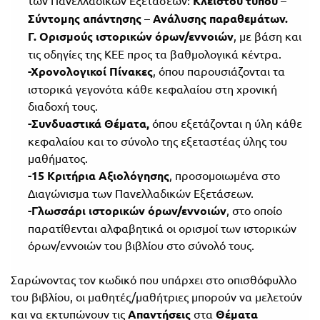
των Πανελλαδικών Εξετάσεων:
Κλειστού τύπου
–
Σύντομης απάντησης
–
Ανάλυσης παραθεμάτων.
Γ. Ορισμούς ιστορικών όρων/εννοιών
,
με βάση και
τις οδηγίες της ΚΕΕ προς τα βαθμολογικά κέντρα.
-Χρονολογικοί Πίνακες
, όπου παρουσιάζονται τα
ιστορικά γεγονότα κάθε κεφαλαίου στη χρονική
διαδοχή τους.
-Συνδυαστικά Θέματα,
όπου εξετάζονται η ύλη κάθε
κεφαλαίου και το σύνολο της εξεταστέας ύλης του
μαθήματος.
-15 Κριτήρια Αξιολόγησης
, προσομοιωμένα στο
Διαγώνισμα των Πανελλαδικών Εξετάσεων.
-Γλωσσάρι ιστορικών όρων/εννοιών
, στο οποίο
παρατίθενται αλφαβητικά οι ορισμοί των ιστορικών
όρων/εννοιών του βιβλίου στο σύνολό τους.
Σαρώνοντας τον κωδικό που υπάρχει στο οπισθόφυλλο
του βιβλίου, οι μαθητές/μαθήτριες μπορούν να μελετούν
και να εκτυπώνουν τις
Απαντήσεις
στα
Θέματα