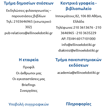
Τμήμα δημοσίων σχέσεων
Κεντρικά γραφεία -
βιβλιοπωλείο
Εκδηλώσεις φιλαναγνωσίας –
παρουσιάσεις βιβλίων
Ιπποκράτους 82, 106 80 Αθήνα,
Τηλ.: 2103646965 (εσωτερικό
Ελλάδα
302)
Τηλέφωνα:
210 3613676
-
210
pub-relations@ellinoekdotiki.gr
3646965
-
210 3635229
ΑΡ. ΓΕΜΗ 6017101000
info@ellinoekdotiki.gr
diakinisi@ellinoekdotiki.gr
Η εταιρεία
Τμήμα πανεπιστημιακών
εκδόσεων
Προφίλ
academia@ellinoekdotiki.gr
Οι άνθρωποι μας
Οι εγκαταστάσεις μας
Briefings
Συνεργάτες
Πληροφορίες
Υποβολή συγγραφικών