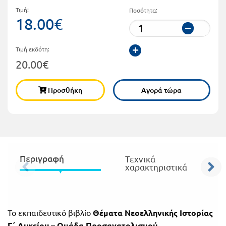
Τιμή:
Ποσότητα:
Πανελλήνιοι
Ε.ΠΑΛ.
18.00€
Μαθητικοί
Για
Διαγωνισμοί
Τιμή εκδότη:
όλο
Παζλ και
20.00€
το
Επιτραπέζια
Παιχνίδια
Προσθήκη
Αγορά τώρα
λύκειο
Περιγραφή
Τεχνικά
χαρακτηριστικά
To εκπαιδευτικό βιβλίο
Θέματα Νεοελληνικής Ιστορίας
Γ΄ Λυκείου – Ομάδα Προσανατολισμού