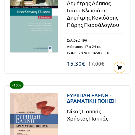
Δημήτρης Λάππας
Τάξη
Γιώτα Κλεισιάρη
Θεματικά
Β΄
Δημήτρης Κονιδάρης
Ημερολόγια
Πάρης Παρσάλογλου
Τάξη
Βιβλία
Γ΄
Σελίδες: 496
Εκπαιδευτικών
Διάσταση: 17 x 24 εκ
Δραστηριοτήτων
Τάξη
ISBN: 978-960-8458-65-Χ
Λύκειο
Εκπαίδευση
15.30€
17.00€
STE(A)M
Α΄
Εκπαίδευση
Τάξη
-10%
ενηλίκων –
ΕΥΡΙΠΙΔΗ ΕΛΕΝΗ -
Διά Βίου
Β΄
ΔΡΑΜΑΤΙΚΗ ΠΟΙΗΣΗ
Μάθηση
Τάξη
Νίκος Παππάς
Βιβλιοθήκη
Χρήστος Παππάς
Γ΄
του
Τάξη
εκπαιδευτικού