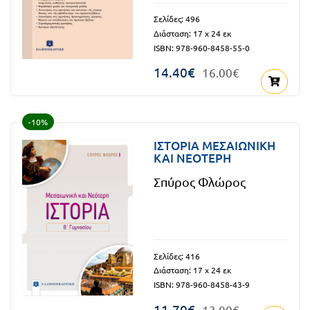
Πανελλήνιοι
Ε.ΠΑΛ.
Σελίδες: 496
Διάσταση: 17 x 24 εκ
Μαθητικοί
Για
ISBN: 978-960-8458-55-0
Διαγωνισμοί
14.40€
16.00€
όλο
Παζλ και
το
Επιτραπέζια
Παιχνίδια
-10%
λύκειο
ΙΣΤΟΡΙΑ ΜΕΣΑΙΩΝΙΚΗ
ΚΑΙ ΝΕΟΤΕΡΗ
Σπύρος Φλώρος
Σελίδες: 416
Διάσταση: 17 x 24 εκ
ISBN: 978-960-8458-43-9
11.70€
13.00€