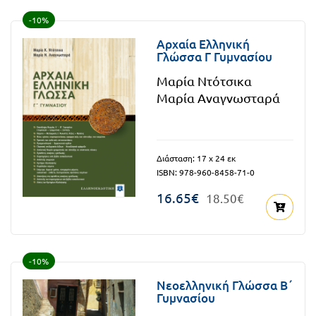
FUN!
-10%
Τάξη
Παιδικό
Αρχαία Ελληνική
Γ΄
Γλώσσα Γ Γυμνασίου
βιβλίο
Μαρία Ντότσικα
Τάξη
Χάρτες
Μαρία Αναγνωσταρά
Δ΄
Πανεπιστημιακά
Τάξη
Διάσταση: 17 x 24 εκ
Ε΄
Ορθόδοξα
ISBN: 978-960-8458-71-0
Τάξη
χριστιανικά
16.65€
18.50€
ΣΤ΄
Ξένες
Τάξη
γλώσσες
-10%
Γυμνάσιο
Νεοελληνική Γλώσσα Β΄
Α΄
Γυμνασίου
Α.Σ.Ε.Π.