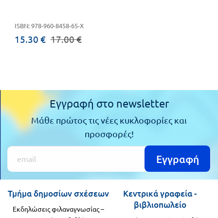
Πανελλήνιοι
Ε.ΠΑΛ.
ISBN: 978-960-8458-65-Χ
Μαθητικοί
Για
15.30 €
17.00 €
Διαγωνισμοί
όλο
Παζλ και
το
Επιτραπέζια
Παιχνίδια
λύκειο
Εγγραφή στο newsletter
Μάθε πρώτος τις νέες κυκλοφορίες και
προσφορές!
Εγγραφή
Τμήμα δημοσίων σχέσεων
Κεντρικά γραφεία -
βιβλιοπωλείο
Εκδηλώσεις φιλαναγνωσίας –