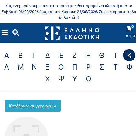
Προδημοτική
Σας ενημερώνουμε πως η εταιρεία μας θα παραμείνει κλειστή από το
εκπαίδευση
Σάββατο 08/08/2026 έως και την Κυριακή 23/08/2026. Σας ευχόμαστε καλ
καλοκαίρι!
Εκπαιδευτικές
X
Βιβλία
0
Συγγραφείς
αφίσες
για
0.00
€
ενήλικες
Βιβλία
Α
Β
Γ
Δ
Ε
Ζ
Η
Θ
Ι
Κ
νηπιαγωγείου
Εκπαιδευτικά
Λ
Μ
Ν
Ξ
Ο
Π
Ρ
Σ
Τ
Φ
Σειρά
βιβλία
Χ
Ψ
Υ
Ω
Ελληνίζειν
Αποκλειστική
διάθεση
Δημοτικό
Trivia
Κατάλογος συγγραφέων
Books
Α΄
- Η
Τάξη
γνώση
είναι
Β΄