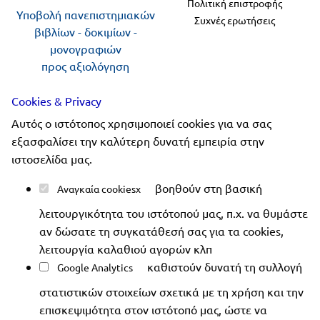
Πολιτική επιστροφής
Υποβολή πανεπιστημιακών
Συχνές ερωτήσεις
βιβλίων - δοκιμίων -
μονογραφιών
προς αξιολόγηση
Cookies & Privacy
Ακολουθήστε μας
Αυτός ο ιστότοπος χρησιμοποιεί cookies για να σας
εξασφαλίσει την καλύτερη δυνατή εμπειρία στην
ιστοσελίδα μας.
βοηθούν στη βασική
Αναγκαία cookies
Copyright 2019-2026 ellinoekdotiki.gr - All rights
λειτουργικότητα του ιστότοπού μας, π.χ. να θυμάστε
reserved
|
Όροι χρήσης
|
Προστασία δεδομένων
|
αν δώσατε τη συγκατάθεσή σας για τα cookies,
Ασφάλεια συναλλαγών
λειτουργία καλαθιού αγορών κλπ
καθιστούν δυνατή τη συλλογή
Google Analytics
στατιστικών στοιχείων σχετικά με τη χρήση και την
επισκεψιμότητα στον ιστότοπό μας, ώστε να