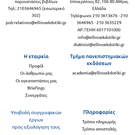
παρουσιάσεις βιβλίων
Ιπποκράτους 82, 106 80 Αθήνα,
Τηλ.: 2103646965 (εσωτερικό
Ελλάδα
302)
Τηλέφωνα:
210 3613676
-
210
pub-relations@ellinoekdotiki.gr
3646965
-
210 3635229
ΑΡ. ΓΕΜΗ 6017101000
info@ellinoekdotiki.gr
diakinisi@ellinoekdotiki.gr
Η εταιρεία
Τμήμα πανεπιστημιακών
εκδόσεων
Προφίλ
academia@ellinoekdotiki.gr
Οι άνθρωποι μας
Οι εγκαταστάσεις μας
Briefings
Συνεργάτες
Πληροφορίες
Υποβολή συγγραφικών
έργων
Τρόποι πληρωμής
προς αξιολόγηση τους
Τρόποι αποστολής