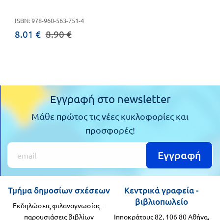
Πανελλήνιοι
Ε.ΠΑΛ.
ISBN: 978-960-563-751-4
Μαθητικοί
Για
8.01 €
8.90 €
Διαγωνισμοί
όλο
Παζλ και
το
Επιτραπέζια
Παιχνίδια
λύκειο
Εγγραφή στο newsletter
Μάθε πρώτος τις νέες κυκλοφορίες και
προσφορές!
Εγγραφή
Τμήμα δημοσίων σχέσεων
Κεντρικά γραφεία -
βιβλιοπωλείο
Εκδηλώσεις φιλαναγνωσίας –
παρουσιάσεις βιβλίων
Ιπποκράτους 82, 106 80 Αθήνα,