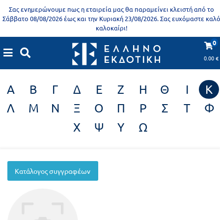
Προδημοτική
Σας ενημερώνουμε πως η εταιρεία μας θα παραμείνει κλειστή από το
εκπαίδευση
Σάββατο 08/08/2026 έως και την Κυριακή 23/08/2026. Σας ευχόμαστε καλ
καλοκαίρι!
Εκπαιδευτικές
X
Βιβλία
0
Συγγραφείς
αφίσες
για
0.00
€
ενήλικες
Βιβλία
Α
Β
Γ
Δ
Ε
Ζ
Η
Θ
Ι
Κ
νηπιαγωγείου
Εκπαιδευτικά
Λ
Μ
Ν
Ξ
Ο
Π
Ρ
Σ
Τ
Φ
Σειρά
βιβλία
Χ
Ψ
Υ
Ω
Ελληνίζειν
Αποκλειστική
διάθεση
Δημοτικό
Trivia
Κατάλογος συγγραφέων
Books
Α΄
- Η
Τάξη
γνώση
είναι
Β΄