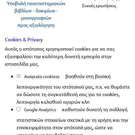
Υποβολή πανεπιστημιακών
Συχνές ερωτήσεις
βιβλίων - δοκιμίων -
μονογραφιών
προς αξιολόγηση
Cookies & Privacy
Ακολουθήστε μας
Αυτός ο ιστότοπος χρησιμοποιεί cookies για να σας
εξασφαλίσει την καλύτερη δυνατή εμπειρία στην
ιστοσελίδα μας.
βοηθούν στη βασική
Αναγκαία cookies
Copyright 2019-2026 ellinoekdotiki.gr - All rights
λειτουργικότητα του ιστότοπού μας, π.χ. να θυμάστε
reserved
|
Όροι χρήσης
|
Προστασία δεδομένων
|
αν δώσατε τη συγκατάθεσή σας για τα cookies,
Ασφάλεια συναλλαγών
λειτουργία καλαθιού αγορών κλπ
καθιστούν δυνατή τη συλλογή
Google Analytics
στατιστικών στοιχείων σχετικά με τη χρήση και την
επισκεψιμότητα στον ιστότοπό μας, ώστε να
μπορούμε να τον βελτιώσουμε.