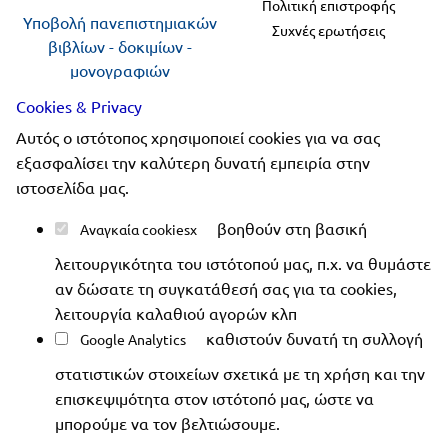
Πολιτική επιστροφής
Υποβολή πανεπιστημιακών
Συχνές ερωτήσεις
βιβλίων - δοκιμίων -
μονογραφιών
προς αξιολόγηση
Cookies & Privacy
Αυτός ο ιστότοπος χρησιμοποιεί cookies για να σας
Ακολουθήστε μας
εξασφαλίσει την καλύτερη δυνατή εμπειρία στην
ιστοσελίδα μας.
βοηθούν στη βασική
Αναγκαία cookies
λειτουργικότητα του ιστότοπού μας, π.χ. να θυμάστε
Copyright 2019-2026 ellinoekdotiki.gr - All rights
αν δώσατε τη συγκατάθεσή σας για τα cookies,
reserved
|
Όροι χρήσης
|
Προστασία δεδομένων
|
λειτουργία καλαθιού αγορών κλπ
Ασφάλεια συναλλαγών
καθιστούν δυνατή τη συλλογή
Google Analytics
στατιστικών στοιχείων σχετικά με τη χρήση και την
επισκεψιμότητα στον ιστότοπό μας, ώστε να
μπορούμε να τον βελτιώσουμε.