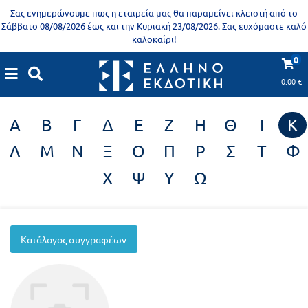
Προδημοτική
Σας ενημερώνουμε πως η εταιρεία μας θα παραμείνει κλειστή από το
εκπαίδευση
Σάββατο 08/08/2026 έως και την Κυριακή 23/08/2026. Σας ευχόμαστε καλό
καλοκαίρι!
Εκπαιδευτικές
X
Βιβλία
0
Συγγραφείς
αφίσες
για
0.00
€
ενήλικες
Βιβλία
Α
Β
Γ
Δ
Ε
Ζ
Η
Θ
Ι
Κ
νηπιαγωγείου
Εκπαιδευτικά
Λ
Μ
Ν
Ξ
Ο
Π
Ρ
Σ
Τ
Φ
Σειρά
βιβλία
Χ
Ψ
Υ
Ω
Ελληνίζειν
Αποκλειστική
διάθεση
Δημοτικό
Trivia
Κατάλογος συγγραφέων
Books
Α΄
- Η
Τάξη
γνώση
είναι
Β΄