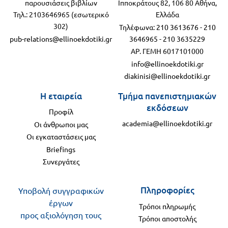
παρουσιάσεις βιβλίων
Ιπποκράτους 82, 106 80 Αθήνα,
Τηλ.: 2103646965 (εσωτερικό
Ελλάδα
302)
Τηλέφωνα:
210 3613676
-
210
pub-relations@ellinoekdotiki.gr
3646965
-
210 3635229
ΑΡ. ΓΕΜΗ 6017101000
info@ellinoekdotiki.gr
diakinisi@ellinoekdotiki.gr
Η εταιρεία
Τμήμα πανεπιστημιακών
εκδόσεων
Προφίλ
academia@ellinoekdotiki.gr
Οι άνθρωποι μας
Οι εγκαταστάσεις μας
Briefings
Συνεργάτες
Πληροφορίες
Υποβολή συγγραφικών
έργων
Τρόποι πληρωμής
προς αξιολόγηση τους
Τρόποι αποστολής