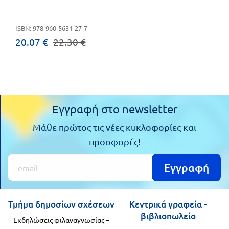
Πανελλήνιοι
Ε.ΠΑΛ.
Μαθητικοί
ISBN: 978-960-5631-27-7
Για
20.07 €
22.30 €
Διαγωνισμοί
όλο
Παζλ και
το
Επιτραπέζια
Παιχνίδια
λύκειο
Εγγραφή στο newsletter
Μάθε πρώτος τις νέες κυκλοφορίες και
προσφορές!
Εγγραφή
Τμήμα δημοσίων σχέσεων
Κεντρικά γραφεία -
βιβλιοπωλείο
Εκδηλώσεις φιλαναγνωσίας –