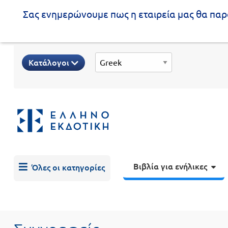
Σας ενημερώνουμε πως η εταιρεία μας θα παρα
Προδημοτική
Κατάλογοι
εκπαίδευση
Εκπαιδευτικές
X
Βιβλία
αφίσες
για
ενήλικες
Βιβλία
νηπιαγωγείου
Εκπαιδευτικά
Σειρά
βιβλία
Βιβλία για ενήλικες
Όλες οι κατηγορίες
Ελληνίζειν
Αποκλειστική
διάθεση
Δημοτικό
Trivia
Books