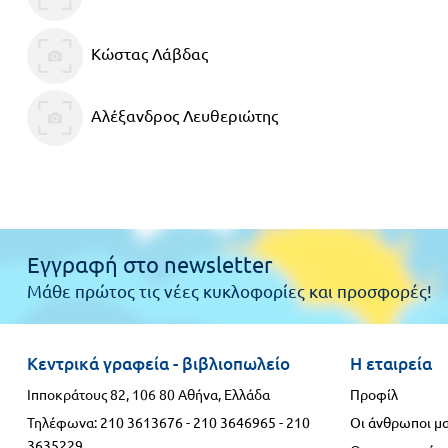
Κώστας Λάβδας
Αλέξανδρος Λευθεριώτης
Εγγραφή στο newsletter
Μάθε πρώτος τις νέες κυκλοφορίες και προσφορές!
Κεντρικά γραφεία - βιβλιοπωλείο
Η εταιρεία
Ιπποκράτους 82, 106 80 Αθήνα, Ελλάδα
Προφίλ
Τηλέφωνα:
210 3613676
-
210 3646965
-
210
Οι άνθρωποι μ
3635229