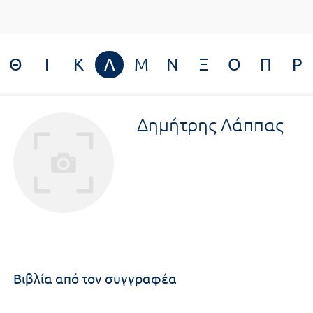
Θ
Ι
Κ
Λ
Μ
Ν
Ξ
Ο
Π
Ρ
Δημήτρης Λάππας
Βιβλία από τον συγγραφέα