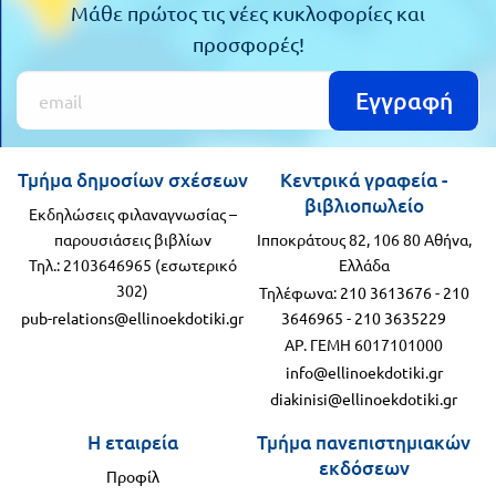
Μάθε πρώτος τις νέες κυκλοφορίες και
προσφορές!
Εγγραφή
Τμήμα δημοσίων σχέσεων
Κεντρικά γραφεία -
βιβλιοπωλείο
Εκδηλώσεις φιλαναγνωσίας –
παρουσιάσεις βιβλίων
Ιπποκράτους 82, 106 80 Αθήνα,
Τηλ.: 2103646965 (εσωτερικό
Ελλάδα
302)
Τηλέφωνα:
210 3613676
-
210
pub-relations@ellinoekdotiki.gr
3646965
-
210 3635229
ΑΡ. ΓΕΜΗ 6017101000
info@ellinoekdotiki.gr
diakinisi@ellinoekdotiki.gr
Η εταιρεία
Τμήμα πανεπιστημιακών
εκδόσεων
Προφίλ