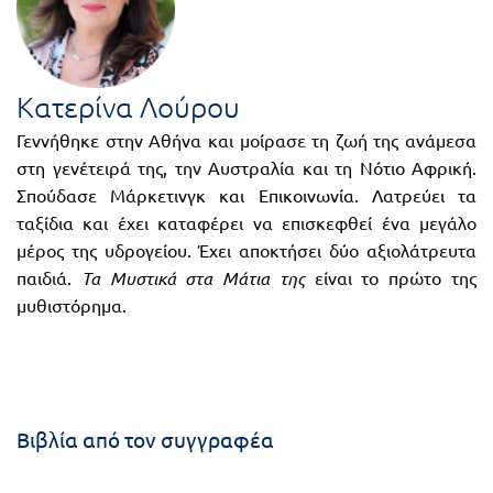
FUN!
Τάξη
Παιδικό
Γ΄
βιβλίο
Κατερίνα Λούρου
Τάξη
Χάρτες
Γεννήθηκε στην Αθήνα και μοίρασε τη ζωή της ανάμεσα
στη γενέτειρά της, την Αυστραλία και τη Νότιο Αφρική.
Δ΄
Σπούδασε Μάρκετινγκ και Επικοινωνία. Λατρεύει τα
Πανεπιστημιακά
Τάξη
ταξίδια και έχει καταφέρει να επισκεφθεί ένα μεγάλο
μέρος της υδρογείου. Έχει αποκτήσει δύο αξιολάτρευτα
Ε΄
Ορθόδοξα
παιδιά.
Τα Μυστικά στα Μάτια της
είναι το πρώτο της
Τάξη
χριστιανικά
μυθιστόρημα.
ΣΤ΄
Ξένες
Τάξη
γλώσσες
Γυμνάσιο
Βιβλία από τον συγγραφέα
Α΄
Α.Σ.Ε.Π.