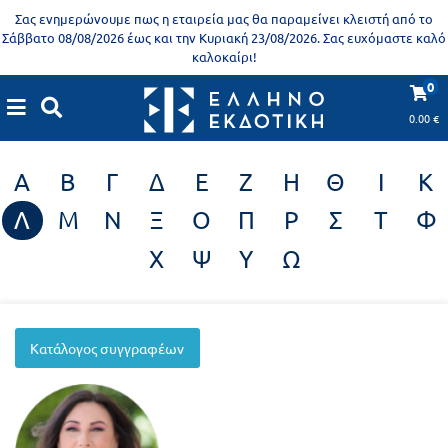
Προδημοτική
Σας ενημερώνουμε πως η εταιρεία μας θα παραμείνει κλειστή από το
εκπαίδευση
Σάββατο 08/08/2026 έως και την Κυριακή 23/08/2026. Σας ευχόμαστε καλό
καλοκαίρι!
Εκπαιδευτικές
X
Βιβλία
0
Συγγραφείς
αφίσες
για
0.00
€
ενήλικες
Βιβλία
Α
Β
Γ
Δ
Ε
Ζ
Η
Θ
Ι
Κ
νηπιαγωγείου
Εκπαιδευτικά
Λ
Μ
Ν
Ξ
Ο
Π
Ρ
Σ
Τ
Φ
Σειρά
βιβλία
Χ
Ψ
Υ
Ω
Ελληνίζειν
Αποκλειστική
διάθεση
Δημοτικό
Trivia
Κατάλογος συγγραφέων
Books
Α΄
- Η
Τάξη
γνώση
είναι
Β΄