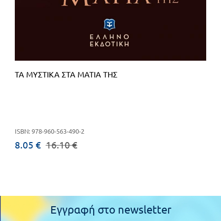
Πανελλήνιοι
Ε.ΠΑΛ.
Μαθητικοί
Για
Διαγωνισμοί
όλο
Παζλ και
το
Επιτραπέζια
ΤΑ ΜΥΣΤΙΚΑ ΣΤΑ ΜΑΤΙΑ ΤΗΣ
Παιχνίδια
λύκειο
ISBN: 978-960-563-490-2
8.05 €
16.10 €
Εγγραφή στο newsletter