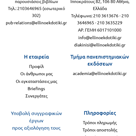
παρουσιάσεις βιβλίων
Ιπποκράτους 82, 106 80 Αθήνα,
Τηλ.: 2103646965 (εσωτερικό
Ελλάδα
302)
Τηλέφωνα:
210 3613676
-
210
pub-relations@ellinoekdotiki.gr
3646965
-
210 3635229
ΑΡ. ΓΕΜΗ 6017101000
info@ellinoekdotiki.gr
diakinisi@ellinoekdotiki.gr
Η εταιρεία
Τμήμα πανεπιστημιακών
εκδόσεων
Προφίλ
academia@ellinoekdotiki.gr
Οι άνθρωποι μας
Οι εγκαταστάσεις μας
Briefings
Συνεργάτες
Πληροφορίες
Υποβολή συγγραφικών
έργων
Τρόποι πληρωμής
προς αξιολόγηση τους
Τρόποι αποστολής