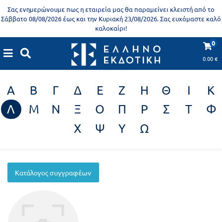
Προδημοτική
Σας ενημερώνουμε πως η εταιρεία μας θα παραμείνει κλειστή από το
εκπαίδευση
Σάββατο 08/08/2026 έως και την Κυριακή 23/08/2026. Σας ευχόμαστε καλό
καλοκαίρι!
Εκπαιδευτικές
X
Βιβλία
0
Συγγραφείς
αφίσες
για
0.00
€
ενήλικες
Βιβλία
Α
Β
Γ
Δ
Ε
Ζ
Η
Θ
Ι
Κ
νηπιαγωγείου
Εκπαιδευτικά
Λ
Μ
Ν
Ξ
Ο
Π
Ρ
Σ
Τ
Φ
Σειρά
βιβλία
Χ
Ψ
Υ
Ω
Ελληνίζειν
Αποκλειστική
διάθεση
Δημοτικό
Trivia
Κατάλογος συγγραφέων
Books
Α΄
- Η
Τάξη
γνώση
είναι
Β΄