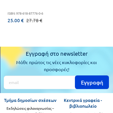
Πανελλήνιοι
Ε.ΠΑΛ.
ISBN: 978-618-87776-0-6
Μαθητικοί
Για
25.00 €
27.78 €
Διαγωνισμοί
όλο
Παζλ και
το
Επιτραπέζια
Παιχνίδια
λύκειο
Εγγραφή στο newsletter
Μάθε πρώτος τις νέες κυκλοφορίες και
προσφορές!
Εγγραφή
Τμήμα δημοσίων σχέσεων
Κεντρικά γραφεία -
βιβλιοπωλείο
Εκδηλώσεις φιλαναγνωσίας –