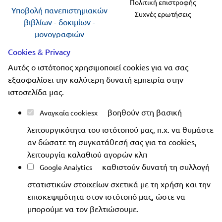
Πολιτική επιστροφής
Υποβολή πανεπιστημιακών
Συχνές ερωτήσεις
βιβλίων - δοκιμίων -
μονογραφιών
προς αξιολόγηση
Cookies & Privacy
Αυτός ο ιστότοπος χρησιμοποιεί cookies για να σας
Ακολουθήστε μας
εξασφαλίσει την καλύτερη δυνατή εμπειρία στην
ιστοσελίδα μας.
βοηθούν στη βασική
Αναγκαία cookies
λειτουργικότητα του ιστότοπού μας, π.χ. να θυμάστε
Copyright 2019-2026 ellinoekdotiki.gr - All rights
αν δώσατε τη συγκατάθεσή σας για τα cookies,
reserved
|
Όροι χρήσης
|
Προστασία δεδομένων
|
λειτουργία καλαθιού αγορών κλπ
Ασφάλεια συναλλαγών
καθιστούν δυνατή τη συλλογή
Google Analytics
στατιστικών στοιχείων σχετικά με τη χρήση και την
επισκεψιμότητα στον ιστότοπό μας, ώστε να
μπορούμε να τον βελτιώσουμε.