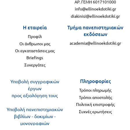
ΑΡ. ΓΕΜΗ 6017101000
info@ellinoekdotiki.gr
diakinisi@ellinoekdotiki.gr
Η εταιρεία
Τμήμα πανεπιστημιακών
εκδόσεων
Προφίλ
academia@ellinoekdotiki.gr
Οι άνθρωποι μας
Οι εγκαταστάσεις μας
Briefings
Συνεργάτες
Πληροφορίες
Υποβολή συγγραφικών
έργων
Τρόποι πληρωμής
προς αξιολόγηση τους
Τρόποι αποστολής
Πολιτική επιστροφής
Υποβολή πανεπιστημιακών
Συχνές ερωτήσεις
βιβλίων - δοκιμίων -
μονογραφιών
προς αξιολόγηση