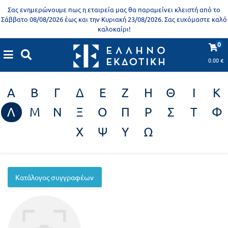
Προδημοτική
Σας ενημερώνουμε πως η εταιρεία μας θα παραμείνει κλειστή από το
εκπαίδευση
Σάββατο 08/08/2026 έως και την Κυριακή 23/08/2026. Σας ευχόμαστε καλό
καλοκαίρι!
Εκπαιδευτικές
X
Βιβλία
0
Συγγραφείς
αφίσες
για
0.00
€
ενήλικες
Βιβλία
Α
Β
Γ
Δ
Ε
Ζ
Η
Θ
Ι
Κ
νηπιαγωγείου
Εκπαιδευτικά
Λ
Μ
Ν
Ξ
Ο
Π
Ρ
Σ
Τ
Φ
Σειρά
βιβλία
Χ
Ψ
Υ
Ω
Ελληνίζειν
Αποκλειστική
διάθεση
Δημοτικό
Trivia
Κατάλογος συγγραφέων
Books
Α΄
- Η
Τάξη
γνώση
είναι
Β΄