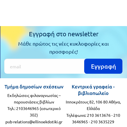
Πανελλήνιοι
Ε.ΠΑΛ.
Μαθητικοί
Για
Διαγωνισμοί
όλο
Εγγραφή στο newsletter
Παζλ και
το
Επιτραπέζια
Μάθε πρώτος τις νέες κυκλοφορίες και
Παιχνίδια
προσφορές!
λύκειο
Εγγραφή
Τμήμα δημοσίων σχέσεων
Κεντρικά γραφεία -
βιβλιοπωλείο
Εκδηλώσεις φιλαναγνωσίας –
παρουσιάσεις βιβλίων
Ιπποκράτους 82, 106 80 Αθήνα,
Τηλ.: 2103646965 (εσωτερικό
Ελλάδα
302)
Τηλέφωνα:
210 3613676
-
210
pub-relations@ellinoekdotiki.gr
3646965
-
210 3635229