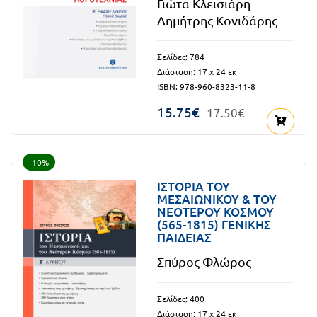
Γιώτα Κλεισιάρη
Πανελλήνιοι
Ε.ΠΑΛ.
Δημήτρης Κονιδάρης
Μαθητικοί
Για
Σελίδες: 784
Διαγωνισμοί
Διάσταση: 17 x 24 εκ
όλο
Παζλ και
ISBN: 978-960-8323-11-8
το
Επιτραπέζια
15.75€
17.50€
Παιχνίδια
λύκειο
-10%
ΙΣΤΟΡΙΑ ΤΟΥ
ΜΕΣΑΙΩΝΙΚΟΥ & ΤΟΥ
ΝΕΟΤΕΡΟΥ ΚΟΣΜΟΥ
(565-1815) ΓΕΝΙΚΗΣ
ΠΑΙΔΕΙΑΣ
Σπύρος Φλώρος
Σελίδες: 400
Διάσταση: 17 x 24 εκ