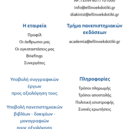
ΑΡ. ΓΕΜΗ 6017101000
info@ellinoekdotiki.gr
diakinisi@ellinoekdotiki.gr
Η εταιρεία
Τμήμα πανεπιστημιακών
εκδόσεων
Προφίλ
academia@ellinoekdotiki.gr
Οι άνθρωποι μας
Οι εγκαταστάσεις μας
Briefings
Συνεργάτες
Πληροφορίες
Υποβολή συγγραφικών
έργων
Τρόποι πληρωμής
προς αξιολόγηση τους
Τρόποι αποστολής
Πολιτική επιστροφής
Υποβολή πανεπιστημιακών
Συχνές ερωτήσεις
βιβλίων - δοκιμίων -
μονογραφιών
προς αξιολόγηση