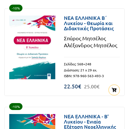
FUN!
-10%
Τάξη
Παιδικό
ΝΕΑ ΕΛΛΗΝΙΚΑ Β΄
Γ΄
Λυκείου - Θεωρία και
βιβλίο
Διδακτικές Προτάσεις
Τάξη
Χάρτες
Σπύρος Μητσέλος
Δ΄
Αλέξανδρος Μητσέλος
Πανεπιστημιακά
Τάξη
Σελίδες: 568+248
Ε΄
Διάσταση: 21 x 29 εκ.
Ορθόδοξα
ISBN: 978-960-563-493-3
Τάξη
χριστιανικά
22.50€
25.00€
ΣΤ΄
Ξένες
Τάξη
γλώσσες
-10%
Γυμνάσιο
ΝΕΑ ΕΛΛΗΝΙΚΑ - Β'
Α΄
Λυκείου - Ενιαία
Α.Σ.Ε.Π.
Εξέταση Νεοελληνικής