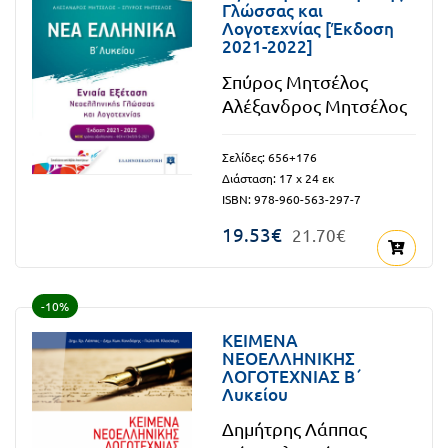
Γλώσσας και
Τάξη
Λογοτεχνίας [Έκδοση
Θεματικά
2021-2022]
Β΄
Ημερολόγια
Σπύρος Μητσέλος
Τάξη
Αλέξανδρος Μητσέλος
Βιβλία
Γ΄
Εκπαιδευτικών
Σελίδες: 656+176
Δραστηριοτήτων
Τάξη
Διάσταση: 17 x 24 εκ
Λύκειο
Εκπαίδευση
ISBN: 978-960-563-297-7
STE(A)M
19.53€
21.70€
Α΄
Εκπαίδευση
Τάξη
ενηλίκων –
-10%
Διά Βίου
Β΄
ΚΕΙΜΕΝΑ
Μάθηση
ΝΕΟΕΛΛΗΝΙΚΗΣ
Τάξη
ΛΟΓΟΤΕΧΝΙΑΣ Β΄
Βιβλιοθήκη
Λυκείου
Γ΄
του
Δημήτρης Λάππας
Τάξη
εκπαιδευτικού