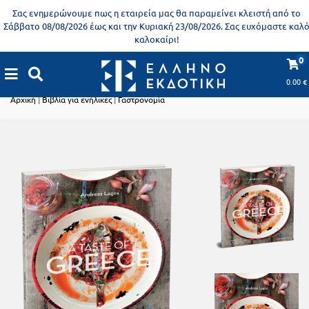
Προδημοτική
Σας ενημερώνουμε πως η εταιρεία μας θα παραμείνει κλειστή από το
εκπαίδευση
Σάββατο 08/08/2026 έως και την Κυριακή 23/08/2026. Σας ευχόμαστε καλ
καλοκαίρι!
Εκπαιδευτικές
X
Βιβλία
0
αφίσες
Βιβλία για ενήλικες
για
0.00
€
ενήλικες
Βιβλία
Αρχική
|
Βιβλία για ενήλικες
|
Γαστρονομία
νηπιαγωγείου
Εκπαιδευτικά
Σειρά
βιβλία
Ελληνίζειν
Αποκλειστική
διάθεση
Δημοτικό
Trivia
Books
Α΄
- Η
Τάξη
γνώση
είναι
Β΄