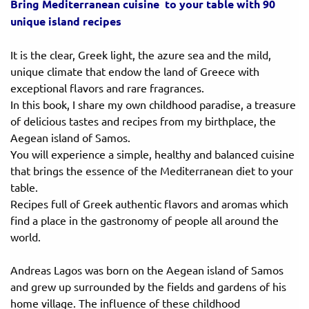
Bring Mediterranean cuisine to your table with 90
Πανελλήνιοι
Ε.ΠΑΛ.
unique island recipes
Μαθητικοί
Για
It is the clear, Greek light, the azure sea and the mild,
Διαγωνισμοί
unique climate that endow the land of Greece with
όλο
Παζλ και
exceptional flavors and rare fragrances.
το
Επιτραπέζια
In this book, I share my own childhood paradise, a treasure
Παιχνίδια
of delicious tastes and recipes from my birthplace, the
λύκειο
Aegean island of Samos.
You will experience a simple, healthy and balanced cuisine
that brings the essence of the Mediterranean diet to your
table.
Recipes full of Greek authentic flavors and aromas which
find a place in the gastronomy of people all around the
world.
Andreas Lagos was born on the Aegean island of Samos
and grew up surrounded by the fields and gardens of his
home village. The influence of these childhood