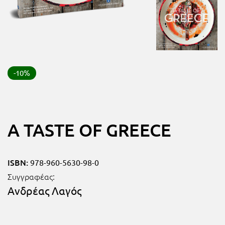
FUN!
Τάξη
Παιδικό
Γ΄
βιβλίο
Τάξη
Χάρτες
-10%
Δ΄
Πανεπιστημιακά
Τάξη
Ε΄
Ορθόδοξα
A TASTE OF GREECE
Τάξη
χριστιανικά
ΣΤ΄
ISBN:
978-960-5630-98-0
Ξένες
Τάξη
Συγγραφέας:
γλώσσες
Ανδρέας Λαγός
Γυμνάσιο
Α΄
Α.Σ.Ε.Π.