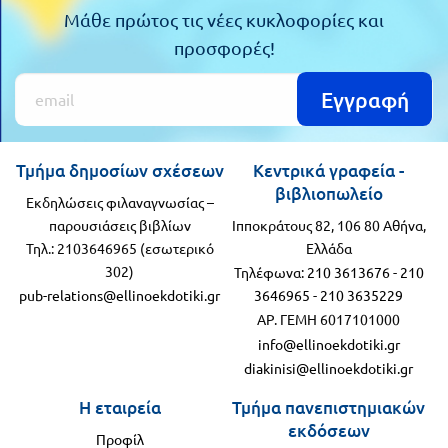
Μάθε πρώτος τις νέες κυκλοφορίες και
προσφορές!
Εγγραφή
Τμήμα δημοσίων σχέσεων
Κεντρικά γραφεία -
βιβλιοπωλείο
Εκδηλώσεις φιλαναγνωσίας –
παρουσιάσεις βιβλίων
Ιπποκράτους 82, 106 80 Αθήνα,
Τηλ.: 2103646965 (εσωτερικό
Ελλάδα
302)
Τηλέφωνα:
210 3613676
-
210
pub-relations@ellinoekdotiki.gr
3646965
-
210 3635229
ΑΡ. ΓΕΜΗ 6017101000
info@ellinoekdotiki.gr
diakinisi@ellinoekdotiki.gr
Η εταιρεία
Τμήμα πανεπιστημιακών
εκδόσεων
Προφίλ