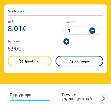
Πανελλήνιοι
Ε.ΠΑΛ.
Διαθέσιμο
Μαθητικοί
Για
Διαγωνισμοί
Τιμή:
Ποσότητα:
όλο
8.01€
Παζλ και
το
Επιτραπέζια
Τιμή εκδότη:
Παιχνίδια
λύκειο
8.90€
Προσθήκη
Αγορά τώρα
Περιγραφή
Τεχνικά
χαρακτηριστικά