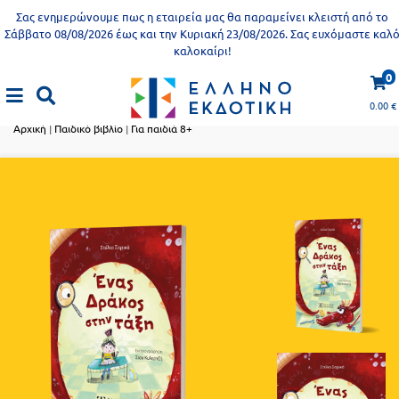
Προδημοτική
Σας ενημερώνουμε πως η εταιρεία μας θα παραμείνει κλειστή από το
εκπαίδευση
Σάββατο 08/08/2026 έως και την Κυριακή 23/08/2026. Σας ευχόμαστε καλ
καλοκαίρι!
Εκπαιδευτικές
X
Βιβλία
0
αφίσες
Παιδικό βιβλίο
για
0.00
€
ενήλικες
Βιβλία
Αρχική
|
Παιδικό βιβλίο
|
Για παιδιά 8+
νηπιαγωγείου
Εκπαιδευτικά
Σειρά
βιβλία
Ελληνίζειν
Αποκλειστική
διάθεση
Δημοτικό
Trivia
Books
Α΄
- Η
Τάξη
γνώση
είναι
Β΄