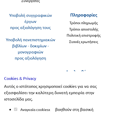
Συνεργάτες
Πληροφορίες
Υποβολή συγγραφικών
έργων
Τρόποι πληρωμής
προς αξιολόγηση τους
Τρόποι αποστολής
Πολιτική επιστροφής
Υποβολή πανεπιστημιακών
Συχνές ερωτήσεις
βιβλίων - δοκιμίων -
μονογραφιών
προς αξιολόγηση
Ακολουθήστε μας
Cookies & Privacy
Αυτός ο ιστότοπος χρησιμοποιεί cookies για να σας
εξασφαλίσει την καλύτερη δυνατή εμπειρία στην
ιστοσελίδα μας.
Copyright 2019-2026 ellinoekdotiki.gr - All rights
βοηθούν στη βασική
Αναγκαία cookies
reserved
|
Όροι χρήσης
|
Προστασία δεδομένων
|