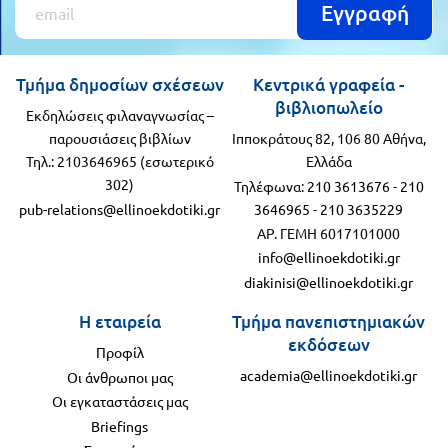
Εγγραφή
Τμήμα δημοσίων σχέσεων
Κεντρικά γραφεία -
βιβλιοπωλείο
Εκδηλώσεις φιλαναγνωσίας –
παρουσιάσεις βιβλίων
Ιπποκράτους 82, 106 80 Αθήνα,
Τηλ.: 2103646965 (εσωτερικό
Ελλάδα
302)
Τηλέφωνα:
210 3613676
-
210
pub-relations@ellinoekdotiki.gr
3646965
-
210 3635229
ΑΡ. ΓΕΜΗ 6017101000
info@ellinoekdotiki.gr
diakinisi@ellinoekdotiki.gr
Η εταιρεία
Τμήμα πανεπιστημιακών
εκδόσεων
Προφίλ
academia@ellinoekdotiki.gr
Οι άνθρωποι μας
Οι εγκαταστάσεις μας
Briefings