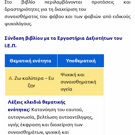
Στο βιβλίο περιλαμβάνονται προτάσεις και
δραστηριότητες για τη διαχείριση του
συναισθήματος του φόβου και των φοβιών από ειδικούς
ψυχολόγους.
Σύνδεση βιβλίου με τα Εργ
αστήρια Δεξιοτήτων του
Ι.Ε.Π.
Θεματική ενότητα
Υποθεματική
Ψυχική και
Α.
Ζω καλύτερα – Ευ
συναισθηματική
ζην
υγεία
Λέξεις κλειδιά θεματικής
ενότητας:
Κατανόηση του εαυτού,
αυτογνωσία, βελτίωση αυτοαντίληψης,
υγιής έκφραση και διαχείριση των
συναισθημάτων, ψυχική και