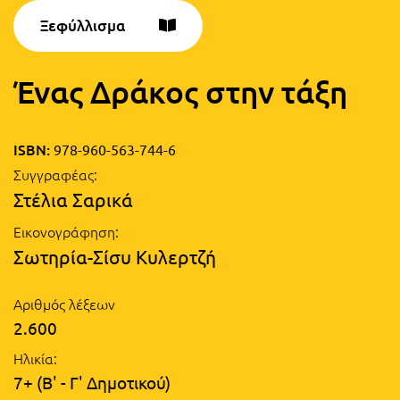
Τάξη
Ξεφύλλισμα
Θεματικά
Β΄
Ημερολόγια
Τάξη
Ένας Δράκος στην τάξη
Βιβλία
Γ΄
Εκπαιδευτικών
Δραστηριοτήτων
ISBN:
978-960-563-744-6
Τάξη
Συγγραφέας:
Λύκειο
Εκπαίδευση
Στέλια Σαρικά
STE(A)M
Α΄
Εικονογράφηση:
Εκπαίδευση
Τάξη
Σωτηρία-Σίσυ Κυλερτζή
ενηλίκων –
Διά Βίου
Β΄
Αριθμός λέξεων
Μάθηση
Τάξη
2.600
Βιβλιοθήκη
Γ΄
Ηλικία:
του
7+ (Β' - Γ' Δημοτικού)
Τάξη
εκπαιδευτικού